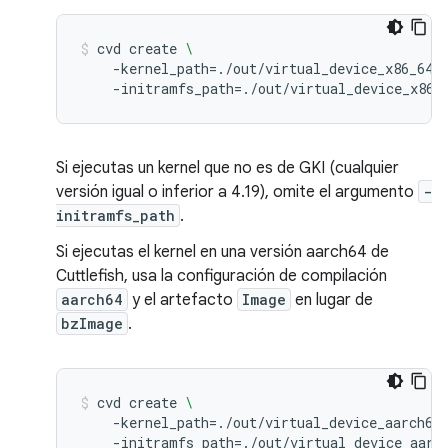
cvd
create
\
-kernel_path
=
./out/virtual_device_x86_64/
-initramfs_path
=
./out/virtual_device_x86_
Si ejecutas un kernel que no es de GKI (cualquier
versión igual o inferior a 4.19), omite el argumento
-
initramfs_path
.
Si ejecutas el kernel en una versión aarch64 de
Cuttlefish, usa la configuración de compilación
aarch64
y el artefacto
Image
en lugar de
bzImage
.
cvd
create
\
-kernel_path
=
./out/virtual_device_aarch64
-initramfs_path
=
./out/virtual_device_aarc