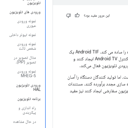
تلویزیون
ورودی های تلویزیون
این مرور مفید بود؟
نمونه ورودی
عبوری
نمونه تیونر داخلی
نمونه ورودی
شخص ثالث
چارچوب ورودی Android TV (TIF) تحویل محتوای زنده به Android TV را ساده می کند. Android TIF یک
مثال تصویر در
API استاندارد برای تولیدکنندگان فراهم می‌کند تا ماژول‌های ورودی را برای کنترل Android TV ایجاد کنند و
تصویر (PIP).
رودی تلویزیون فعال می‌کند.
نمونه ورودی
MHEG-5
، اما تولید کنندگان دستگاه را آسان
ه سازی مجدد برآورده کنند. مستندات
ورودی تلویزیون
HAL
یون سفارشی ایجاد کنند نیز مفید
برنامه تلویزیون
راه اندازی و
پیکربندی
در حال مشاهده