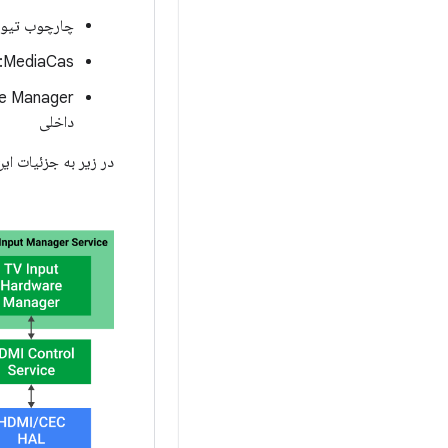
چارچوب تیونر
MediaCas: چارچوبی برای دسترسی مشروط
داخلی
در زیر به جزئیات این اجزا 