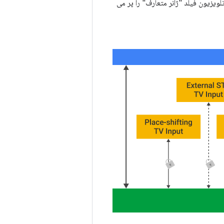
ویزیون فیلد "ژانر متعارف" را پر می