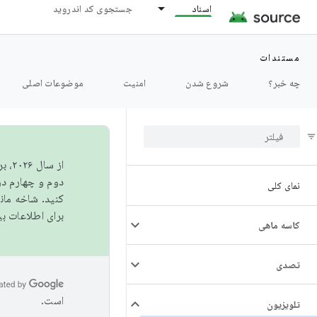
اسناد
جستجوی کد اندروید
مستندات
چه خبر؟
شروع شدن
امنیت
موضوعات اصلی
از 
دوم و چهارم در AOSP منتشر خواهیم کرد. برای ساخت و مشارکت در 
نمای کلی
کنید. شاخه ما
برای اطلاعات ب
کاسه ماهی
تصدی
است.
تلویزیون