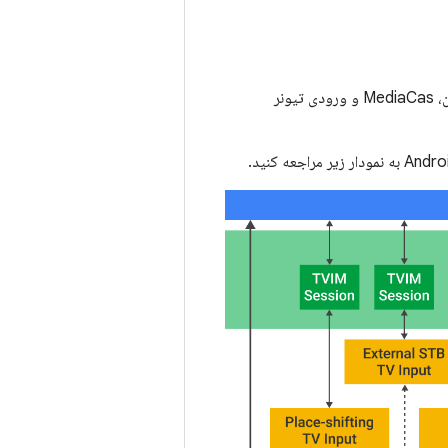
Tuner Resource Manager: سرویسی برای مدیریت منابع سخت افزاری ورودی تلویزیون، MediaCas و ورودی تیونر