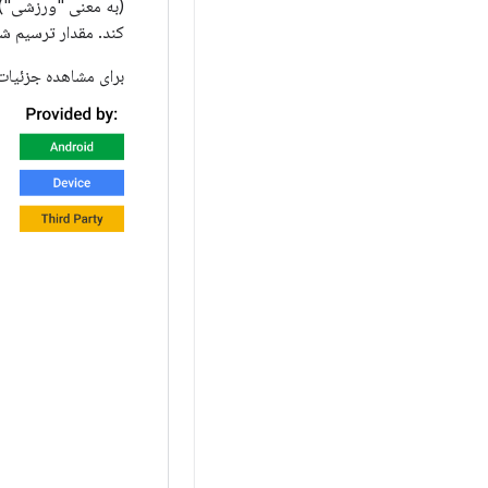
(به معنی "ورزشی")، 
کند. مقدار ترسیم ش
برای مشاهده جزئیات ا