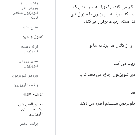
پشتیبانی از
اجرای Android TV Input Framework شامل یک مدیر ورودی تلویزیون است. TIF با برنامه TV کار می کند، یک برنامه سیستمی که
ورودی های
تلویزیون شخص
ص ثالث جایگزین کرد تا به کانال های تیونر داخلی و IP دسترسی پیدا کند. برنامه تلویزیون با ماژول‌های
ثالث
است، ارتباط برقرار می‌کند.
منابع مفید
کنترل والدین
ای از کانال ها، برنامه ها و
ارائه دهنده
تلویزیون
مدیر ورودی
یریت می کند
تلویزیون
ی تلویزیون اجازه می دهد تا با
ورودی تلویزیون
برنامه تلویزیون
هد
HDMI-CEC
لویزیون سیستم اجازه می دهد
دستورالعمل های
یکپارچه سازی
تلویزیون
برنامه پخش