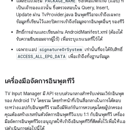
แต่ละแถวจะมี
PACKAGE_NAME
ซึ่งก็คือแพ็กเกจ (แอป) ที่
เป็นเจ้าของแถวนั้น ซึ่งตรวจสอบใน Query, Insert,
Update ผ่าน TvProvider.java อินพุตทีวีอาจเข้าถึงเฉพาะ
ข้อมูลที่เขียนไว้และปิดการเข้าถึงข้อมูลจากอินพุตอื่นๆ ของทีวี
สิทธิ์การอ่านและเขียนผ่าน AndroidManifest.xml (ต้องได้
รับความยินยอมจากผู้ใช้) เพื่อระบุแชแนลที่ใช้ได้
เฉพาะแอป
signatureOrSystem
เท่านั้นที่จะได้รับสิทธิ์
ACCESS_ALL_EPG_DATA
เพื่อเข้าถึงทั้งฐานข้อมูล
เครื่องมือจัดการอินพุตทีวี
TV Input Manager มี API ระบบส่วนกลางสําหรับเฟรมเวิร์กอินพุต
ของ Android TV โดยรวม โดยทำหน้าที่เป็นสื่อกลางในการโต้ตอบ
ระหว่างแอปกับอินพุตทีวี รวมถึงมีฟังก์ชันการควบคุมโดยผู้ปกครอง
คุณต้องสร้างเซสชันตัวจัดการอินพุตทีวีแบบ 1:1 กับอินพุตทีวี เครื่อง
มือจัดการอินพุตทีวีจะอนุญาตให้เข้าถึงอินพุตทีวีที่ติดตั้งไว้เพื่อให้แอ
ปดำเนินการต่อไปนี้ได้