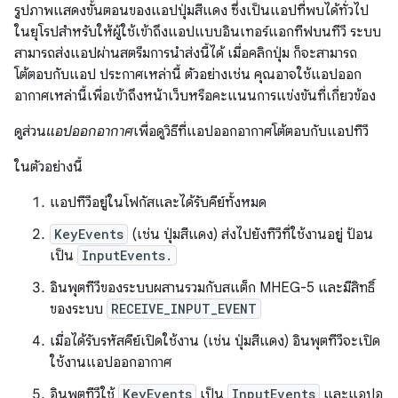
รูปภาพแสดงขั้นตอนของแอปปุ่มสีแดง ซึ่งเป็นแอปที่พบได้ทั่วไป
ในยุโรปสำหรับให้ผู้ใช้เข้าถึงแอปแบบอินเทอร์แอกทีฟบนทีวี ระบบ
สามารถส่งแอปผ่านสตรีมการนำส่งนี้ได้ เมื่อคลิกปุ่ม ก็จะสามารถ
โต้ตอบกับแอป ประกาศเหล่านี้ ตัวอย่างเช่น คุณอาจใช้แอปออก
อากาศเหล่านี้เพื่อเข้าถึงหน้าเว็บหรือคะแนนการแข่งขันที่เกี่ยวข้อง
ดูส่วน
แอปออกอากาศ
เพื่อดูวิธีที่แอปออกอากาศโต้ตอบกับแอปทีวี
ในตัวอย่างนี้
แอปทีวีอยู่ในโฟกัสและได้รับคีย์ทั้งหมด
KeyEvents
(เช่น ปุ่มสีแดง) ส่งไปยังทีวีที่ใช้งานอยู่ ป้อน
เป็น
InputEvents.
อินพุตทีวีของระบบผสานรวมกับสแต็ก MHEG-5 และมีสิทธิ์
ของระบบ
RECEIVE_INPUT_EVENT
เมื่อได้รับรหัสคีย์เปิดใช้งาน (เช่น ปุ่มสีแดง) อินพุตทีวีจะเปิด
ใช้งานแอปออกอากาศ
อินพุตทีวีใช้
KeyEvents
เป็น
InputEvents
และแอปอ