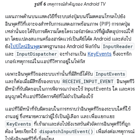
รูปที่ 6
เหตุการณ์สำคัญของ Android TV
แผนภาพด้านบนแสดงวิธีที่ระบบส่งปุ่มบนรีโมตคอนโทรลไปยัง
อินพุตทีวีที่เจาะจงสำหรับการแสดงภาพซ้อนภาพ (PIP) การกดปุ่ม
เหล่านั้นจะได้รับการตีความโดยไดรเวอร์ฮาร์ดแวร์ที่ผู้ผลิตอุปกรณ์ให้
มา โดยแปลงสแกนครื่องฮาร์ดแวร์เป็นคีย์โค้ด Android และส่งไป
ยัง
ไปป์ไลน์อินพุต
มาตรฐานของ Android ฟังก์ชัน
InputReader
และ
InputDispatcher
จะทำงานเป็น
KeyEvents
ซึ่งจะทริก
เกอร์เหตุการณ์ในแอปทีวีหากอยู่ในโฟกัส
เฉพาะอินพุตทีวีของระบบเท่านั้นที่มีสิทธิ์ได้รับ
InputEvents
และก็ต่อเมื่อมีสิทธิ์ของระบบ
RECEIVE_INPUT_EVENT
อินพุตทีวี
มีหน้าที่รับผิดชอบในการพิจารณาว่าจะใช้ InputEvents ใด และควร
อนุญาตให้แอปทีวีจัดการคีย์ที่ไม่จำเป็นต้องใช้
แอปทีวีมีหน้าที่รับผิดชอบในการทราบว่าอินพุตทีวีของระบบใดที่ใช้
งานอยู่ ซึ่งหมายความว่าผู้ใช้เป็นผู้เลือก และเพื่อแยกแยะ
KeyEvents
ที่เข้ามาและส่งไปยังเซสชันตัวจัดการอินพุตทีวีที่ถูก
ต้อง โดยเรียกใช้
dispatchInputEvent()
เพื่อส่งต่อเหตุการณ์
ไปยังอินพุตทีวีที่เชื่อมโยง