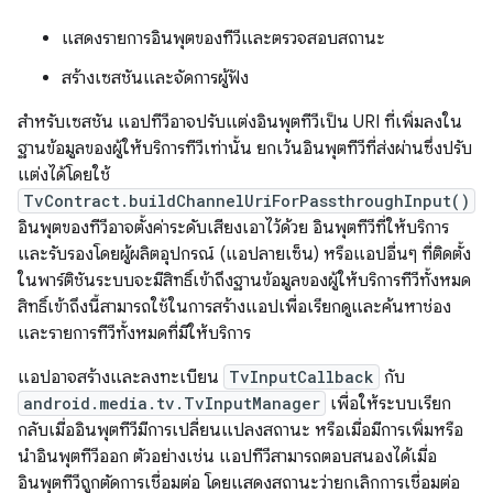
แสดงรายการอินพุตของทีวีและตรวจสอบสถานะ
สร้างเซสชันและจัดการผู้ฟัง
สำหรับเซสชัน แอปทีวีอาจปรับแต่งอินพุตทีวีเป็น URI ที่เพิ่มลงใน
ฐานข้อมูลของผู้ให้บริการทีวีเท่านั้น ยกเว้นอินพุตทีวีที่ส่งผ่านซึ่งปรับ
แต่งได้โดยใช้
TvContract.buildChannelUriForPassthroughInput()
อินพุตของทีวีอาจตั้งค่าระดับเสียงเอาไว้ด้วย อินพุตทีวีที่ให้บริการ
และรับรองโดยผู้ผลิตอุปกรณ์ (แอปลายเซ็น) หรือแอปอื่นๆ ที่ติดตั้ง
ในพาร์ติชันระบบจะมีสิทธิ์เข้าถึงฐานข้อมูลของผู้ให้บริการทีวีทั้งหมด
สิทธิ์เข้าถึงนี้สามารถใช้ในการสร้างแอปเพื่อเรียกดูและค้นหาช่อง
และรายการทีวีทั้งหมดที่มีให้บริการ
แอปอาจสร้างและลงทะเบียน
TvInputCallback
กับ
android.media.tv.TvInputManager
เพื่อให้ระบบเรียก
กลับเมื่ออินพุตทีวีมีการเปลี่ยนแปลงสถานะ หรือเมื่อมีการเพิ่มหรือ
นำอินพุตทีวีออก ตัวอย่างเช่น แอปทีวีสามารถตอบสนองได้เมื่อ
อินพุตทีวีถูกตัดการเชื่อมต่อ โดยแสดงสถานะว่ายกเลิกการเชื่อมต่อ