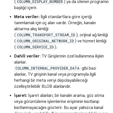
(
COLUMN_DISPLAY_NUMBER
) ya da izlenen programın
başlığı) içerir.
Meta veriler:
İlgili standartlara göre içeriği
tanımlamak için üç alan vardır. Örneğin, kanalın
aktarma akış kimliği
(
COLUMN_TRANSPORT_STREAM_ID
), orijinal ağ kimliği
(
COLUMN_ORIGINAL_NETWORK_ID
) ve hizmet kimliği
(
COLUMN_SERVICE_ID
).
Dahili veriler
: TV Girişlerinin özel kullanımına ilişkin
alanlar.
COLUMN_INTERNAL_PROVIDER_DATA
gibi bazı
alanlar, TV girişinin kanal veya programıyla ilgili
herhangi bir meta veriyi depolayabileceği
özelleştirilebilir BLOB alanlarıdır.
İşaret:
İşaret alanları, bir kanalın arama, göz atma
veya görüntüleme işlemlerine erişiminin kısıtlanıp
kısıtlanmayacağını gösterir. Bu ayar yalnızca kanal