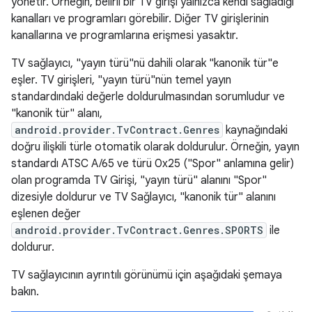
yönetir. Örneğin, belirli bir TV girişi yalnızca kendi sağladığı
kanalları ve programları görebilir. Diğer TV girişlerinin
kanallarına ve programlarına erişmesi yasaktır.
TV sağlayıcı, "yayın türü"nü dahili olarak "kanonik tür"e
eşler. TV girişleri, "yayın türü"nün temel yayın
standardındaki değerle doldurulmasından sorumludur ve
"kanonik tür" alanı,
android.provider.TvContract.Genres
kaynağındaki
doğru ilişkili türle otomatik olarak doldurulur. Örneğin, yayın
standardı ATSC A/65 ve türü 0x25 ("Spor" anlamına gelir)
olan programda TV Girişi, "yayın türü" alanını "Spor"
dizesiyle doldurur ve TV Sağlayıcı, "kanonik tür" alanını
eşlenen değer
android.provider.TvContract.Genres.SPORTS
ile
doldurur.
TV sağlayıcının ayrıntılı görünümü için aşağıdaki şemaya
bakın.