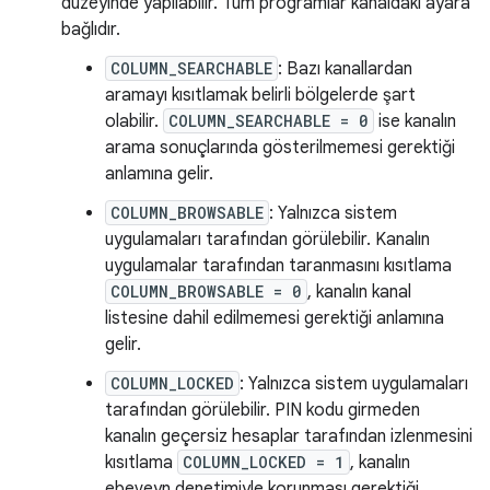
düzeyinde yapılabilir. Tüm programlar kanaldaki ayara
bağlıdır.
COLUMN_SEARCHABLE
: Bazı kanallardan
aramayı kısıtlamak belirli bölgelerde şart
olabilir.
COLUMN_SEARCHABLE = 0
ise kanalın
arama sonuçlarında gösterilmemesi gerektiği
anlamına gelir.
COLUMN_BROWSABLE
: Yalnızca sistem
uygulamaları tarafından görülebilir. Kanalın
uygulamalar tarafından taranmasını kısıtlama
COLUMN_BROWSABLE = 0
, kanalın kanal
listesine dahil edilmemesi gerektiği anlamına
gelir.
COLUMN_LOCKED
: Yalnızca sistem uygulamaları
tarafından görülebilir. PIN kodu girmeden
kanalın geçersiz hesaplar tarafından izlenmesini
kısıtlama
COLUMN_LOCKED = 1
, kanalın
ebeveyn denetimiyle korunması gerektiği