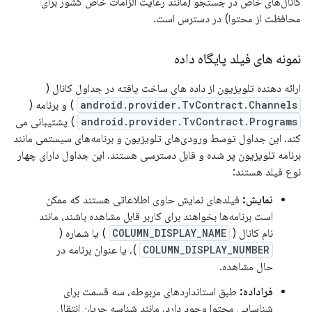
کانال‌های خاص در جستجو (مانند رعایت الزامات خاص کشور برای
محافظت از محتوا) در دسترس است.
نمونه های فیلد پایگاه داده
ارائه دهنده تلویزیون از داده های ساخت یافته در جداول کانال (
android.provider.TvContract.Channels
) و برنامه (
android.provider.TvContract.Programs
) پشتیبانی می
کند. این جداول توسط ورودی‌های تلویزیون و برنامه‌های سیستمی مانند
برنامه تلویزیون پر شده و قابل دسترسی هستند. این جداول دارای چهار
نوع فیلد هستند:
نمایش:
فیلدهای نمایش حاوی اطلاعاتی هستند که ممکن
است برنامه‌ها بخواهند برای کاربر قابل مشاهده باشند، مانند
نام کانال (
COLUMN_DISPLAY_NAME
) یا شماره (
COLUMN_DISPLAY_NUMBER
)، یا عنوان برنامه در
حال مشاهده.
فراداده:
طبق استانداردهای مربوطه، سه قسمت برای
شناسایی محتوا وجود دارد، مانند شناسه جریان انتقال