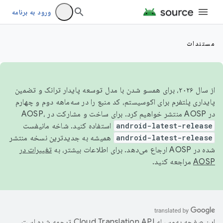
ورود به برنامه
مستندات
از سال ۲۰۲۶، برای همسو شدن با مدل توسعه پایدار ترانک و تضمین
پایداری پلتفرم برای اکوسیستم، کد منبع را در سه‌ماهه دوم و چهارم
در AOSP منتشر خواهیم کرد. برای ساخت و مشارکت در AOSP،
android-latest-release
استفاده کنید. شاخه مانیفست
android-latest-release
همیشه به جدیدترین نسخه منتشر
شده در AOSP ارجاع می‌دهد. برای اطلاعات بیشتر، به
تغییرات در
AOSP
مراجعه کنید.
این صفحه به‌وسیله
ترجمه شده است.