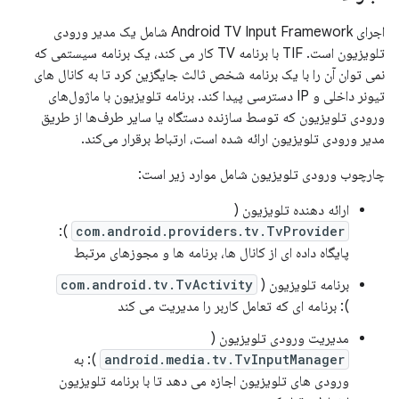
اجرای Android TV Input Framework شامل یک مدیر ورودی
تلویزیون است. TIF با برنامه TV کار می کند، یک برنامه سیستمی که
نمی توان آن را با یک برنامه شخص ثالث جایگزین کرد تا به کانال های
تیونر داخلی و IP دسترسی پیدا کند. برنامه تلویزیون با ماژول‌های
ورودی تلویزیون که توسط سازنده دستگاه یا سایر طرف‌ها از طریق
مدیر ورودی تلویزیون ارائه شده است، ارتباط برقرار می‌کند.
چارچوب ورودی تلویزیون شامل موارد زیر است:
ارائه دهنده تلویزیون (
):
com.android.providers.tv.TvProvider
پایگاه داده ای از کانال ها، برنامه ها و مجوزهای مرتبط
برنامه تلویزیون (
com.android.tv.TvActivity
): برنامه ای که تعامل کاربر را مدیریت می کند
مدیریت ورودی تلویزیون (
android.media.tv.TvInputManager
): به
ورودی های تلویزیون اجازه می دهد تا با برنامه تلویزیون