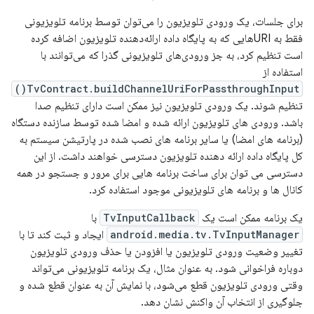
برای جلسات، یک ورودی تلویزیون را می‌توان توسط برنامه تلویزیونی
فقط به URIهایی که به پایگاه داده ارائه‌دهنده تلویزیون اضافه کرده
است تنظیم کرد، به جز ورودی‌های تلویزیونی گذرا که می‌توانند با
استفاده از
TvContract.buildChannelUriForPassthroughInput()
تنظیم شوند. یک ورودی تلویزیون نیز ممکن است دارای تنظیم صدا
باشد. ورودی های تلویزیون ارائه شده و امضا شده توسط سازنده دستگاه
(برنامه های امضا) یا سایر برنامه های نصب شده در پارتیشن سیستم به
کل پایگاه داده ارائه دهنده تلویزیون دسترسی خواهند داشت. از این
دسترسی می توان برای ساخت برنامه هایی برای مرور و جستجو در همه
کانال ها و برنامه های تلویزیونی موجود استفاده کرد.
یک برنامه ممکن است یک
TvInputCallback
با
android.media.tv.TvInputManager
ایجاد و ثبت کند تا با
تغییر وضعیت ورودی تلویزیون یا افزودن یا حذف ورودی تلویزیون
دوباره فراخوانی شود. به عنوان مثال، یک برنامه تلویزیونی می‌تواند
وقتی ورودی تلویزیون قطع می‌شود، با نمایش آن به عنوان قطع شده و
جلوگیری از انتخاب آن واکنش نشان دهد.