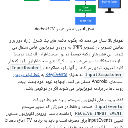
شکل 6.
رویدادهای کلیدی Android TV
نمودار بالا نشان می دهد که چگونه دکمه های یک کنترل از راه دور برای
نمایش تصویر در تصویر (PIP) به ورودی تلویزیون خاص منتقل می
شوند. این فشارهای دکمه توسط درایور سخت‌افزار ارائه‌شده توسط
سازنده دستگاه تفسیر می‌شوند و اسکن‌کدهای سخت‌افزاری را به کدهای
کلید اندروید تبدیل می‌کنند و آنها را به عملکردهای
InputReader
و
InputDispatcher
به عنوان
KeyEvents
به
خط لوله ورودی
استاندارد Android منتقل می‌کنند. اینها به نوبه خود باعث ایجاد
رویدادها در برنامه تلویزیونی می شوند اگر در فوکوس باشد.
فقط ورودی‌های تلویزیون سیستم واجد شرایط دریافت
InputEvents
هستند و فقط در صورتی که مجوز سیستم
RECEIVE_INPUT_EVENT
را داشته باشند. ورودی تلویزیون مسئول
تعیین InputEvents برای مصرف است و باید به برنامه TV اجازه دهد تا
کلیدهایی را که نیازی به مصرف ندارد کنترل کند.