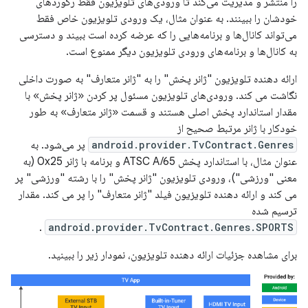
را منتشر و مدیریت می‌کند تا ورودی‌های تلویزیون فقط رکوردهای
خودشان را ببینند. به عنوان مثال، یک ورودی تلویزیون خاص فقط
می‌تواند کانال‌ها و برنامه‌هایی را که عرضه کرده است ببیند و دسترسی
به کانال‌ها و برنامه‌های ورودی تلویزیون دیگر ممنوع است.
ارائه دهنده تلویزیون "ژانر پخش" را به "ژانر متعارف" به صورت داخلی
نگاشت می کند. ورودی‌های تلویزیون مسئول پر کردن «ژانر پخش» با
مقدار استاندارد پخش اصلی هستند و قسمت «ژانر متعارف» به طور
خودکار با ژانر مرتبط صحیح از
android.provider.TvContract.Genres
پر می‌شود. به
عنوان مثال، با استاندارد پخش ATSC A/65 و برنامه با ژانر 0x25 (به
معنی "ورزشی")، ورودی تلویزیون "ژانر پخش" را با رشته "ورزشی" پر
می کند و ارائه دهنده تلویزیون فیلد "ژانر متعارف" را پر می کند. مقدار
ترسیم شده
.
android.provider.TvContract.Genres.SPORTS
برای مشاهده جزئیات ارائه دهنده تلویزیون، نمودار زیر را ببینید.