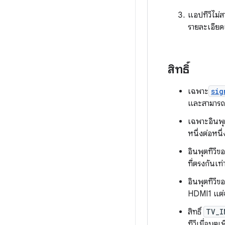
แอปทีวีไม่ส
รายละเอียดเพ
สิทธิ์
เฉพาะ
sig
และสามารถร
เฉพาะอินพุต
หนึ่งต่อหนึ
อินพุตทีวีข
ที่ตรงกันเท่
อินพุตทีวี
HDMI1 แต่จะ
สิทธิ์
TV_I
ทีวีเมื่อบูต