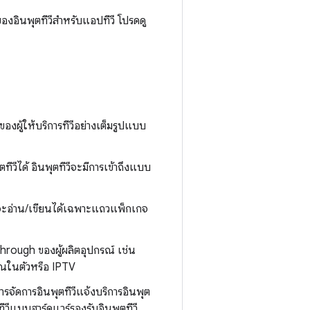
ของอินพุตทีวีสำหรับแอปทีวี โปรดดู
ูลของผู้ให้บริการทีวีอย่างเต็มรูปแบบ
ทีวีได้ อินพุตทีวีจะมีการเข้าถึงแบบ
และจะอ่าน/เขียนได้เฉพาะแถวแพ็กเกจ
hrough ของผู้ผลิตอุปกรณ์ เช่น
ญาณในตัวหรือ IPTV
รจัดการอินพุตทีวีแจ้งบริการอินพุต
ุตทีวีแบบฮาร์ดแวร์รองรับอินพุตทีวี