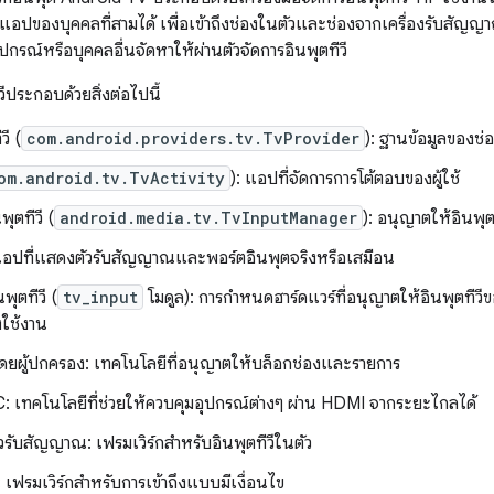
แอปของบุคคลที่สามได้ เพื่อเข้าถึงช่องในตัวและช่องจากเครื่องรับสัญญา
ิตอุปกรณ์หรือบุคคลอื่นจัดหาให้ผ่านตัวจัดการอินพุตทีวี
วีประกอบด้วยสิ่งต่อไปนี้
วี (
com.android.providers.tv.TvProvider
): ฐานข้อมูลของช่อง
om.android.tv.TvActivity
): แอปที่จัดการการโต้ตอบของผู้ใช้
พุตทีวี (
android.media.tv.TvInputManager
): อนุญาตให้อินพุตท
: แอปที่แสดงตัวรับสัญญาณและพอร์ตอินพุตจริงหรือเสมือน
ุตทีวี (
tv_input
โมดูล): การกําหนดฮาร์ดแวร์ที่อนุญาตให้อินพุตทีว
ั้งใช้งาน
ดยผู้ปกครอง: เทคโนโลยีที่อนุญาตให้บล็อกช่องและรายการ
เทคโนโลยีที่ช่วยให้ควบคุมอุปกรณ์ต่างๆ ผ่าน HDMI จากระยะไกลได้
ัวรับสัญญาณ: เฟรมเวิร์กสำหรับอินพุตทีวีในตัว
เฟรมเวิร์กสำหรับการเข้าถึงแบบมีเงื่อนไข