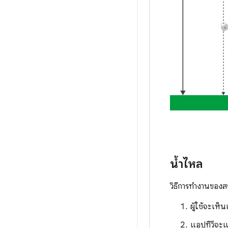
น้ำไหล
วิธีการทํางานของส
ผู้ใช้จะเห
แอปทีวีจะแ