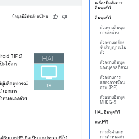
เครื่องมือจัดการ
อินพุตทีวี
ข้อมูลนี้มีประโยชน์ไหม
อินพุตทีวี
ตัวอย่างอินพุต
การส่งผ่าน
ตัวอย่างเครื่อง
รับสัญญาณใน
ตัว
roid TIF มี
ตัวอย่างอินพุต
ปิดใช้การ
ของบุคคลที่สาม
ตัวอย่างการ
แสดงภาพซ้อน
้ผู้ผลิตอุปกรณ์
ภาพ (PIP)
ม่ เอกสาร
ตัวอย่างอินพุต
่กำหนดเองด้วย
MHEG-5
HAL อินพุตทีวี
แอปทีวี
การตั้งค่าและ
การกำหนดค่า
้กับแอปทีวี ซึ่งเป็นแอประบบที่ไม่