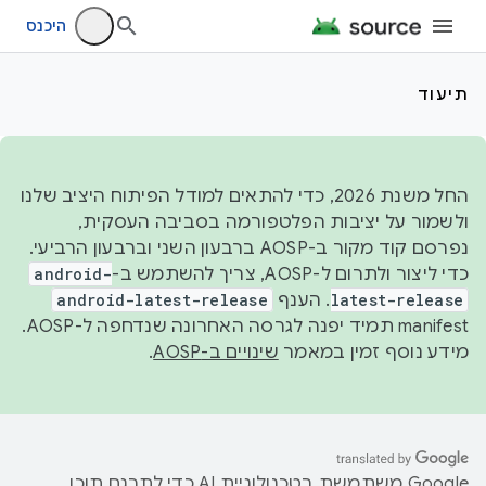
היכנס
תיעוד
החל משנת 2026, כדי להתאים למודל הפיתוח היציב שלנו
ולשמור על יציבות הפלטפורמה בסביבה העסקית,
נפרסם קוד מקור ב-AOSP ברבעון השני וברבעון הרביעי.
כדי ליצור ולתרום ל-AOSP, צריך להשתמש ב-
android-
latest-release
. הענף
android-latest-release
manifest תמיד יפנה לגרסה האחרונה שנדחפה ל-AOSP.
מידע נוסף זמין במאמר
שינויים ב-AOSP
.
‫Google משתמשת בטכנולוגיית AI כדי לתרגם תוכן