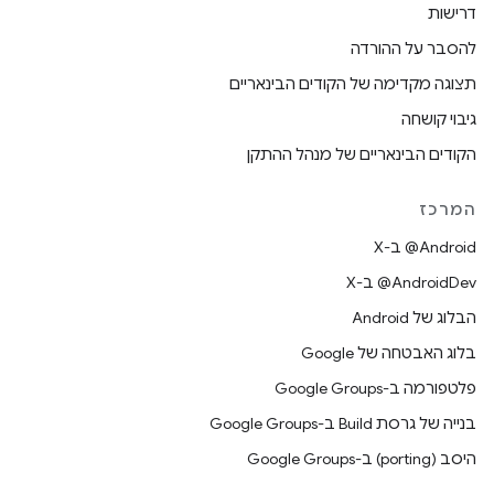
דרישות
להסבר על ההורדה
תצוגה מקדימה של הקודים הבינאריים
גיבוי קושחה
הקודים הבינאריים של מנהל ההתקן
המרכז
‫‎@Android ב-X
‫‎@AndroidDev ב-X
הבלוג של Android
בלוג האבטחה של Google
פלטפורמה ב-Google Groups
בנייה של גרסת Build ב-Google Groups
היסב (porting) ב-Google Groups