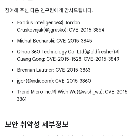
참여해 주신 다음 연구원에게 감사드립니다.
Exodus Intelligence의 Jordan
Gruskovnjak(@jgrusko): CVE-2015-3864
Michał Bednarski: CVE-2015-3845
Qihoo 360 Technology Co. Ltd(@oldfresher)의
Guang Gong: CVE-2015-1528, CVE-2015-3849
Brennan Lautner: CVE-2015-3863
jgor(@indiecom): CVE-2015-3860
Trend Micro Inc.의 Wish Wu(@wish_wu): CVE-2015-
3861
보안 취약성 세부정보