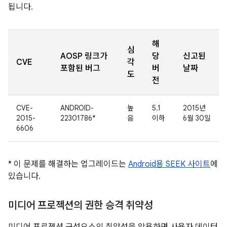
됩니다.
해
심
AOSP 링크가
당
신고된
CVE
각
포함된 버그
버
날짜
도
전
CVE-
ANDROID-
높
5.1
2015년
2015-
22301786*
음
이하
6월 30일
6606
* 이 문제를 해결하는 업그레이드는
Android용 SEEK 사이트
에
있습니다.
미디어 프로젝션의 권한 승격 취약성