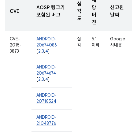
해
심
AOSP 링크가
당
신고된
CVE
각
포함된 버그
버
날짜
도
전
CVE-
ANDROID-
심
5.1
Google
2015-
20674086
각
이하
사내용
3873
[
2
,
3
,
4
]
ANDROID-
20674674
[
2
,
3
,
4
]
ANDROID-
20718524
ANDROID-
21048776