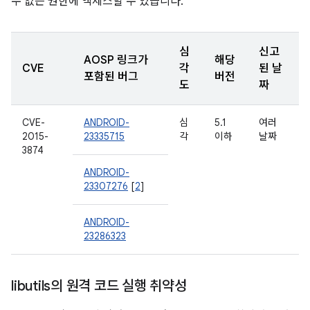
수 없는 권한에 액세스할 수 있습니다.
심
신고
AOSP 링크가
해당
CVE
각
된 날
포함된 버그
버전
도
짜
CVE-
ANDROID-
심
5.1
여러
2015-
23335715
각
이하
날짜
3874
ANDROID-
23307276
[
2
]
ANDROID-
23286323
libutils의 원격 코드 실행 취약성