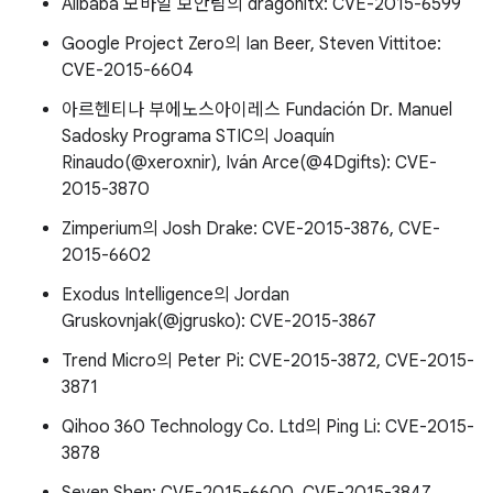
Alibaba 모바일 보안팀의 dragonltx: CVE-2015-6599
Google Project Zero의 Ian Beer, Steven Vittitoe:
CVE-2015-6604
아르헨티나 부에노스아이레스 Fundación Dr. Manuel
Sadosky Programa STIC의 Joaquín
Rinaudo(@xeroxnir), Iván Arce(@4Dgifts): CVE-
2015-3870
Zimperium의 Josh Drake: CVE-2015-3876, CVE-
2015-6602
Exodus Intelligence의 Jordan
Gruskovnjak(@jgrusko): CVE-2015-3867
Trend Micro의 Peter Pi: CVE-2015-3872, CVE-2015-
3871
Qihoo 360 Technology Co. Ltd의 Ping Li: CVE-2015-
3878