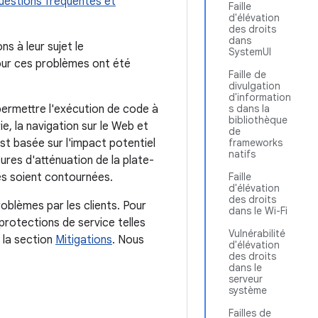
uestions fréquentes et
Faille
d'élévation
des droits
dans
s à leur sujet le
SystemUI
our ces problèmes ont été
Faille de
divulgation
d'information
 permettre l'exécution de code à
s dans la
bibliothèque
e, la navigation sur le Web et
de
st basée sur l'impact potentiel
frameworks
natifs
sures d'atténuation de la plate-
es soient contournées.
Faille
d'élévation
des droits
oblèmes par les clients. Pour
dans le Wi-Fi
protections de service telles
Vulnérabilité
 la section
Mitigations
. Nous
d'élévation
des droits
dans le
serveur
système
Failles de