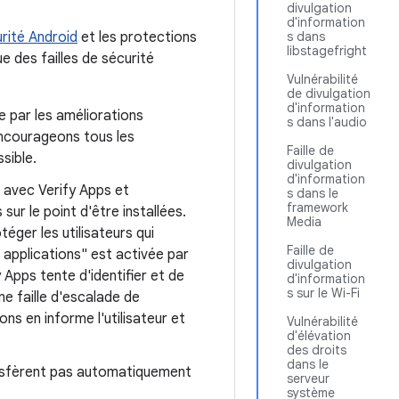
divulgation
d'information
rité Android
et les protections
s dans
libstagefright
e des failles de sécurité
Vulnérabilité
de divulgation
d'information
e par les améliorations
s dans l'audio
encourageons tous les
Faille de
sible.
divulgation
d'information
s avec Verify Apps et
s dans le
framework
ur le point d'être installées.
Media
éger les utilisateurs qui
Faille de
s applications" est activée par
divulgation
 Apps tente d'identifier et de
d'information
s sur le Wi-Fi
ne faille d'escalade de
ions en informe l'utilisateur et
Vulnérabilité
d'élévation
des droits
dans le
ansfèrent pas automatiquement
serveur
système