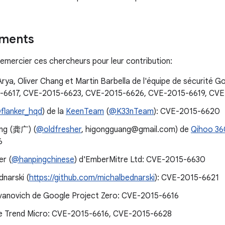
ments
emercier ces chercheurs pour leur contribution:
Arya, Oliver Chang et Martin Barbella de l'équipe de sécurité
-6617, CVE-2015-6623, CVE-2015-6626, CVE-2015-6619, CV
flanker_hqd
) de la
KeenTeam
(
@K33nTeam
): CVE-2015-6620
ng (龚广) (
@oldfresher
, higongguang@gmail.com) de
Qihoo 36
6
er (
@hanpingchinese
) d'EmberMitre Ltd: CVE-2015-6630
narski (
https://github.com/michalbednarski
): CVE-2015-6621
ilvanovich de Google Project Zero: CVE-2015-6616
de Trend Micro: CVE-2015-6616, CVE-2015-6628