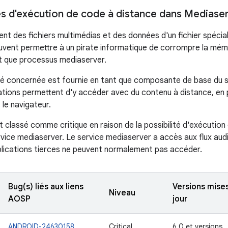
tés d'exécution de code à distance dans Mediase
ent des fichiers multimédias et des données d'un fichier spécia
vent permettre à un pirate informatique de corrompre la mém
t que processus mediaserver.
té concernée est fournie en tant que composante de base du s
cations permettent d'y accéder avec du contenu à distance, en p
 le navigateur.
 classé comme critique en raison de la possibilité d'exécution
vice mediaserver. Le service mediaserver a accès aux flux audio
plications tierces ne peuvent normalement pas accéder.
Bug(s) liés aux liens
Versions mise
Niveau
AOSP
jour
ANDROID-24630158
Critical
6.0 et versions