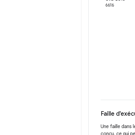
6616
Faille d'exé
Une faille dans
conçu, ce qui p