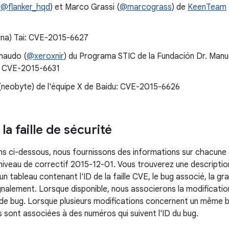
(
@flanker_hqd
) et Marco Grassi (
@marcograss
) de
KeenTeam
Nina) Tai: CVE-2015-6627
inaudo (
@xeroxnir
) du Programa STIC de la Fundación Dr. Manu
: CVE-2015-6631
neobyte) de l'équipe X de Baidu: CVE-2015-6626
 la faille de sécurité
ns ci-dessous, nous fournissons des informations sur chacune de
 niveau de correctif 2015-12-01. Vous trouverez une description
 un tableau contenant l'ID de la faille CVE, le bug associé, la gra
ignalement. Lorsque disponible, nous associerons la modificatio
 de bug. Lorsque plusieurs modifications concernent un même
 sont associées à des numéros qui suivent l'ID du bug.