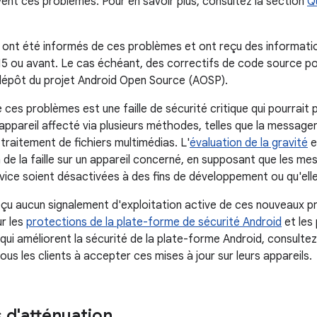
vent ces problèmes. Pour en savoir plus, consultez la section
Q
 ont été informés de ces problèmes et ont reçu des information
5 ou avant. Le cas échéant, des correctifs de code source p
 dépôt du projet Android Open Source (AOSP).
 ces problèmes est une faille de sécurité critique qui pourrait
appareil affecté via plusieurs méthodes, telles que la messageri
traitement de fichiers multimédias. L'
évaluation de la gravité
e
n de la faille sur un appareil concerné, en supposant que les me
vice soient désactivées à des fins de développement ou qu'ell
çu aucun signalement d'exploitation active de ces nouveaux pr
ur les
protections de la plate-forme de sécurité Android
et les 
qui améliorent la sécurité de la plate-forme Android, consultez
s les clients à accepter ces mises à jour sur leurs appareils.
 d'atténuation