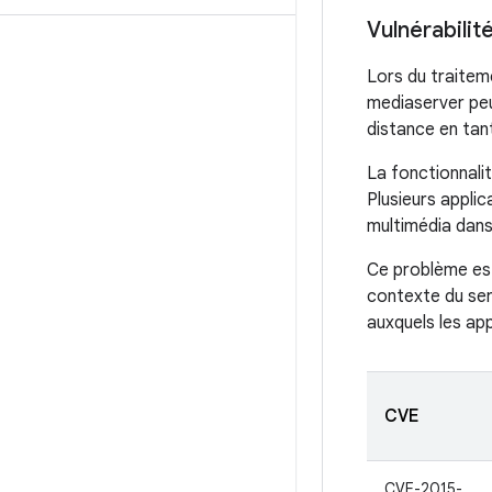
Vulnérabili
Lors du traitem
mediaserver peu
distance en tan
La fonctionnali
Plusieurs appli
multimédia dans
Ce problème est
contexte du ser
auxquels les ap
CVE
CVE-2015-