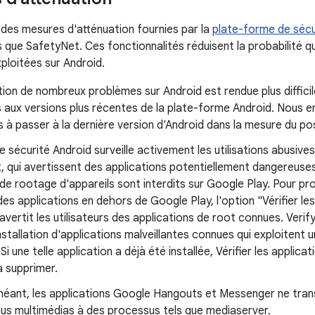
 des mesures d'atténuation fournies par la
plate-forme de sécu
s que SafetyNet. Ces fonctionnalités réduisent la probabilité qu
ploitées sur Android.
tion de nombreux problèmes sur Android est rendue plus difficil
 aux versions plus récentes de la plate-forme Android. Nous 
rs à passer à la dernière version d'Android dans la mesure du pos
e sécurité Android surveille activement les utilisations abusive
 qui avertissent des applications potentiellement dangereuses s
 de rootage d'appareils sont interdits sur Google Play. Pour prot
 des applications en dehors de Google Play, l'option "Vérifier le
avertit les utilisateurs des applications de root connues. Verify
installation d'applications malveillantes connues qui exploitent u
 Si une telle application a déjà été installée, Vérifier les applicat
a supprimer.
héant, les applications Google Hangouts et Messenger ne tr
nus multimédias à des processus tels que mediaserver.