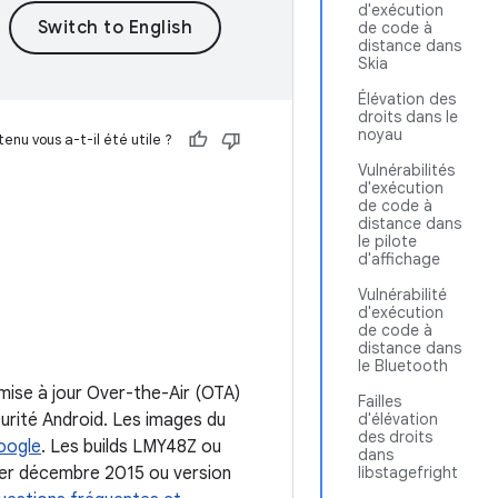
d'exécution
de code à
distance dans
Skia
Élévation des
droits dans le
noyau
enu vous a-t-il été utile ?
Vulnérabilités
d'exécution
de code à
distance dans
le pilote
d'affichage
Vulnérabilité
d'exécution
de code à
distance dans
le Bluetooth
 mise à jour Over-the-Air (OTA)
Failles
curité Android. Les images du
d'élévation
des droits
oogle
. Les builds LMY48Z ou
dans
 1er décembre 2015 ou version
libstagefright