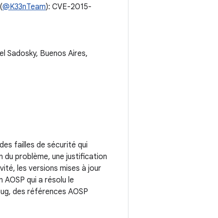
(
@K33nTeam
): CVE-2015-
el Sadosky, Buenos Aires,
s failles de sécurité qui
 du problème, une justification
vité, les versions mises à jour
n AOSP qui a résolu le
 bug, des références AOSP