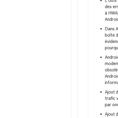
L'outi
des er
à HWAS
Androi
Dans An
boîte 
éviden
pourqu
Android
modem,
obsolèt
Androi
inform
Ajout d
trafic
par on
Ajout d