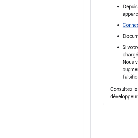
Depuis
appare
Connec
Docume
Si votr
chargé
Nous v
augmen
falsifi
Consultez l
développeur