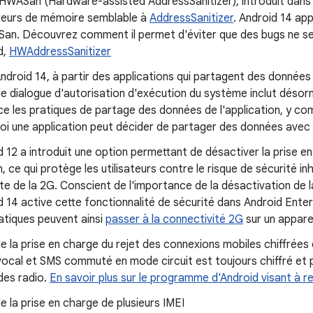
l HWASan (Hardware-assisted AddressSanitizer), introduit dans 
reurs de mémoire semblable à
AddressSanitizer
. Android 14 ap
an. Découvrez comment il permet d'éviter que des bugs ne se 
d,
HWAddressSanitizer
droid 14, à partir des applications qui partagent des données d
de dialogue d'autorisation d'exécution du système inclut désor
ce les pratiques de partage des données de l'application, y com
oi une application peut décider de partager des données avec 
 12 a introduit une option permettant de désactiver la prise e
 ce qui protège les utilisateurs contre le risque de sécurité i
e de la 2G. Conscient de l'importance de la désactivation de l
d 14 active cette fonctionnalité de sécurité dans Android Enter
atiques peuvent ainsi
passer à la connectivité 2G
sur un apparei
e la prise en charge du rejet des connexions mobiles chiffrées 
 vocal et SMS commuté en mode circuit est toujours chiffré et 
des radio.
En savoir plus sur le programme d'Android visant à r
e la prise en charge de plusieurs IMEI