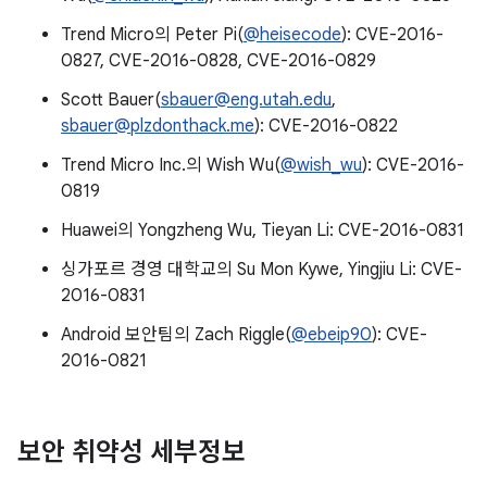
Trend Micro의 Peter Pi(
@heisecode
): CVE-2016-
0827, CVE-2016-0828, CVE-2016-0829
Scott Bauer(
sbauer@eng.utah.edu
,
sbauer@plzdonthack.me
): CVE-2016-0822
Trend Micro Inc.의 Wish Wu(
@wish_wu
): CVE-2016-
0819
Huawei의 Yongzheng Wu, Tieyan Li: CVE-2016-0831
싱가포르 경영 대학교의 Su Mon Kywe, Yingjiu Li: CVE-
2016-0831
Android 보안팀의 Zach Riggle(
@ebeip90
): CVE-
2016-0821
보안 취약성 세부정보