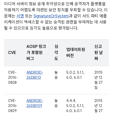
미디어 서버의 정보 공개 취약성으로 인해 공격자가 플랫폼을
악용하기 어렵도록 마련된 보안 장치를 우회할 수 있습니다. 이
문제는
서명
또는
SignatureOrSystem
과 같이 서드 파티 애플
리케이션이 액세스할 수 없는 승격된 권한을 부여하는 데 사용
될 수 있으므로 심각도 높음으로 평가됩니다.
AOSP 링크
심
신고
업데이트된
CVE
가 포함된
각
된 날
버전
버그
도
짜
CVE-
ANDROID-
높
5.0.2, 5.1.1,
2015
2016-
26338113
음
6.0, 6.0.1
년 12
0828
월 27
일
CVE-
ANDROID-
높
4.4.4,
2015
2016-
26338109
음
5.0.2, 5.1.1,
년 12
0829
6.0, 6.0.1
월 27