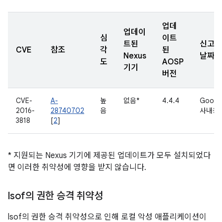
업데
업데이
심
이트
트된
신고된
CVE
참조
각
된
Nexus
날짜
도
AOSP
기기
버전
CVE-
A-
높
없음*
4.4.4
Googl
2016-
28740702
음
사내용
3818
[
2
]
* 지원되는 Nexus 기기에 제공된 업데이트가 모두 설치되었다
면 이러한 취약성에 영향을 받지 않습니다.
lsof의 권한 승격 취약성
lsof의 권한 승격 취약성으로 인해 로컬 악성 애플리케이션이