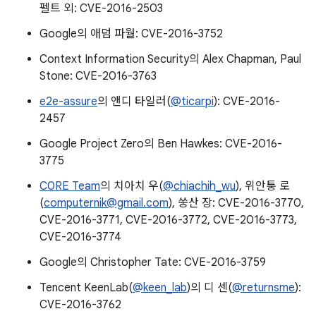
펠트 외: CVE-2016-2503
Google의 애덤 파월: CVE-2016-3752
Context Information Security의 Alex Chapman, Paul
Stone: CVE-2016-3763
e2e-assure
의 앤디 타일러(
@ticarpi
): CVE-2016-
2457
Google Project Zero의 Ben Hawkes: CVE-2016-
3775
C0RE Team
의 치아치 우(
@chiachih_wu
), 위안퉁 로
(
computernik@gmail.com
), 쑹산 장: CVE-2016-3770,
CVE-2016-3771, CVE-2016-3772, CVE-2016-3773,
CVE-2016-3774
Google의 Christopher Tate: CVE-2016-3759
Tencent KeenLab(
@keen_lab
)의 디 센(
@returnsme
):
CVE-2016-3762