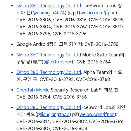
Qihoo 360 Technology Co. Ltd.
IceSword Lab의 징
지아 첸(
@chengjia4574
) 및 pjf(
weibo.com/jfpan
)
CVE-2016-3806, CVE-2016-3816, CVE-2016-3805,
CVE-2016-3804, CVE-2016-3767, CVE-2016-3810,
CVE-2016-3795, CVE-2016-3796
Google Android팀의 그렉 카이저: CVE-2016-3758
Qihoo 360 Technology Co. Ltd
Mobile Safe Team의
구앙 공(龚广)(
@oldfresher
) : CVE-2016-3764
Qihoo 360 Technology Co. Ltd
. Alpha Team의 하오
첸, 구앙 공: CVE-2016-3792, CVE-2016-3768
Cheetah Mobile
Security Research Lab의 하오 친:
CVE-2016-3754, CVE-2016-3766
Qihoo 360 Technology Co. Ltd
IceSword Lab의 지안
치앙 짜오(
@jianqiangzhao
) pjf(
weibo.com/jfpan
):
CVE-2016-3814, CVE-2016-3802, CVE-2016-3769,
CVE-2016-3807, CVE-2016-3808