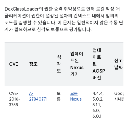
DexClassLoader의 권한 승격 취약성으로 인해 로컬 악성 애
플리케이션이 권한이 설정된 절차의 컨텍스트 내에서 임의의
코드를 실행할 수 있습니다. 이 문제는 일반적이지 않은 수동 단
계가 필요하므로 심각도 보통으로 평가됩니다.
업데
업데이
심
이트
트된
신고된
CVE
참조
각
된
Nexus
날짜
도
AOSP
기기
버전
CVE-
A-
보
모든
4.4.4,
Googl
2016-
27840771
통
Nexus
5.0.2,
사내용
3758
5.1.1,
6.0,
6.0.1