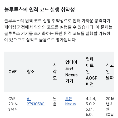
블루투스의 원격 코드 실행 취약성
블루투스의 원격 코드 실행 취약성으로 인해 가까운 공격자가
페어링 과정에서 임의의 코드를 실행할 수 있습니다. 이 문제는
블루투스 기기를 초기화하는 동안 원격 코드를 실행할 가능성
이 있으므로 심각도 높음으로 평가됩니다.
업데
업데이
심
이트
신고
트된
CVE
참조
각
된
된
Nexus
도
AOSP
날짜
기기
버전
CVE-
A-
높
모든
4.4.4,
2016
2016-
27930580
음
Nexus
5.0.2,
년 3
3744
5.1.1,
월
6.0,
30일