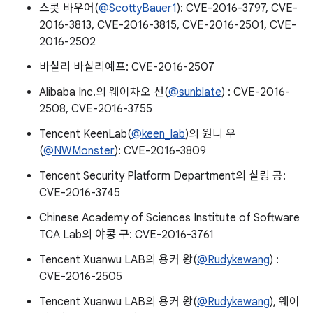
스콧 바우어(
@ScottyBauer1
): CVE-2016-3797, CVE-
2016-3813, CVE-2016-3815, CVE-2016-2501, CVE-
2016-2502
바실리 바실리예프: CVE-2016-2507
Alibaba Inc.의 웨이차오 선(
@sunblate
) : CVE-2016-
2508, CVE-2016-3755
Tencent KeenLab(
@keen_lab
)의 원니 우
(
@NWMonster
): CVE-2016-3809
Tencent Security Platform Department의 실링 공:
CVE-2016-3745
Chinese Academy of Sciences Institute of Software
TCA Lab의 야콩 구: CVE-2016-3761
Tencent Xuanwu LAB의 용커 왕(
@Rudykewang
) :
CVE-2016-2505
Tencent Xuanwu LAB의 용커 왕(
@Rudykewang
), 웨이