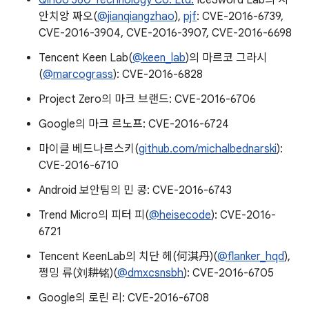
Qihoo 360 Technology Co. Ltd.
IceSword Lab의 지
안치앙 짜오(
@jianqiangzhao
),
pjf
: CVE-2016-6739,
CVE-2016-3904, CVE-2016-3907, CVE-2016-6698
Tencent Keen Lab(
@keen_lab
)의 마르코 그라시
(
@marcograss
): CVE-2016-6828
Project Zero의 마크 브랜드: CVE-2016-6706
Google의 마크 르노프: CVE-2016-6724
마이클 베드나르스키(
github.com/michalbednarski
):
CVE-2016-6710
Android 보안팀의 민 콩: CVE-2016-6743
Trend Micro의 피터 피(
@heisecode
): CVE-2016-
6721
Tencent KeenLab의 치단 헤(何淇丹)(
@flanker_hqd
),
쩡밍 류(刘耕铭)(
@dmxcsnsbh
): CVE-2016-6705
Google의 로린 리: CVE-2016-6708