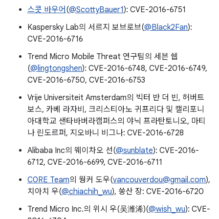
스콧 바우어
(
@ScottyBauer1
): CVE-2016-6751
Kaspersky Lab의 서르지 보브로브(
@Black2Fan
):
CVE-2016-6716
Trend Micro Mobile Threat 연구팀의 세븐 쉡
(
@lingtongshen
): CVE-2016-6748, CVE-2016-6749,
CVE-2016-6750, CVE-2016-6753
Vrije Universiteit Amsterdam의 빅터 반 더 빈, 허버트
보스, 카베 라자비, 크리스티아노 귀프리다 및 캘리포니
아대학교 샌타바버라캠퍼스의 야닉 프라탄토니오, 마티
나 린도르퍼, 지오바니 비그나: CVE-2016-6728
Alibaba Inc의 웨이차오 선(
@sunblate
): CVE-2016-
6712, CVE-2016-6699, CVE-2016-6711
C0RE Team
의 웡커 도우(
vancouverdou@gmail.com
),
치아치 우(
@chiachih_wu
), 쑹산 장: CVE-2016-6720
Trend Micro Inc.의 위시 우(吴潍浠)(
@wish_wu
): CVE-