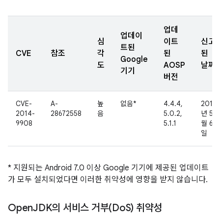
업데
업데이
심
이트
신고
트된
CVE
참조
각
된
된
Google
도
AOSP
날짜
기기
버전
CVE-
A-
높
없음*
4.4.4,
2014
2014-
28672558
음
5.0.2,
년 5
9908
5.1.1
월 6
일
* 지원되는 Android 7.0 이상 Google 기기에 제공된 업데이트
가 모두 설치되었다면 이러한 취약성에 영향을 받지 않습니다.
Open
JDK의 서비스 거부(Do
S) 취약성