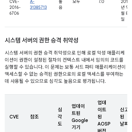
CVE-
A-
높
모두
7.0
2016
2016-
31385713
음
년 9
6706
월 8
일
시스템 서버의 권한 승격 취약성
시스템 서버의 권한 승격 취약성으로 인해 로컬 악성 애플리케
이션이 권한이 설정된 절차의 컨텍스트 내에서 임의의 코드를
실행할 수 있습니다. 이 문제는 보통 서드 파티 애플리케이션이
액세스할 수 없는 승격된 권한으로의 로컬 액세스를 부여하는
데 사용될 수 있으므로 심각도 높음으로 평가됩니다.
업데
업데이
심
이트
신고
트된
CVE
참조
각
된
된
Google
도
AOSP
날짜
기기
버전