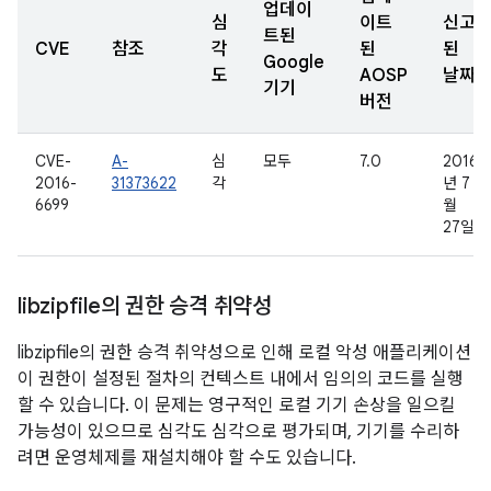
업데이
심
이트
신고
트된
CVE
참조
각
된
된
Google
도
AOSP
날짜
기기
버전
CVE-
A-
심
모두
7.0
2016
2016-
31373622
각
년 7
6699
월
27일
libzipfile의 권한 승격 취약성
libzipfile의 권한 승격 취약성으로 인해 로컬 악성 애플리케이션
이 권한이 설정된 절차의 컨텍스트 내에서 임의의 코드를 실행
할 수 있습니다. 이 문제는 영구적인 로컬 기기 손상을 일으킬
가능성이 있으므로 심각도 심각으로 평가되며, 기기를 수리하
려면 운영체제를 재설치해야 할 수도 있습니다.