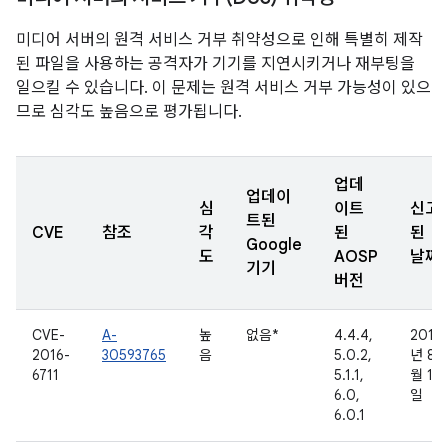
미디어 서버의 원격 서비스 거부 취약성으로 인해 특별히 제작
된 파일을 사용하는 공격자가 기기를 지연시키거나 재부팅을
일으킬 수 있습니다. 이 문제는 원격 서비스 거부 가능성이 있으
므로 심각도 높음으로 평가됩니다.
업데
업데이
심
이트
신고
트된
CVE
참조
각
된
된
Google
도
AOSP
날짜
기기
버전
CVE-
A-
높
없음*
4.4.4,
2016
2016-
30593765
음
5.0.2,
년 8
6711
5.1.1,
월 1
6.0,
일
6.0.1