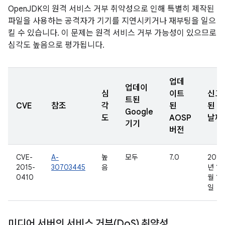
OpenJDK의 원격 서비스 거부 취약성으로 인해 특별히 제작된
파일을 사용하는 공격자가 기기를 지연시키거나 재부팅을 일으
킬 수 있습니다. 이 문제는 원격 서비스 거부 가능성이 있으므로
심각도 높음으로 평가됩니다.
업데
업데이
심
이트
신고
트된
CVE
참조
각
된
된
Google
도
AOSP
날짜
기기
버전
CVE-
A-
높
모두
7.0
2015
2015-
30703445
음
년 1
0410
월 16
일
미디어 서버의 서비스 거부(Do
S) 취약성