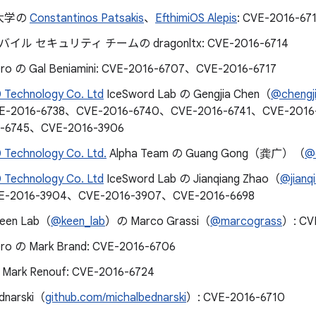
大学の
Constantinos Patsakis
、
EfthimiOS Alepis
: CVE-2016-67
 モバイル セキュリティ チームの dragonltx: CVE-2016-6714
ero の Gal Beniamini: CVE-2016-6707、CVE-2016-6717
 Technology Co. Ltd
IceSword Lab の Gengjia Chen（
@chengj
E-2016-6738、CVE-2016-6740、CVE-2016-6741、CVE-2016
6-6745、CVE-2016-3906
 Technology Co. Ltd.
Alpha Team の Guang Gong（龚广）（
@
 Technology Co. Ltd
IceSword Lab の Jianqiang Zhao（
@jianq
E-2016-3904、CVE-2016-3907、CVE-2016-6698
Keen Lab（
@keen_lab
）の Marco Grassi（
@marcograss
）: CV
ero の Mark Brand: CVE-2016-6706
 Mark Renouf: CVE-2016-6724
dnarski（
github.com/michalbednarski
）: CVE-2016-6710