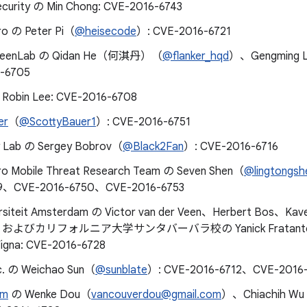
ecurity の Min Chong: CVE-2016-6743
ro の Peter Pi（
@heisecode
）: CVE-2016-6721
 KeenLab の Qidan He（何淇丹）（
@flanker_hqd
）、Gengming
-6705
 Robin Lee: CVE-2016-6708
er
（
@ScottyBauer1
）: CVE-2016-6751
y Lab の Sergey Bobrov（
@Black2Fan
）: CVE-2016-6716
ro Mobile Threat Research Team の Seven Shen（
@lingtongsh
49、CVE-2016-6750、CVE-2016-6753
versiteit Amsterdam の Victor van der Veen、Herbert Bos、Kav
da、およびカリフォルニア大学サンタバーバラ校の Yanick Fratantonio
Vigna: CVE-2016-6728
nc. の Weichao Sun（
@sunblate
）: CVE-2016-6712、CVE-2016
am
の Wenke Dou（
vancouverdou@gmail.com
）、Chiachih W