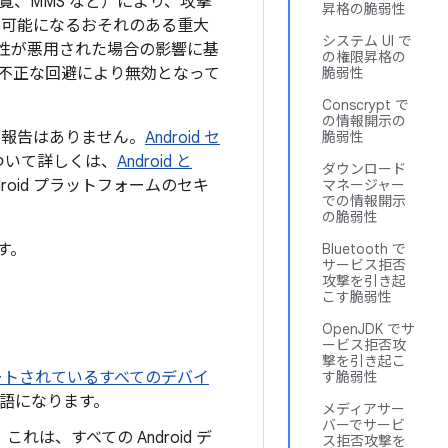
、MMS など）により、攻撃
昇格の脆弱性
が可能になるおそれのある重大
システム UI で
性が悪用された場合の影響に基
の権限昇格の
不正な回避により無効となって
脆弱性
Conscrypt で
の情報開示の
た報告はありません。
Android セ
脆弱性
ついて詳しくは、
Android と
ダウンロード
oid プラットフォームのセキ
マネージャー
での情報開示
の脆弱性
す。
Bluetooth で
サービス拒否
攻撃を引き起
こす脆弱性
OpenJDK でサ
ービス拒否攻
撃を引き起こ
サポートされているすべてのデバイ
す脆弱性
用語になります。
メディアサー
バーでサービ
は、すべての Android デ
ス拒否攻撃を