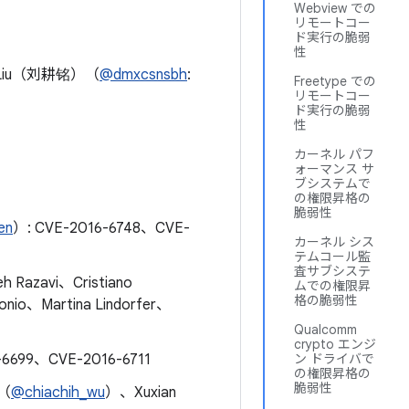
Webview での
リモートコー
ド実行の脆弱
性
 Liu（刘耕铭）（
@dmxcsnsbh
:
Freetype での
リモートコー
ド実行の脆弱
性
カーネル パフ
ォーマンス サ
ブシステムで
の権限昇格の
脆弱性
en
）: CVE-2016-6748、CVE-
カーネル シス
テムコール監
査サブシステ
eh Razavi、Cristiano
ムでの権限昇
格の脆弱性
、Martina Lindorfer、
Qualcomm
crypto エンジ
-6699、CVE-2016-6711
ン ドライバで
の権限昇格の
脆弱性
u（
@chiachih_wu
）、Xuxian