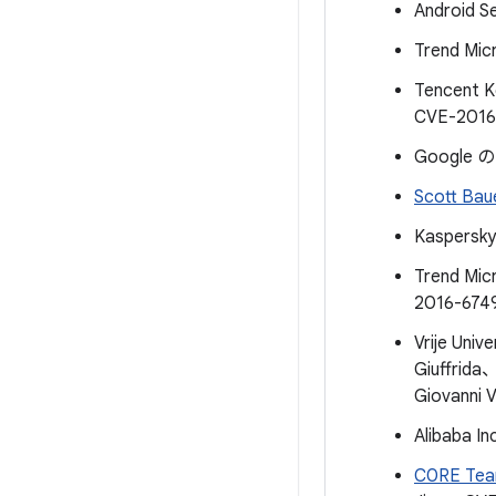
Android S
Trend Mic
Tencent
CVE-2016
Google の
Scott Bau
Kaspersk
Trend Mic
2016-67
Vrije Uni
Giuffri
Giovanni 
Alibaba I
C0RE Te