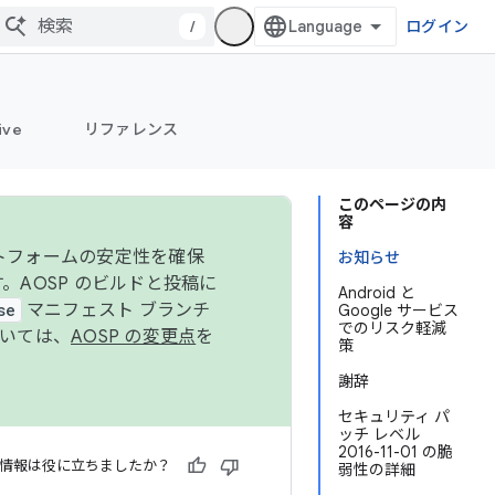
/
ログイン
ive
リファレンス
このページの内
容
ットフォームの安定性を確保
お知らせ
す。AOSP のビルドと投稿に
Android と
se
マニフェスト ブランチ
Google サービス
でのリスク軽減
ついては、
AOSP の変更点
を
策
謝辞
セキュリティ パ
ッチ レベル
2016-11-01 の脆
情報は役に立ちましたか？
弱性の詳細