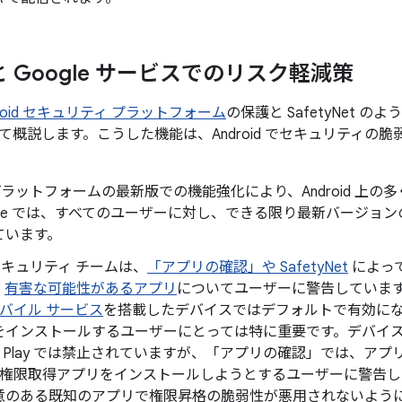
d と Google サービスでのリスク軽減策
droid セキュリティ プラットフォーム
の保護と SafetyNet 
て概説します。こうした機能は、Android でセキュリティの
id プラットフォームの最新版での機能強化により、Android 
gle では、すべてのユーザーに対し、できる限り最新バージョンの 
ています。
d セキュリティ チームは、
「アプリの確認」や SafetyNet
によっ
、
有害な可能性があるアプリ
についてユーザーに警告していま
 モバイル サービス
を搭載したデバイスではデフォルトで有効になってお
をインストールするユーザーにとっては特に重要です。デバイスの 
gle Play では禁止されていますが、「アプリの確認」では、
oot 権限取得アプリをインストールしようとするユーザーに警告
意のある既知のアプリで権限昇格の脆弱性が悪用されないよう