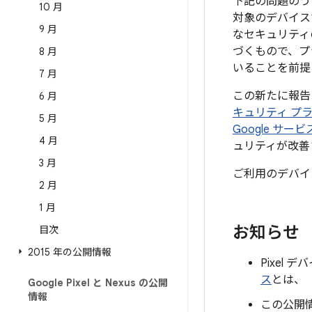
下記の問題のう
10 月
対象のデバイス
9 月
なセキュリティ
づくもので、プ
8 月
いることを前提
7 月
この新たに報告
6 月
キュリティ プ
5 月
Google サ
4 月
ュリティが改善
3 月
ご利用のデバイ
2 月
1 月
お知らせ
目次
2015 年の公開情報
Pixel 
ス
とは、「
Google Pixel と Nexus の公開
情報
この公開情