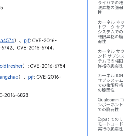
ライバでの権
15
限昇格の脆弱
性
カーネル ネッ
トワーク サブ
システムでの
権限昇格の脆
ia4574
）、
pjf
: CVE-2016-
弱性
-6742、CVE-2016-6744、
カーネル サウ
ンド サブシス
テムでの権限
oldfresher
）: CVE-2016-6754
昇格の脆弱性
カーネル ION
iangzhao
）、
pjf
: CVE-2016-
サブシステム
での権限昇格
の脆弱性
E-2016-6828
Qualcomm コ
ンポーネント
での脆弱性
Expat でのリ
モートコード
実行の脆弱性