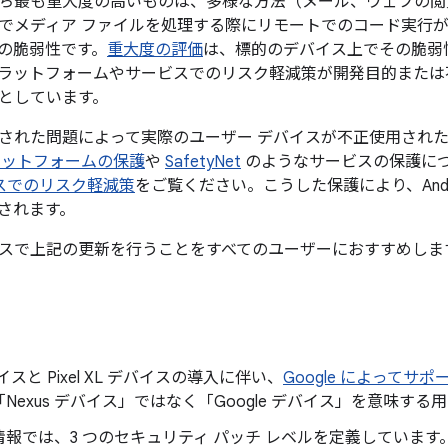
ち最も重大度の高いものは、多様な方法（メール、ウェブの閲覧
でメディア ファイルを処理する際にリモートでのコード実行
の脆弱性です。
重大度の評価
は、標的のデバイス上でその脆弱
ラットフォームやサービスでのリスク軽減策が開発目的または
としています。
された問題によって実際のユーザー デバイスが不正使用され
ラットフォームの保護
や
SafetyNet
のようなサービスの保護に
ービスでのリスク軽減策
をご覧ください。こうした保護により、Andr
されます。
スで上記の更新を行うことをすべてのユーザーにおすすめしま
デバイスと Pixel XL デバイスの導入に伴い、
Google によって
Nexus デバイス」ではなく「Google デバイス」を意味する
報では、3 つのセキュリティ パッチ レベルを定義しています。これ