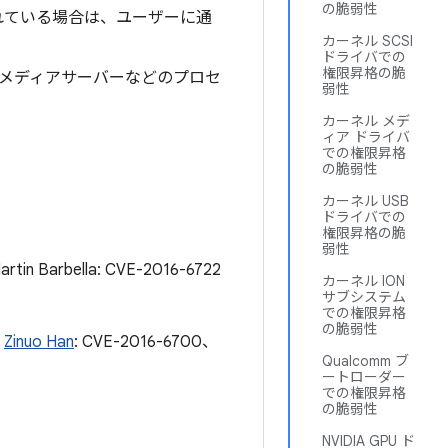
の脆弱性
れている場合は、ユーザーに通
カーネル SCSI
ドライバでの
権限昇格の脆
、メディアサーバーなどのプロセ
弱性
カーネル メデ
ィア ドライバ
での権限昇格
の脆弱性
カーネル USB
ドライバでの
権限昇格の脆
弱性
n Barbella: CVE-2016-6722
カーネル ION
サブシステム
での権限昇格
の脆弱性
、
Zinuo Han
: CVE-2016-6700、
Qualcomm ブ
ートローダー
での権限昇格
の脆弱性
NVIDIA GPU ド