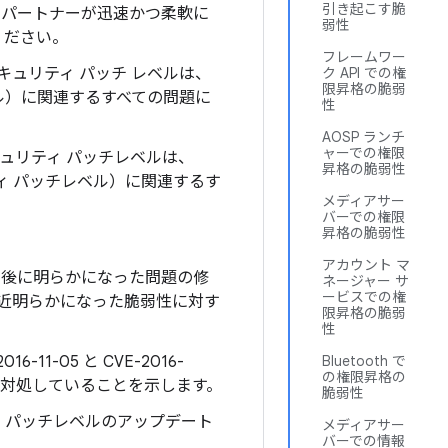
引き起こす脆
d パートナーが迅速かつ柔軟に
弱性
ください。
フレームワー
キュリティ パッチ レベルは、
ク API での権
限昇格の脆弱
レベル）に関連するすべての問題に
性
AOSP ランチ
ャーでの権限
キュリティ パッチレベルは、
昇格の脆弱性
ュリティ パッチレベル）に関連するす
メディアサー
バーでの権限
昇格の脆弱性
アカウント マ
た後に明らかになった問題の修
ネージャー サ
ービスでの権
近明らかになった脆弱性に対す
限昇格の脆弱
。
性
11-05 と CVE-2016-
Bluetooth で
の権限昇格の
の問題に対処していることを示します。
脆弱性
リティ パッチレベルのアップデート
メディアサー
バーでの情報