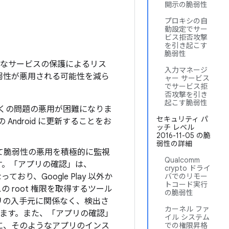
開示の脆弱性
プロキシの自
動設定でサー
ビス拒否攻撃
を引き起こす
脆弱性
のようなサービスの保護によるリス
入力マネージ
脆弱性が悪用される可能性を減ら
ャー サービス
でサービス拒
否攻撃を引き
起こす脆弱性
上の多くの問題の悪用が困難になりま
セキュリティ パ
Android に更新することをお
ッチ レベル
2016-11-05 の脆
弱性の詳細
て脆弱性の悪用を積極的に監視
Qualcomm
す。「アプリの確認」は、
crypto ドライ
り、Google Play 以外か
バでのリモー
トコード実行
root 権限を取得するツール
の脆弱性
アプリの入手元に関係なく、検出さ
カーネル ファ
します。また、「アプリの確認」
イル システム
に、そのようなアプリのインス
での権限昇格