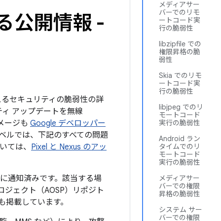
メディアサー
バーでのリモ
る公開情報 -
ートコード実
行の脆弱性
libzipfile での
権限昇格の脆
弱性
Skia でのリモ
ートコード実
行の脆弱性
を与えるセキュリティの脆弱性の詳
libjpeg でのリ
ティ アップデートを無線
モートコード
イメージも
Google デベロッパー
実行の脆弱性
ッチレベルでは、下記のすべての問題
Android ラン
ついては、
Pixel と Nexus のアッ
タイムでのリ
モートコード
実行の脆弱性
日までに通知済みです。該当する場
メディアサー
バーでの権限
プロジェクト（AOSP）リポジト
昇格の脆弱性
クも掲載しています。
システム サー
バーでの権限