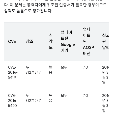
다. 이 문제는 공격자에게 위조된 인증서가 필요한 경우이므로
심각도 높음으로 평가됩니다.
업데
업데이
심
이트
신고
트된
CVE
참조
각
된
된
Google
도
AOSP
날짜
기기
버전
CVE-
A-
높
모두
7.0
2016
2016-
31271247
음
년 8
5419
월 3
일
CVE-
A-
높
모두
7.0
2016
2016-
31271247
음
년 8
5420
월 3
일