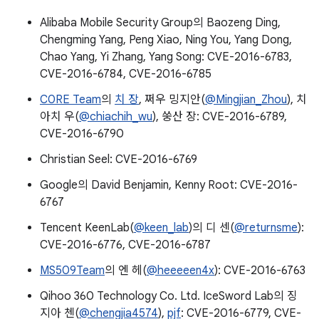
Alibaba Mobile Security Group의 Baozeng Ding,
Chengming Yang, Peng Xiao, Ning You, Yang Dong,
Chao Yang, Yi Zhang, Yang Song: CVE-2016-6783,
CVE-2016-6784, CVE-2016-6785
C0RE Team
의
치 장
, 쩌우 밍지안(
@Mingjian_Zhou
), 치
아치 우(
@chiachih_wu
), 쑹산 장: CVE-2016-6789,
CVE-2016-6790
Christian Seel: CVE-2016-6769
Google의 David Benjamin, Kenny Root: CVE-2016-
6767
Tencent KeenLab(
@keen_lab
)의 디 센(
@returnsme
):
CVE-2016-6776, CVE-2016-6787
MS509Team
의 엔 헤(
@heeeeen4x
): CVE-2016-6763
Qihoo 360 Technology Co. Ltd. IceSword Lab의 징
지아 첸(
@chengjia4574
),
pjf
: CVE-2016-6779, CVE-