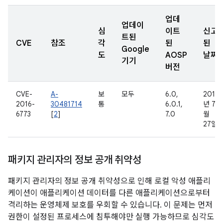
업데
업데이
심
이트
신고
트된
CVE
참조
각
된
된
Google
도
AOSP
날짜
기기
버전
CVE-
A-
보
모두
6.0,
2016
2016-
30481714
통
6.0.1,
년 7
6773
[
2
]
7.0
월
27일
패키지 관리자의 정보 공개 취약성
패키지 관리자의 정보 공개 취약성으로 인해 로컬 악성 애플리
케이션이 애플리케이션 데이터를 다른 애플리케이션으로부터
격리하는 운영체제 보호를 우회할 수 있습니다. 이 문제는 먼저
권한이 설정된 프로세스에 침투해야만 실행 가능하므로 심각도