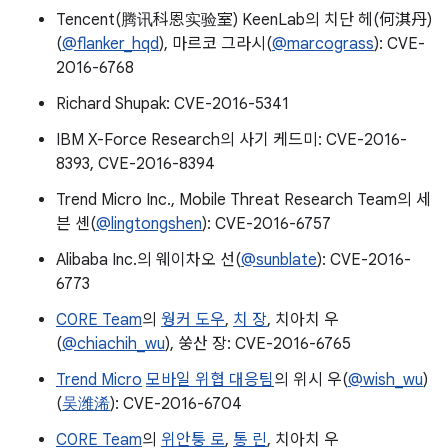
Tencent(腾讯科恩实验室) KeenLab의 치단 헤(何淇丹)
(
@flanker_hqd
), 마르코 그라시(
@marcograss
): CVE-
2016-6768
Richard Shupak: CVE-2016-5341
IBM X-Force Research의 사기 케드미: CVE-2016-
8393, CVE-2016-8394
Trend Micro Inc., Mobile Threat Research Team의 세
븐 셴(
@lingtongshen
): CVE-2016-6757
Alibaba Inc.의 웨이차오 선(
@sunblate
): CVE-2016-
6773
C0RE Team
의
웡커 도우
,
치 장
, 치아치 우
(
@chiachih_wu
), 쑹산 장: CVE-2016-6765
Trend Micro
모바일 위협 대응팀
의 위시 우(
@wish_wu
)
(
吴潍浠
): CVE-2016-6704
C0RE Team
의
위안퉁 로
,
통 린
, 치아치 우