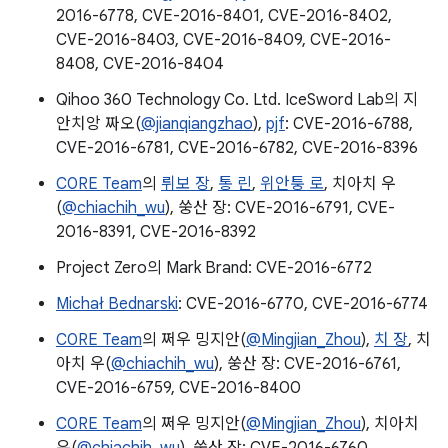
2016-6778, CVE-2016-8401, CVE-2016-8402,
CVE-2016-8403, CVE-2016-8409, CVE-2016-
8408, CVE-2016-8404
Qihoo 360 Technology Co. Ltd. IceSword Lab의 지
안치앙 짜오(
@jianqiangzhao
),
pjf
: CVE-2016-6788,
CVE-2016-6781, CVE-2016-6782, CVE-2016-8396
C0RE Team
의
뤼보 장
,
통 린
,
위안퉁 로
, 치아치 우
(
@chiachih_wu
), 쑹산 장: CVE-2016-6791, CVE-
2016-8391, CVE-2016-8392
Project Zero의 Mark Brand: CVE-2016-6772
Michał Bednarski
: CVE-2016-6770, CVE-2016-6774
C0RE Team
의 쩌우 밍지안(
@Mingjian_Zhou
),
치 장
, 치
아치 우(
@chiachih_wu
), 쑹산 장: CVE-2016-6761,
CVE-2016-6759, CVE-2016-8400
C0RE Team
의 쩌우 밍지안(
@Mingjian_Zhou
), 치아치