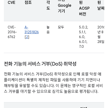
CVE
참조
각
된
된
Google
도
AOSP
날짜
기기
버전
CVE-
A-
높
모두
5.0.2,
2016
2016-
31251826
음
5.1.1,
년 8
6762
[
2
]
6.0,
월
6.0.1,
28일
7.0
전화 기능의 서비스 거부(Do
S) 취약성
전화 기능의 서비스 거부(DoS) 취약성으로 인해 로컬 악성 애
플리케이션이 특별히 제작된 파일을 사용하여 기기 지연이나
재부팅을 유발할 수도 있습니다. 이 문제는 영구적인 로컬 서비
스 거부를 야기할 수 있으므로 심각도 높음으로 평가됩니다.