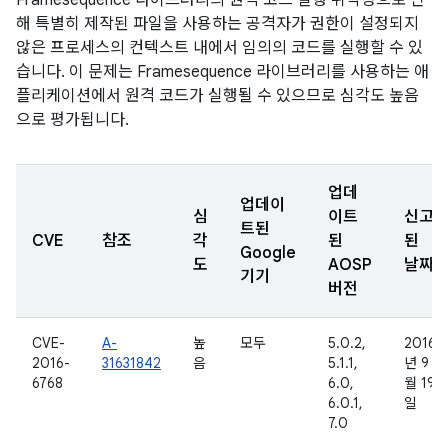
Framesequence 라이브러리의 원격 코드 실행 취약성으로 인
해 특별히 제작된 파일을 사용하는 공격자가 권한이 설정되지
않은 프로세스의 컨텍스트 내에서 임의의 코드를 실행할 수 있
습니다. 이 문제는 Framesequence 라이브러리를 사용하는 애
플리케이션에서 원격 코드가 실행될 수 있으므로 심각도 높음
으로 평가됩니다.
업데
업데이
심
이트
신고
트된
CVE
참조
각
된
된
Google
도
AOSP
날짜
기기
버전
CVE-
A-
높
모두
5.0.2,
2016
2016-
31631842
음
5.1.1,
년 9
6768
6.0,
월 19
6.0.1,
일
7.0