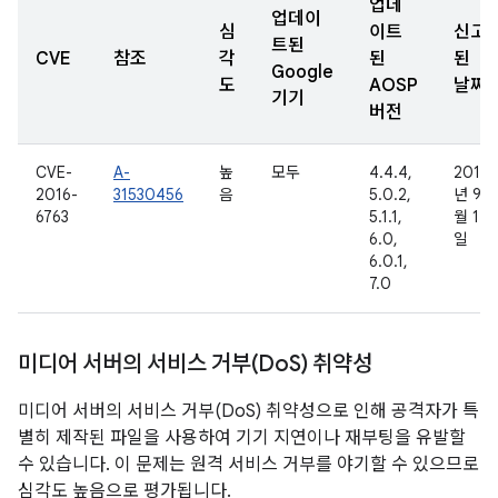
업데
업데이
심
이트
신고
트된
CVE
참조
각
된
된
Google
도
AOSP
날짜
기기
버전
CVE-
A-
높
모두
4.4.4,
2016
2016-
31530456
음
5.0.2,
년 9
6763
5.1.1,
월 12
6.0,
일
6.0.1,
7.0
미디어 서버의 서비스 거부(Do
S) 취약성
미디어 서버의 서비스 거부(DoS) 취약성으로 인해 공격자가 특
별히 제작된 파일을 사용하여 기기 지연이나 재부팅을 유발할
수 있습니다. 이 문제는 원격 서비스 거부를 야기할 수 있으므로
심각도 높음으로 평가됩니다.