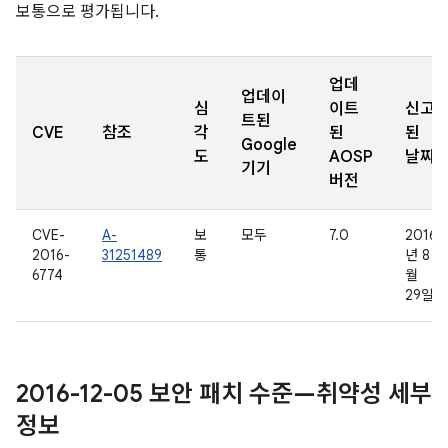
보통으로 평가됩니다.
업데
업데이
심
이트
신고
트된
CVE
참조
각
된
된
Google
도
AOSP
날짜
기기
버전
CVE-
A-
보
모두
7.0
2016
2016-
31251489
통
년 8
6774
월
29일
2016-12-05 보안 패치 수준—취약성 세부
정보