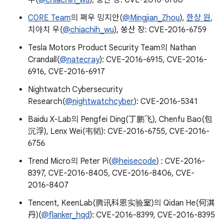
우(
@chiachih_wu
), 쑹산 장: CVE-2016-6760
C0RE Team
의 쩌우 밍지안(
@Mingjian_Zhou
),
한샹 원
,
치아치 우(
@chiachih_wu
), 쑹산 장: CVE-2016-6759
Tesla Motors Product Security Team의 Nathan
Crandall(
@natecray
): CVE-2016-6915, CVE-2016-
6916, CVE-2016-6917
Nightwatch Cybersecurity
Research(
@nightwatchcyber
): CVE-2016-5341
Baidu X-Lab의 Pengfei Ding(丁鹏飞), Chenfu Bao(包
沉浮), Lenx Wei(韦韬): CVE-2016-6755, CVE-2016-
6756
Trend Micro의 Peter Pi(
@heisecode
) : CVE-2016-
8397, CVE-2016-8405, CVE-2016-8406, CVE-
2016-8407
Tencent, KeenLab(腾讯科恩实验室)의 Qidan He(何淇
丹)(
@flanker_hqd
): CVE-2016-8399, CVE-2016-8395