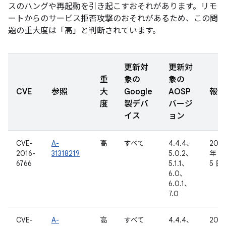
スのハングや再起動を引き起こすおそれがあります。リモ
ートからのサービス拒否攻撃のおそれがあるため、この問
題の重大度は「高」と判断されています。
更新対
更新対
重
象の
象の
CVE
参照
大
Google
AOSP
報告
度
製デバ
バージ
イス
ョン
CVE-
A-
高
すべて
4.4.4、
2016
2016-
31318219
5.0.2、
年 9
6766
5.1.1、
5 日
6.0、
6.0.1、
7.0
CVE-
A-
高
すべて
4.4.4、
2016