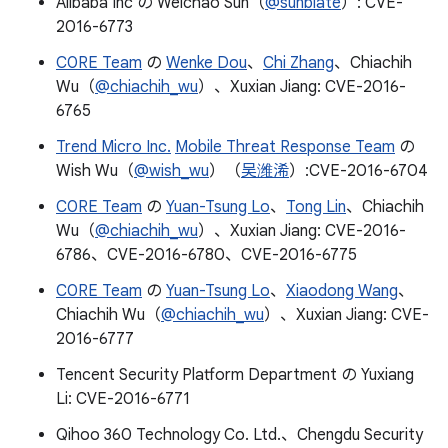
Alibaba Inc の Weichao Sun（
@sunblate
）: CVE-
2016-6773
C0RE Team
の
Wenke Dou
、
Chi Zhang
、Chiachih
Wu（
@chiachih_wu
）、Xuxian Jiang: CVE-2016-
6765
Trend Micro Inc.
Mobile Threat Response Team
の
Wish Wu（
@wish_wu
）（
吴潍浠
）:CVE-2016-6704
C0RE Team
の
Yuan-Tsung Lo
、
Tong Lin
、Chiachih
Wu（
@chiachih_wu
）、Xuxian Jiang: CVE-2016-
6786、CVE-2016-6780、CVE-2016-6775
C0RE Team
の
Yuan-Tsung Lo
、
Xiaodong Wang
、
Chiachih Wu（
@chiachih_wu
）、Xuxian Jiang: CVE-
2016-6777
Tencent Security Platform Department の Yuxiang
Li: CVE-2016-6771
Qihoo 360 Technology Co. Ltd.、Chengdu Security