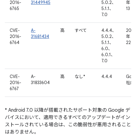
2016-
31449945
5.0.2、
年 9
6765
5.1.1、
13 日
7.0
CVE-
A-
高
すべて
4.4.4、
2016
2016-
31681434
5.0.2、
年 9
6764
5.1.1、
22 
6.0、
6.0.1、
7.0
CVE-
A-
高
なし*
4.4.4
Goog
2016-
31833604
社内
6767
* Android 7.0 以降が搭載されたサポート対象の Google デ
バイスにおいて、適用できるすべてのアップデートがイン
ストールされている場合は、この脆弱性が悪用されること
はありません。