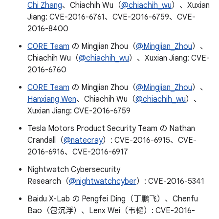
Chi Zhang
、Chiachih Wu（
@chiachih_wu
）、Xuxian
Jiang: CVE-2016-6761、CVE-2016-6759、CVE-
2016-8400
C0RE Team
の Mingjian Zhou（
@Mingjian_Zhou
）、
Chiachih Wu（
@chiachih_wu
）、Xuxian Jiang: CVE-
2016-6760
C0RE Team
の Mingjian Zhou（
@Mingjian_Zhou
）、
Hanxiang Wen
、Chiachih Wu（
@chiachih_wu
）、
Xuxian Jiang: CVE-2016-6759
Tesla Motors Product Security Team の Nathan
Crandall（
@natecray
）: CVE-2016-6915、CVE-
2016-6916、CVE-2016-6917
Nightwatch Cybersecurity
Research（
@nightwatchcyber
）: CVE-2016-5341
Baidu X-Lab の Pengfei Ding（丁鹏飞）、Chenfu
Bao（包沉浮）、Lenx Wei（韦韬）: CVE-2016-