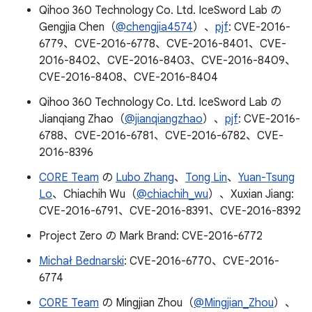
Qihoo 360 Technology Co. Ltd. IceSword Lab の
Gengjia Chen（
@chengjia4574
）、
pjf
: CVE-2016-
6779、CVE-2016-6778、CVE-2016-8401、CVE-
2016-8402、CVE-2016-8403、CVE-2016-8409、
CVE-2016-8408、CVE-2016-8404
Qihoo 360 Technology Co. Ltd. IceSword Lab の
Jianqiang Zhao（
@jianqiangzhao
）、
pjf
: CVE-2016-
6788、CVE-2016-6781、CVE-2016-6782、CVE-
2016-8396
C0RE Team
の
Lubo Zhang
、
Tong Lin
、
Yuan-Tsung
Lo
、Chiachih Wu（
@chiachih_wu
）、Xuxian Jiang:
CVE-2016-6791、CVE-2016-8391、CVE-2016-8392
Project Zero の Mark Brand: CVE-2016-6772
Michał Bednarski
: CVE-2016-6770、CVE-2016-
6774
C0RE Team
の Mingjian Zhou（
@Mingjian_Zhou
）、