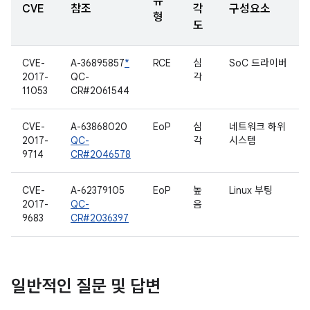
유
CVE
참조
각
구성요소
형
도
CVE-
A-36895857
*
RCE
심
SoC 드라이버
2017-
QC-
각
11053
CR#2061544
CVE-
A-63868020
EoP
심
네트워크 하위
2017-
QC-
각
시스템
9714
CR#2046578
CVE-
A-62379105
EoP
높
Linux 부팅
2017-
QC-
음
9683
CR#2036397
일반적인 질문 및 답변