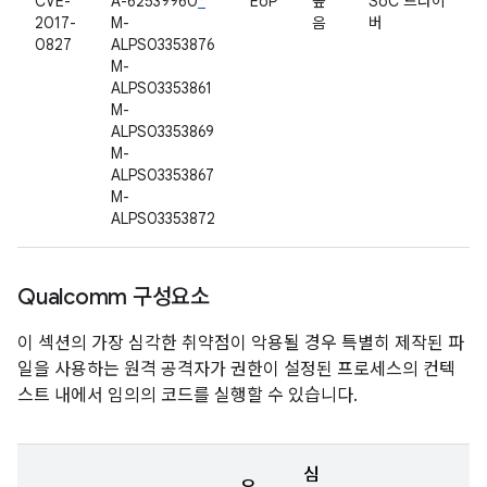
CVE-
A-62539960
*
EoP
높
SoC 드라이
2017-
M-
음
버
0827
ALPS03353876
M-
ALPS03353861
M-
ALPS03353869
M-
ALPS03353867
M-
ALPS03353872
Qualcomm 구성요소
이 섹션의 가장 심각한 취약점이 악용될 경우 특별히 제작된 파
일을 사용하는 원격 공격자가 권한이 설정된 프로세스의 컨텍
스트 내에서 임의의 코드를 실행할 수 있습니다.
심