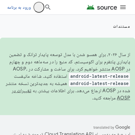
ورود به برنامه
مستندات
از سال ۲۰۲۶، برای همسو شدن با مدل توسعه پایدار ترانک و تضمین
پایداری پلتفرم برای اکوسیستم، کد منبع را در سه‌ماهه دوم و چهارم
در AOSP منتشر خواهیم کرد. برای ساخت و مشارکت در AOSP،
android-latest-release
استفاده کنید. شاخه مانیفست
android-latest-release
همیشه به جدیدترین نسخه منتشر
شده در AOSP ارجاع می‌دهد. برای اطلاعات بیشتر، به
تغییرات در
AOSP
مراجعه کنید.
این صفحه به‌وسیله
ترجمه شده است.