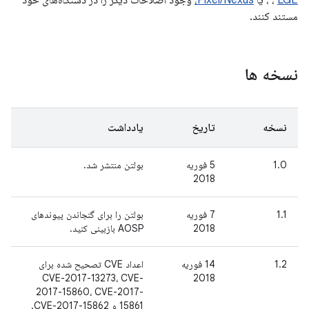
LGE
،
، یا
Pixel/Nexus،
وجود اصلاحات دیگر را در دستگاه‌های خود
مستند کنند.
نسخه ها
نسخه
تاریخ
یادداشت
1.0
5 فوریه
بولتن منتشر شد.
2018
1.1
7 فوریه
بولتن را برای گنجاندن پیوندهای
2018
AOSP بازبینی کنید.
1.2
14 فوریه
اعداد CVE تصحیح شده برای
CVE-2017-13273، CVE-
2018
2017-15860، CVE-2017-
15861 و CVE-2017-15862.