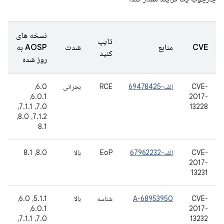
نسخه های
تایپ
CVE
منابع
شدت
AOSP به
کنید
روز شده
CVE-
الف-69478425
RCE
بحرانی
6.0،
6.0.1،
2017-
7.0، 7.1.1،
13228
7.1.2، 8.0،
8.1
CVE-
الف-67962232
EoP
بالا
8.0، 8.1
2017-
13231
CVE-
A-68953950
شناسه
بالا
5.1.1، 6.0،
6.0.1،
2017-
7.0، 7.1.1،
13232