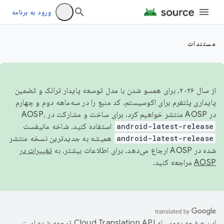
ورود به برنامه
مستندات
از سال ۲۰۲۶، برای همسو شدن با مدل توسعه پایدار ترانک و تضمین
پایداری پلتفرم برای اکوسیستم، کد منبع را در سه‌ماهه دوم و چهارم
در AOSP منتشر خواهیم کرد. برای ساخت و مشارکت در AOSP،
android-latest-release
استفاده کنید. شاخه مانیفست
android-latest-release
همیشه به جدیدترین نسخه منتشر
شده در AOSP ارجاع می‌دهد. برای اطلاعات بیشتر، به
تغییرات در
AOSP
مراجعه کنید.
این صفحه به‌وسیله
ترجمه شده است.