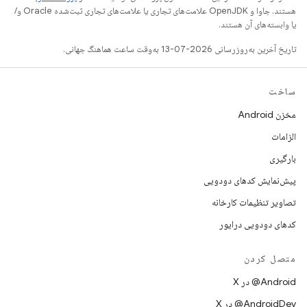
هستند. جاوا و OpenJDK علامت‌های تجاری یا علامت‌های تجاری ثبت‌شده Oracle و/
یا وابسته‌های آن هستند.
تاریخ آخرین به‌روزرسانی 2026-07-13 به‌وقت ساعت هماهنگ جهانی.
ساخت
مخزن Android
الزامات
بارگیری
پیش‌نمایش کدهای دودویی
تصاویر تنظیمات کارخانه
کدهای دودویی درایور
متصل کردن
‫‎@Android در X
‫‎@AndroidDev در X