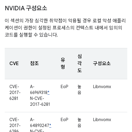
NVIDIA 구성요소
이 섹션의 가장 심각한 취약점이 악용될 경우 로컬 악성 애플리
케이션이 권한이 설정된 프로세스의 컨텍스트 내에서 임의의
코드를 실행할 수 있습니다.
심
유
CVE
참조
각
구성요소
형
도
CVE-
A-
EoP
높
Libnvomx
2017-
66969318
*
음
6281
N-CVE-
2017-6281
CVE-
A-
EoP
높
Libnvomx
2017-
64893247
*
음
6286
N-CVE-