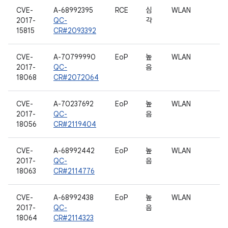
CVE-
A-68992395
RCE
심
WLAN
2017-
QC-
각
15815
CR#2093392
CVE-
A-70799990
EoP
높
WLAN
2017-
QC-
음
18068
CR#2072064
CVE-
A-70237692
EoP
높
WLAN
2017-
QC-
음
18056
CR#2119404
CVE-
A-68992442
EoP
높
WLAN
2017-
QC-
음
18063
CR#2114776
CVE-
A-68992438
EoP
높
WLAN
2017-
QC-
음
18064
CR#2114323