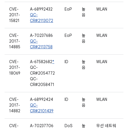
CVE-
A-68992432
EoP
높
WLAN
2017-
QC-
음
15821
CR#2113072
CVE-
A-70237686
EoP
높
WLAN
2017-
QC-
음
14885
CR#2113758
CVE-
A-67582682
*
ID
높
WLAN
2017-
QC-
음
18069
CR#2054772
QC-
CR#2058471
CVE-
A-68992424
ID
높
WLAN
2017-
QC-
음
14882
CR#2101439
CVE-
A-70237706
DoS
높
무선 네트워