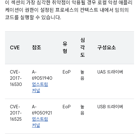
이 섹션의 가장 심각한 취약점이 악용될 경우 로컬 악성 애플리
케이션이 권한이 설정된 프로세스의 컨텍스트 내에서 임의의
코드를 실행할 수 있습니다.
심
유
CVE
참조
각
구성요소
형
도
CVE-
A-
EoP
높
UAS 드라이버
2017-
69051940
음
16530
업스트림
커널
CVE-
A-
EoP
높
USB 드라이버
2017-
69050921
음
16525
업스트림
커널