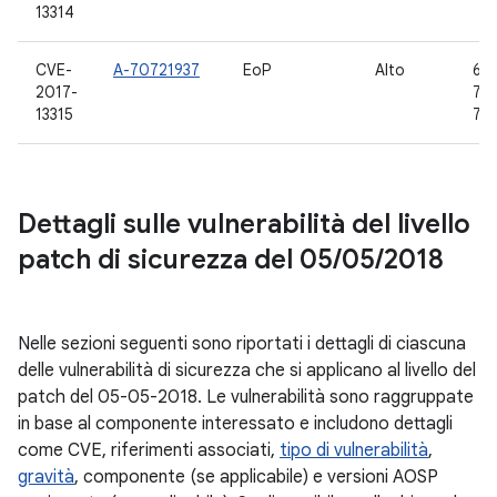
13314
CVE-
A-70721937
EoP
Alto
6.0
2017-
7.0,
13315
7.1.
Dettagli sulle vulnerabilità del livello
patch di sicurezza del 05
/
05
/
2018
Nelle sezioni seguenti sono riportati i dettagli di ciascuna
delle vulnerabilità di sicurezza che si applicano al livello del
patch del 05-05-2018. Le vulnerabilità sono raggruppate
in base al componente interessato e includono dettagli
come CVE, riferimenti associati,
tipo di vulnerabilità
,
gravità
, componente (se applicabile) e versioni AOSP