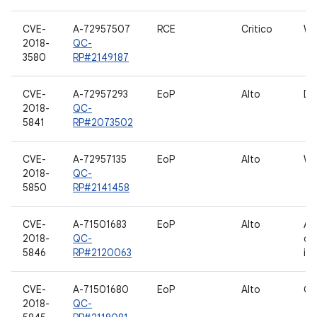
CVE-
A-72957507
RCE
Critico
WL
2018-
QC-
3580
RP#2149187
CVE-
A-72957293
EoP
Alto
D
2018-
QC-
5841
RP#2073502
CVE-
A-72957135
EoP
Alto
WL
2018-
QC-
5850
RP#2141458
CVE-
A-71501683
EoP
Alto
Ac
2018-
QC-
dei
5846
RP#2120063
in
CVE-
A-71501680
EoP
Alto
GP
2018-
QC-