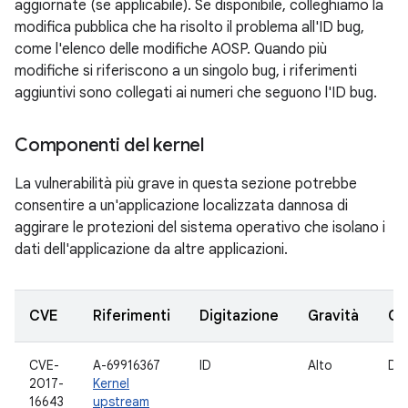
aggiornate (se applicabile). Se disponibile, colleghiamo la
modifica pubblica che ha risolto il problema all'ID bug,
come l'elenco delle modifiche AOSP. Quando più
modifiche si riferiscono a un singolo bug, i riferimenti
aggiuntivi sono collegati ai numeri che seguono l'ID bug.
Componenti del kernel
La vulnerabilità più grave in questa sezione potrebbe
consentire a un'applicazione localizzata dannosa di
aggirare le protezioni del sistema operativo che isolano i
dati dell'applicazione da altre applicazioni.
CVE
Riferimenti
Digitazione
Gravità
Co
CVE-
A-69916367
ID
Alto
Dri
2017-
Kernel
16643
upstream