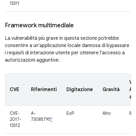
13311
Framework multimediale
La vulnerabilità più grave in questa sezione potrebbe
consentire a un'applicazione locale dannosa di bypassare
i requisiti di interazione utente per ottenere l'accesso a
autorizzazioni aggiuntive.
Ve
CVE
Riferimenti
Digitazione
Gravità
AO
ag
CVE-
A-
EoP
Alto
8.0
2017-
73085795
*
13312