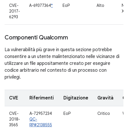
CVE-
A-69377364
*
EoP
Alto
NVI
2017-
X1 
6293
Componenti Qualcomm
La vulnerabilità più grave in questa sezione potrebbe
consentire a un utente malintenzionato nelle vicinanze di
utilizzare un file appositamente creato per eseguire
codice arbitrario nel contesto di un processo con
privilegi.
CVE
Riferimenti
Digitazione
Gravità
C
CVE-
A-72957234
EoP
Critico
WL
2018-
QC-
3565
RP#2138555