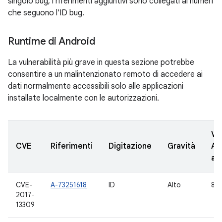
singolo bug, i riferimenti aggiuntivi sono collegati ai numeri
che seguono l'ID bug.
Runtime di Android
La vulnerabilità più grave in questa sezione potrebbe
consentire a un malintenzionato remoto di accedere ai
dati normalmente accessibili solo alle applicazioni
installate localmente con le autorizzazioni.
Ve
CVE
Riferimenti
Digitazione
Gravità
AO
ag
CVE-
A-73251618
ID
Alto
8.1
2017-
13309