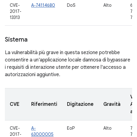
CVE-
A-74114680
DoS
Alto
6.0
2017-
7.0,
13313
7.1.
Sistema
La vulnerabilità più grave in questa sezione potrebbe
consentire a un'applicazione locale dannosa di bypassare
i requisiti di interazione utente per ottenere l'accesso a
autorizzazioni aggiuntive.
Ve
CVE
Riferimenti
Digitazione
Gravità
AO
ag
CVE-
A-
EoP
Alto
7.0,
2017-
63000005
7.1.