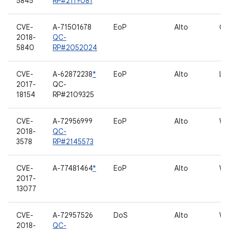
5845
RP#2119081
CVE-
A-71501678
EoP
Alto
GP
2018-
QC-
5840
RP#2052024
CVE-
A-62872238
*
EoP
Alto
Li
2017-
QC-
18154
RP#2109325
CVE-
A-72956999
EoP
Alto
WL
2018-
QC-
3578
RP#2145573
CVE-
A-77481464
*
EoP
Alto
WL
2017-
13077
CVE-
A-72957526
DoS
Alto
WL
2018-
QC-