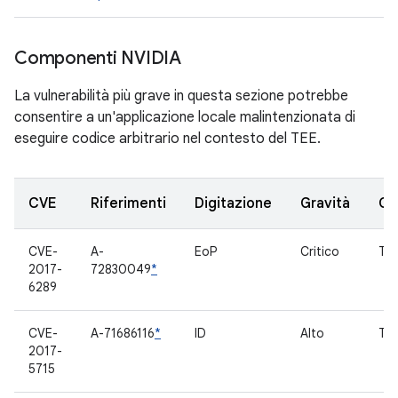
Componenti NVIDIA
La vulnerabilità più grave in questa sezione potrebbe
consentire a un'applicazione locale malintenzionata di
eseguire codice arbitrario nel contesto del TEE.
CVE
Riferimenti
Digitazione
Gravità
Co
CVE-
A-
EoP
Critico
TE
2017-
72830049
*
6289
CVE-
A-71686116
*
ID
Alto
TL
2017-
5715