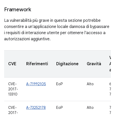
Framework
La vulnerabilità più grave in questa sezione potrebbe
consentire a un'applicazione locale dannosa di bypassare
i requisiti di interazione utente per ottenere l'accesso a
autorizzazioni aggiuntive.
Ve
CVE
Riferimenti
Digitazione
Gravità
AO
ag
CVE-
A-71992105
EoP
Alto
6.0
2017-
7.0,
13310
7.1.
CVE-
A-73252178
EoP
Alto
7.0,
2017-
7.1.