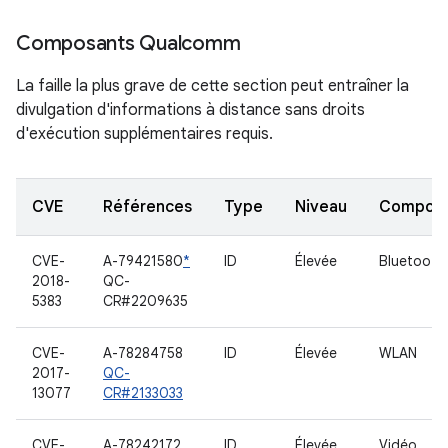
Composants Qualcomm
La faille la plus grave de cette section peut entraîner la
divulgation d'informations à distance sans droits
d'exécution supplémentaires requis.
CVE
Références
Type
Niveau
Compon
CVE-
A-79421580
*
ID
Élevée
Bluetooth
2018-
QC-
5383
CR#2209635
CVE-
A-78284758
ID
Élevée
WLAN
2017-
QC-
13077
CR#2133033
CVE-
A-78242172
ID
Élevée
Vidéo