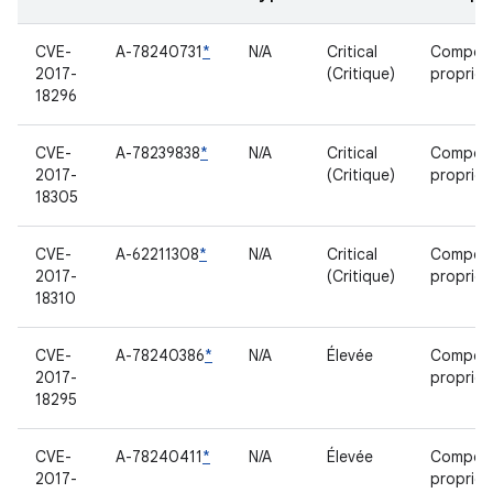
CVE-
A-78240731
*
N/A
Critical
Compos
2017-
(Critique)
propriét
18296
CVE-
A-78239838
*
N/A
Critical
Compos
2017-
(Critique)
propriét
18305
CVE-
A-62211308
*
N/A
Critical
Compos
2017-
(Critique)
propriét
18310
CVE-
A-78240386
*
N/A
Élevée
Compos
2017-
propriét
18295
CVE-
A-78240411
*
N/A
Élevée
Compos
2017-
propriét