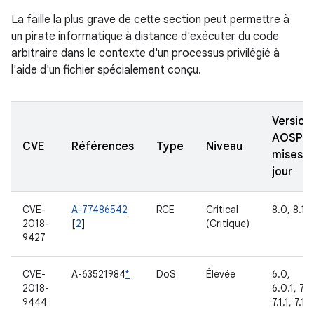
La faille la plus grave de cette section peut permettre à
un pirate informatique à distance d'exécuter du code
arbitraire dans le contexte d'un processus privilégié à
l'aide d'un fichier spécialement conçu.
Version
AOSP
CVE
Références
Type
Niveau
mises à
jour
CVE-
A-77486542
RCE
Critical
8.0, 8.1
2018-
[
2
]
(Critique)
9427
CVE-
A-63521984
*
DoS
Élevée
6.0,
2018-
6.0.1, 7.0
9444
7.1.1, 7.1.2