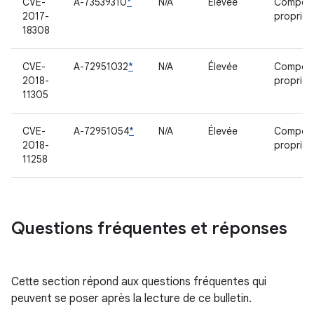
CVE-
A-73539310
*
N/A
Élevée
Compos
2017-
propriét
18308
CVE-
A-72951032
*
N/A
Élevée
Compos
2018-
propriét
11305
CVE-
A-72951054
*
N/A
Élevée
Compos
2018-
propriét
11258
Questions fréquentes et réponses
Cette section répond aux questions fréquentes qui
peuvent se poser après la lecture de ce bulletin.