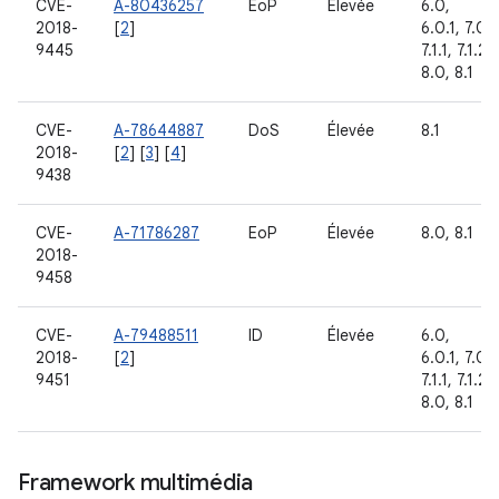
CVE-
A-80436257
EoP
Élevée
6.0,
2018-
[
2
]
6.0.1, 7.0,
9445
7.1.1, 7.1.2,
8.0, 8.1
CVE-
A-78644887
DoS
Élevée
8.1
2018-
[
2
] [
3
] [
4
]
9438
CVE-
A-71786287
EoP
Élevée
8.0, 8.1
2018-
9458
CVE-
A-79488511
ID
Élevée
6.0,
2018-
[
2
]
6.0.1, 7.0,
9451
7.1.1, 7.1.2,
8.0, 8.1
Framework multimédia