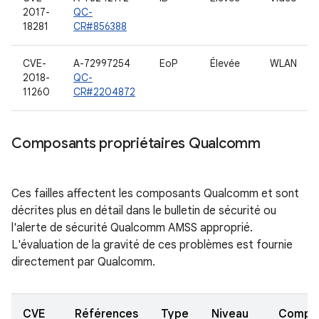
2017-
QC-
18281
CR#856388
CVE-
A-72997254
EoP
Élevée
WLAN
2018-
QC-
11260
CR#2204872
Composants propriétaires Qualcomm
Ces failles affectent les composants Qualcomm et sont
décrites plus en détail dans le bulletin de sécurité ou
l'alerte de sécurité Qualcomm AMSS approprié.
L'évaluation de la gravité de ces problèmes est fournie
directement par Qualcomm.
CVE
Références
Type
Niveau
Compo