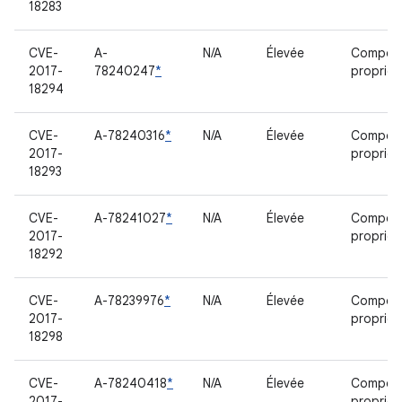
18283
CVE-
A-
N/A
Élevée
Compos
2017-
78240247
*
propriét
18294
CVE-
A-78240316
*
N/A
Élevée
Compos
2017-
propriét
18293
CVE-
A-78241027
*
N/A
Élevée
Compos
2017-
propriét
18292
CVE-
A-78239976
*
N/A
Élevée
Compos
2017-
propriét
18298
CVE-
A-78240418
*
N/A
Élevée
Compos
2017-
propriét