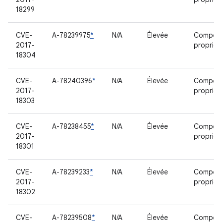
18299
CVE-
A-78239975
*
N/A
Élevée
Compos
2017-
propriét
18304
CVE-
A-78240396
*
N/A
Élevée
Compos
2017-
propriét
18303
CVE-
A-78238455
*
N/A
Élevée
Compos
2017-
propriét
18301
CVE-
A-78239233
*
N/A
Élevée
Compos
2017-
propriét
18302
CVE-
A-78239508
*
N/A
Élevée
Compos