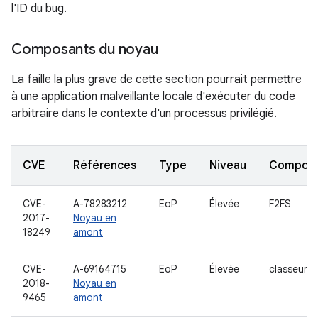
l'ID du bug.
Composants du noyau
La faille la plus grave de cette section pourrait permettre
à une application malveillante locale d'exécuter du code
arbitraire dans le contexte d'un processus privilégié.
CVE
Références
Type
Niveau
Compon
CVE-
A-78283212
EoP
Élevée
F2FS
2017-
Noyau en
18249
amont
CVE-
A-69164715
EoP
Élevée
classeur
2018-
Noyau en
9465
amont