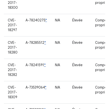
2017-
propriét
18300
CVE-
A-78240275
*
N/A
Élevée
Compos
2017-
propriét
18297
CVE-
A-78285512
*
N/A
Élevée
Compos
2017-
propriét
18280
CVE-
A-78241591
*
N/A
Élevée
Compos
2017-
propriét
18282
CVE-
A-73539064
*
N/A
Élevée
Compos
2017-
propriét
18309