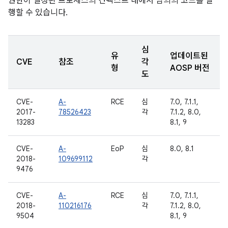
권한이 설정된 프로세스의 컨텍스트 내에서 임의의 코드를 실
행할 수 있습니다.
심
유
업데이트된
CVE
참조
각
형
AOSP 버전
도
CVE-
A-
RCE
심
7.0, 7.1.1,
2017-
78526423
각
7.1.2, 8.0,
13283
8.1, 9
CVE-
A-
EoP
심
8.0, 8.1
2018-
109699112
각
9476
CVE-
A-
RCE
심
7.0, 7.1.1,
2018-
110216176
각
7.1.2, 8.0,
9504
8.1, 9