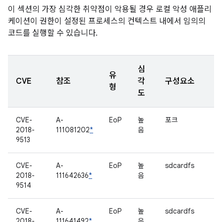
이 섹션의 가장 심각한 취약점이 악용될 경우 로컬 악성 애플리
케이션이 권한이 설정된 프로세스의 컨텍스트 내에서 임의의
코드를 실행할 수 있습니다.
심
유
CVE
참조
각
구성요소
형
도
CVE-
A-
EoP
높
포크
2018-
111081202
*
음
9513
CVE-
A-
EoP
높
sdcardfs
2018-
111642636
*
음
9514
CVE-
A-
EoP
높
sdcardfs
2018-
111641492
*
음