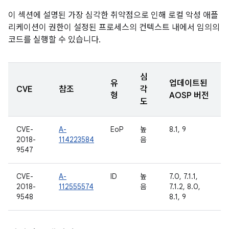
이 섹션에 설명된 가장 심각한 취약점으로 인해 로컬 악성 애플
리케이션이 권한이 설정된 프로세스의 컨텍스트 내에서 임의의
코드를 실행할 수 있습니다.
심
유
업데이트된
CVE
참조
각
형
AOSP 버전
도
CVE-
A-
EoP
높
8.1, 9
2018-
114223584
음
9547
CVE-
A-
ID
높
7.0, 7.1.1,
2018-
112555574
음
7.1.2, 8.0,
9548
8.1, 9