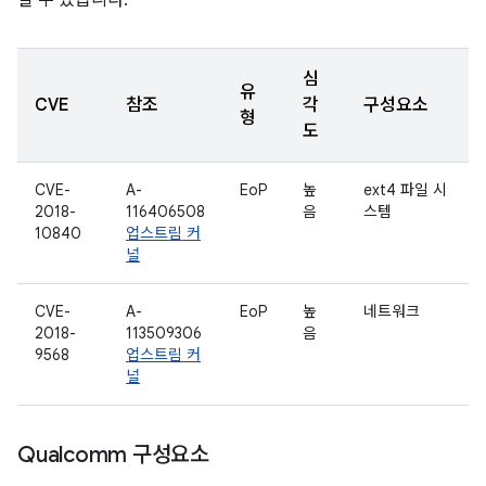
할 수 있습니다.
심
유
CVE
참조
각
구성요소
형
도
CVE-
A-
EoP
높
ext4 파일 시
2018-
116406508
음
스템
10840
업스트림 커
널
CVE-
A-
EoP
높
네트워크
2018-
113509306
음
9568
업스트림 커
널
Qualcomm 구성요소