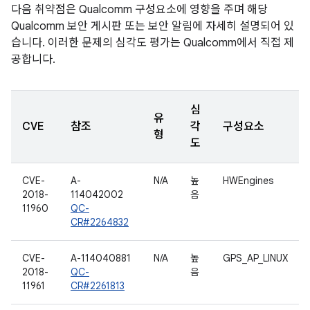
다음 취약점은 Qualcomm 구성요소에 영향을 주며 해당
Qualcomm 보안 게시판 또는 보안 알림에 자세히 설명되어 있
습니다. 이러한 문제의 심각도 평가는 Qualcomm에서 직접 제
공합니다.
심
유
CVE
참조
각
구성요소
형
도
CVE-
A-
N/A
높
HWEngines
2018-
114042002
음
11960
QC-
CR#2264832
CVE-
A-114040881
N/A
높
GPS_AP_LINUX
2018-
QC-
음
11961
CR#2261813