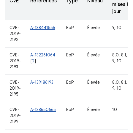
CVE
Références
Type
Niveau
mises à
jour
CVE-
A-138441555
EoP
Élevée
9, 10
2019-
2192
CVE-
A-132261064
EoP
Élevée
8.0, 8.1,
2019-
[
2
]
9, 10
2193
CVE-
A-139186193
EoP
Élevée
8.0, 8.1,
2019-
9, 10
2195
CVE-
A-138650665
EoP
Élevée
10
2019-
2199