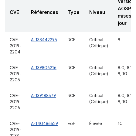
Version
AOSP
CVE
Références
Type
Niveau
mises à
jour
CVE-
A-138442295
RCE
Critical
9
2019-
(Critique)
2204
CVE-
A-139806216
RCE
Critical
8.0, 8.1,
2019-
(Critique)
9, 10
2205
CVE-
A-139188579
RCE
Critical
8.0, 8.1,
2019-
(Critique)
9, 10
2206
CVE-
A-140486529
EoP
Élevée
10
2019-
2233