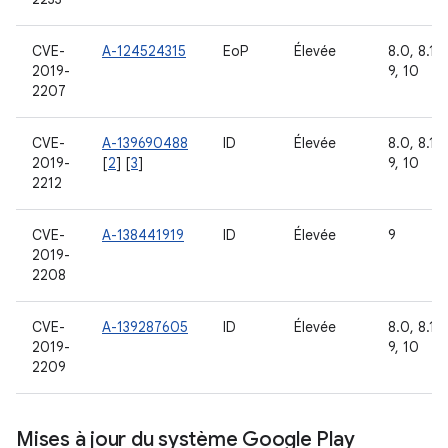
CVE-
A-124524315
EoP
Élevée
8.0, 8.1,
2019-
9, 10
2207
CVE-
A-139690488
ID
Élevée
8.0, 8.1,
2019-
[
2
] [
3
]
9, 10
2212
CVE-
A-138441919
ID
Élevée
9
2019-
2208
CVE-
A-139287605
ID
Élevée
8.0, 8.1,
2019-
9, 10
2209
Mises à jour du système Google Play