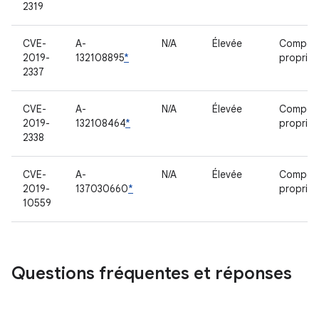
2319
CVE-
A-
N/A
Élevée
Compos
2019-
132108895
*
propriét
2337
CVE-
A-
N/A
Élevée
Compos
2019-
132108464
*
propriét
2338
CVE-
A-
N/A
Élevée
Compos
2019-
137030660
*
propriét
10559
Questions fréquentes et réponses