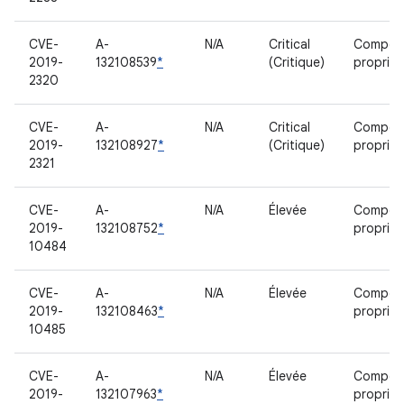
CVE-
A-
N/A
Critical
Compos
2019-
132108539
*
(Critique)
propriét
2320
CVE-
A-
N/A
Critical
Compos
2019-
132108927
*
(Critique)
propriét
2321
CVE-
A-
N/A
Élevée
Compos
2019-
132108752
*
propriét
10484
CVE-
A-
N/A
Élevée
Compos
2019-
132108463
*
propriét
10485
CVE-
A-
N/A
Élevée
Compos
2019-
132107963
*
propriét