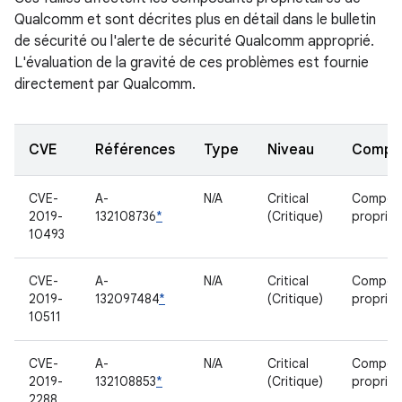
Qualcomm et sont décrites plus en détail dans le bulletin
de sécurité ou l'alerte de sécurité Qualcomm approprié.
L'évaluation de la gravité de ces problèmes est fournie
directement par Qualcomm.
CVE
Références
Type
Niveau
Compo
CVE-
A-
N/A
Critical
Compos
2019-
132108736
*
(Critique)
propriét
10493
CVE-
A-
N/A
Critical
Compos
2019-
132097484
*
(Critique)
propriét
10511
CVE-
A-
N/A
Critical
Compos
2019-
132108853
*
(Critique)
propriét
2288