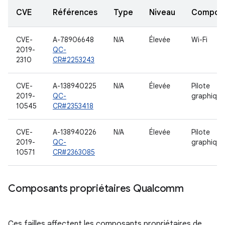
CVE
Références
Type
Niveau
Compon
CVE-
A-78906648
N/A
Élevée
Wi-Fi
2019-
QC-
2310
CR#2253243
CVE-
A-138940225
N/A
Élevée
Pilote
2019-
QC-
graphique
10545
CR#2353418
CVE-
A-138940226
N/A
Élevée
Pilote
2019-
QC-
graphique
10571
CR#2363085
Composants propriétaires Qualcomm
Ces failles affectent les composants propriétaires de