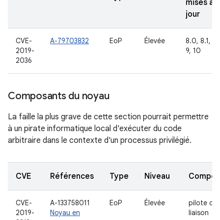
mises à
jour
CVE-
A-79703832
EoP
Élevée
8.0, 8.1,
2019-
9, 10
2036
Composants du noyau
La faille la plus grave de cette section pourrait permettre
à un pirate informatique local d'exécuter du code
arbitraire dans le contexte d'un processus privilégié.
CVE
Références
Type
Niveau
Compon
CVE-
A-133758011
EoP
Élevée
pilote de
2019-
Noyau en
liaison