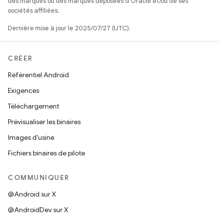
des marques ou des marques déposées d'Oracle et/ou de ses
sociétés affiliées.
Dernière mise à jour le 2025/07/27 (UTC).
CRÉER
Référentiel Android
Exigences
Téléchargement
Prévisualiser les binaires
Images d'usine
Fichiers binaires de pilote
COMMUNIQUER
@Android sur X
@AndroidDev sur X