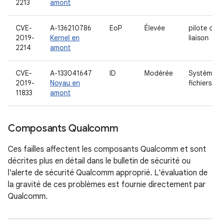
2213
amont
CVE-
A-136210786
EoP
Élevée
pilote de
2019-
Kernel en
liaison
2214
amont
CVE-
A-133041647
ID
Modérée
Système 
2019-
Noyau en
fichiers e
11833
amont
Composants Qualcomm
Ces failles affectent les composants Qualcomm et sont
décrites plus en détail dans le bulletin de sécurité ou
l'alerte de sécurité Qualcomm approprié. L'évaluation de
la gravité de ces problèmes est fournie directement par
Qualcomm.