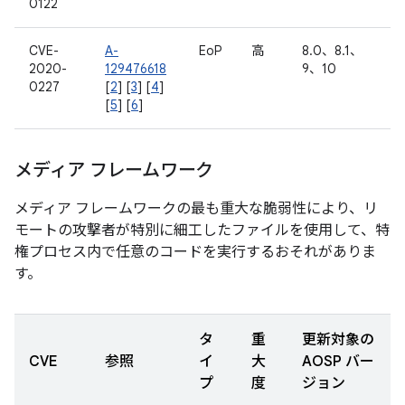
0122
CVE-
A-
EoP
高
8.0、8.1、
2020-
129476618
9、10
0227
[
2
] [
3
] [
4
]
[
5
] [
6
]
メディア フレームワーク
メディア フレームワークの最も重大な脆弱性により、リ
モートの攻撃者が特別に細工したファイルを使用して、特
権プロセス内で任意のコードを実行するおそれがありま
す。
タ
重
更新対象の
CVE
参照
イ
大
AOSP バー
プ
度
ジョン