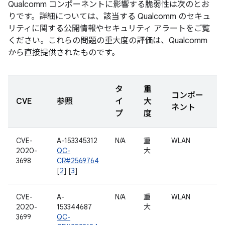
Qualcomm コンポーネントに影響する脆弱性は次のとお
りです。詳細については、該当する Qualcomm のセキュ
リティに関する公開情報やセキュリティ アラートをご覧
ください。これらの問題の重大度の評価は、Qualcomm
から直接提供されたものです。
タ
重
コンポー
CVE
参照
イ
大
ネント
プ
度
CVE-
A-153345312
N/A
重
WLAN
2020-
QC-
大
3698
CR#2569764
[
2
] [
3
]
CVE-
A-
N/A
重
WLAN
2020-
153344687
大
3699
QC-