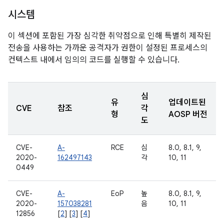
시스템
이 섹션에 포함된 가장 심각한 취약점으로 인해 특별히 제작된
전송을 사용하는 가까운 공격자가 권한이 설정된 프로세스의
컨텍스트 내에서 임의의 코드를 실행할 수 있습니다.
심
유
업데이트된
CVE
참조
각
형
AOSP 버전
도
CVE-
A-
RCE
심
8.0, 8.1, 9,
2020-
162497143
각
10, 11
0449
CVE-
A-
EoP
높
8.0, 8.1, 9,
2020-
157038281
음
10, 11
12856
[
2
] [
3
] [
4
]