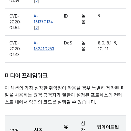
0439
[
2
]
CVE-
A-
ID
높
9
2020-
161370134
음
0454
[
2
]
CVE-
A-
DoS
높
8.0, 8.1, 9,
2020-
152410253
음
10, 11
0443
미디어 프레임워크
이 섹션의 가장 심각한 취약점이 악용될 경우 특별히 제작된 파
일을 사용하는 원격 공격자가 권한이 설정된 프로세스의 컨텍
스트 내에서 임의의 코드를 실행할 수 있습니다.
심
유
업데이트된
CVE
참조
각