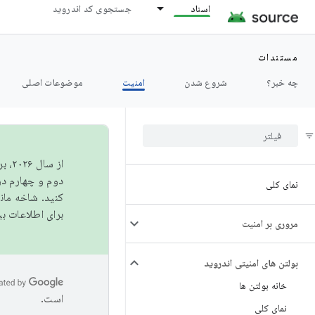
اسناد
جستجوی کد اندروید
مستندات
چه خبر؟
شروع شدن
امنیت
موضوعات اصلی
از 
دوم و چهارم در AOSP منتشر خواهیم کرد. برای ساخت و مشارکت در 
نمای کلی
کنید. شاخه ما
برای اطلاعات ب
مروری بر امنیت
بولتن های امنیتی اندروید
خانه بولتن ها
است.
نمای کلی