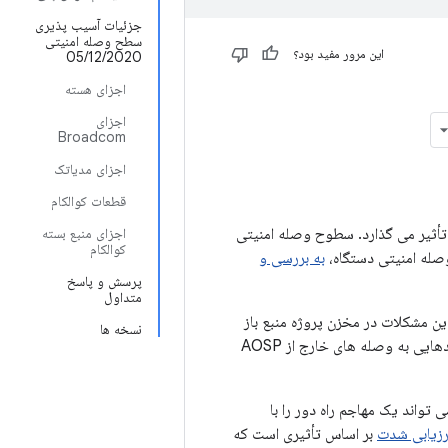
جزئیات آسیب پذیری
سطح وصله امنیتی
این مرور مفید بود؟
05/12/2020
اجزای هسته
اجزای
Broadcom
اجزای مدیاتک
قطعات کوالکام
 تأثیر می گذارد. سطوح وصله امنیتی
اجزای منبع بسته
کوالکام
به بررسی و
پرسش و پاسخ
متداول
ای این مشکلات در مخزن پروژه منبع باز
نسخه ها
Android (AOSP) منتشر شده و از این بولتن پیوند داده شده است. این بولتن همچنین شامل پیوندهایی به وصله های خارج از AOSP
پذیری امنیتی حیاتی در مؤلفه Media Framework است که می تواند یک مهاجم راه دور را با
رزیابی شدت
بر اساس تأثیری است که