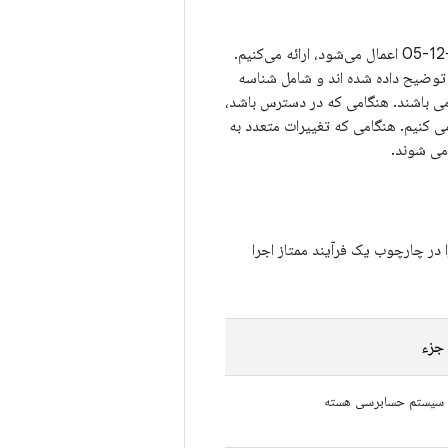
در بخش‌های زیر، جزئیات مربوط به هر یک از آسیب‌پذیری‌های امنیتی را که در سطح وصله 2020-12-05 اعمال می‌شود، ارائه می‌کنیم.
یر توضیح داده شده اند و شامل شناسه
A (در صورت لزوم) می باشند. هنگامی که در دسترس باشد،
 تغییرات AOSP، به شناسه اشکال مرتبط می کنیم. هنگامی که تغییرات متعدد به
می شوند.
در چارچوب یک فرآیند ممتاز اجرا
جزء
سیستم حسابرسی هسته