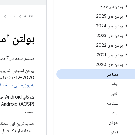
بولتن‌های ۲۰۲۶
بولتن های 2025
AOSP
اسناد
ا
بولتن های 2024
بولتن امن
بولتن های 2023
بولتن های 2022
بولتن های 2021
منتشر شده در 7 دسامبر 2020 | به روز شده در 10 دسامبر 2020
بولتن های 2020
بولتن امنیتی اندرو
دسامبر
2020-12-05 یا جدیدتر همه این مشکلات را برطرف می کند. برای آشنایی با نحوه بررسی سطح وصله امنیتی دستگاه،
نوامبر
به‌روزرسانی نسخه Android خود
اکتبر
شرکا
سپتامبر
است.
اوت
جولای
استفاده از یک فایل
ژوئن