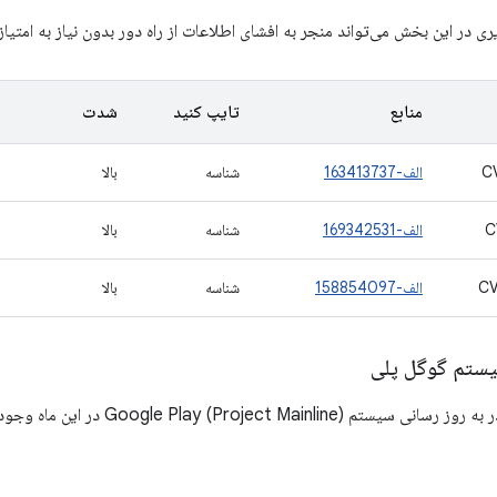
 در این بخش می‌تواند منجر به افشای اطلاعات از راه دور بدون نیاز به امتیا
منابع
تایپ کنید
شدت
C
الف-163413737
شناسه
بالا
C
الف-169342531
شناسه
بالا
CV
الف-158854097
شناسه
بالا
یستم گوگل پلی
Google Play (Project Main) در این ماه وجود ندارد.