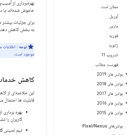
بهره‌برداری از آسیب
ممکن است
خاموش شده‌اند یا د
آوریل
برای جزئیات بیشتر 
مارس
به بخش کاهش دهنده های Android و le Play Protect
فوریه
ژانویه
توجه
: اطلاعات مربوط به آخری
موجود است.
اندروید 11
فهرست مطالب
بولتن های 2019
کاهش خدمات 
بولتن های 2018
این خلاصه‌ای از کا
بولتن های 2017
قابلیت ها احتمال س
بولتن های 2016
بهره برداری 
بولتن های 2015
کاربران را ت
بولتن‌های Pixel
Nexus
/
تیم امنیتی Android به طور فعال از طریق