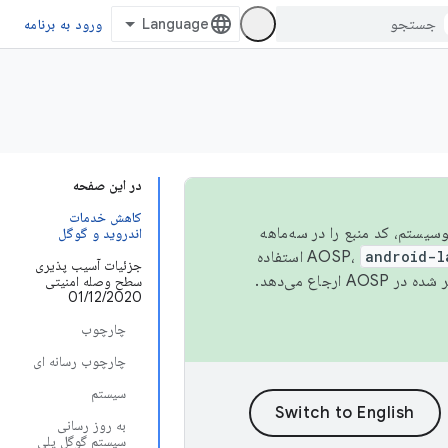
ورود به برنامه
در این صفحه
کاهش خدمات
 اکوسیستم، کد منبع را در سه‌ماهه
اندروید و گوگل
android-l
استفاده
جزئیات آسیب پذیری
همیشه به جدیدترین نسخه منتشر شده در AOSP ارجاع می‌دهد.
سطح وصله امنیتی
01/12/2020
چارچوب
چارچوب رسانه ای
سیستم
به روز رسانی
سیستم گوگل پلی