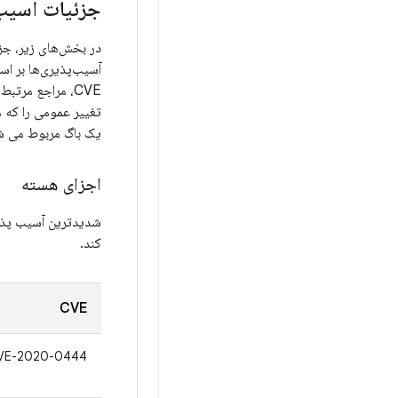
جزئیات آسیب 
آسیب‌پذیری‌ها بر اس
CVE، مراجع مرتبط،
یک باگ مربوط می شو
اجزای هسته
شدیدترین آسیب پذیر
کند.
CVE
VE-2020-0444