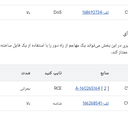
C
الف-168692734
DoS
بالا
ی
 در این بخش می‌تواند یک مهاجم از راه دور را با استفاده از یک فایل ساخته‌
متاز کند.
منابع
تایپ کنید
شدت
C
]
2
[
A-160265164
RCE
بحرانی
C
الف-166268541
شناسه
بالا