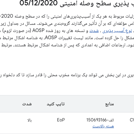
پذیری سطح وصله امنیتی 05
2020
/
12
/
اس مؤلفه‌ای که بر آن تأثیر می‌گذارند گروه‌بندی می‌شوند. مسائل در جداول ز
نوع آسیب پذیری
،
شدت
و نسخه های به روز شده OSP
تغییر عمومی را که مشکل را حل کرده است، مانند لیست
د، ارجاعات اضافی به اعدادی که پس از شناسه اشکال مرتبط هستند، مرتبط 
ی در این بخش می تواند یک برنامه مخرب محلی را قادر سازد تا کد دلخواه را 
منابع
تایپ کنید
شدت
C
الف-150693166
EoP
بالا
هسته بالادست