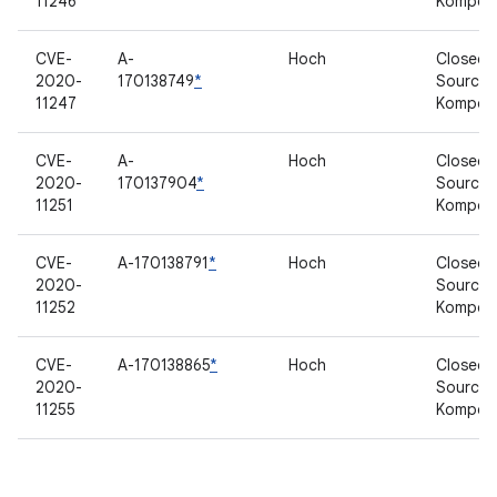
11246
Kompon
CVE-
A-
Hoch
Closed-
2020-
170138749
*
Source-
11247
Kompon
CVE-
A-
Hoch
Closed-
2020-
170137904
*
Source-
11251
Kompon
CVE-
A-170138791
*
Hoch
Closed-
2020-
Source-
11252
Kompon
CVE-
A-170138865
*
Hoch
Closed-
2020-
Source-
11255
Kompon