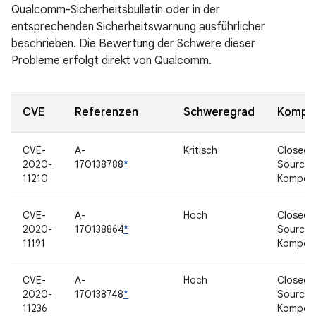
Qualcomm-Sicherheitsbulletin oder in der
entsprechenden Sicherheitswarnung ausführlicher
beschrieben. Die Bewertung der Schwere dieser
Probleme erfolgt direkt von Qualcomm.
CVE
Referenzen
Schweregrad
Kompo
CVE-
A-
Kritisch
Closed-
2020-
170138788
*
Source-
11210
Kompon
CVE-
A-
Hoch
Closed-
2020-
170138864
*
Source-
11191
Kompon
CVE-
A-
Hoch
Closed-
2020-
170138748
*
Source-
11236
Kompon