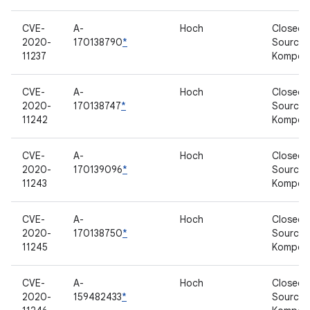
CVE-
A-
Hoch
Closed-
2020-
170138790
*
Source-
11237
Kompon
CVE-
A-
Hoch
Closed-
2020-
170138747
*
Source-
11242
Kompon
CVE-
A-
Hoch
Closed-
2020-
170139096
*
Source-
11243
Kompon
CVE-
A-
Hoch
Closed-
2020-
170138750
*
Source-
11245
Kompon
CVE-
A-
Hoch
Closed-
2020-
159482433
*
Source-