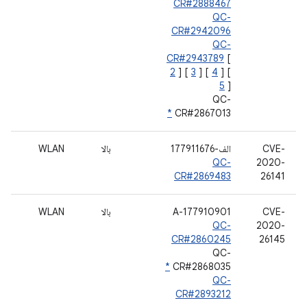
CR#2888467
QC-
CR#2942096
QC-
CR#2943789
[
2
] [
3
] [
4
] [
5
]
QC-
*
CR#2867013
CVE-
الف-177911676
بالا
WLAN
QC-
2020-
CR#2869483
26141
CVE-
A-177910901
بالا
WLAN
QC-
2020-
CR#2860245
26145
QC-
*
CR#2868035
QC-
CR#2893212