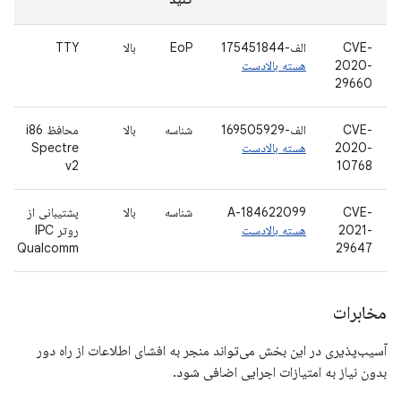
CVE-
الف-175451844
EoP
بالا
TTY
2020-
هسته بالادست
29660
CVE-
الف-169505929
شناسه
بالا
محافظ i86
2020-
هسته بالادست
Spectre
v2
10768
CVE-
A-184622099
شناسه
بالا
پشتیبانی از
2021-
هسته بالادست
روتر IPC
Qualcomm
29647
مخابرات
آسیب‌پذیری در این بخش می‌تواند منجر به افشای اطلاعات از راه دور
بدون نیاز به امتیازات اجرایی اضافی شود.