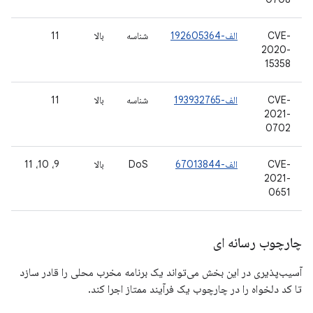
CVE-
الف-192605364
شناسه
بالا
11
2020-
15358
CVE-
الف-193932765
شناسه
بالا
11
2021-
0702
CVE-
الف-67013844
DoS
بالا
9، 10، 11
2021-
0651
چارچوب رسانه ای
آسیب‌پذیری در این بخش می‌تواند یک برنامه مخرب محلی را قادر سازد
تا کد دلخواه را در چارچوب یک فرآیند ممتاز اجرا کند.