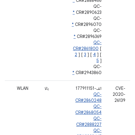
*
CR#2888466
QC-
*
CR#2890623
QC-
*
CR#2896070
QC-
*
CR#2896369
QC-
CR#2861800
[
2
] [
3
] [
4
] [
5
]
QC-
*
CR#2943860
CVE-
الف-177911151
بالا
WLAN
QC-
2020-
CR#2860248
26139
QC-
CR#2868054
QC-
CR#2888227
QC-