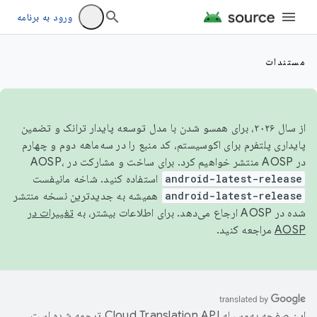
ورود به برنامه
مستندات
از سال ۲۰۲۶، برای همسو شدن با مدل توسعه پایدار ترانک و تضمین
پایداری پلتفرم برای اکوسیستم، کد منبع را در سه‌ماهه دوم و چهارم
در AOSP منتشر خواهیم کرد. برای ساخت و مشارکت در AOSP،
android-latest-release
استفاده کنید. شاخه مانیفست
android-latest-release
همیشه به جدیدترین نسخه منتشر
شده در AOSP ارجاع می‌دهد. برای اطلاعات بیشتر، به
تغییرات در
AOSP
مراجعه کنید.
این صفحه به‌وسیله
ترجمه شده است.