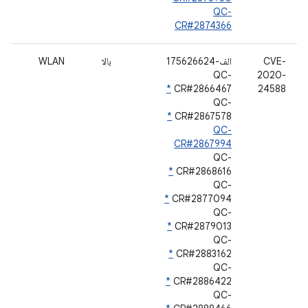
QC-
CR#2874366
CVE-
الف-175626624
بالا
WLAN
QC-
2020-
*
CR#2866467
24588
QC-
*
CR#2867578
QC-
CR#2867994
QC-
*
CR#2868616
QC-
*
CR#2877094
QC-
*
CR#2879013
QC-
*
CR#2883162
QC-
*
CR#2886422
QC-