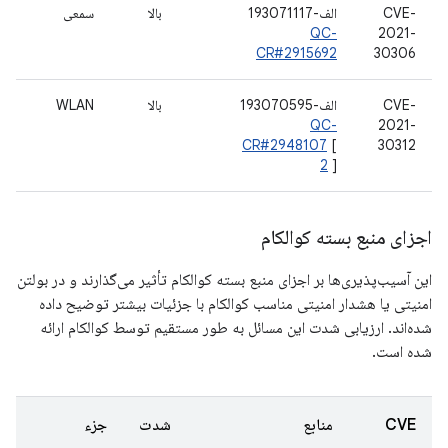
CVE-
الف-193071117
بالا
سمعی
QC-
2021-
CR#2915692
30306
CVE-
الف-193070595
بالا
WLAN
QC-
2021-
CR#2948107
[
30312
2
]
اجزای منبع بسته کوالکام
این آسیب‌پذیری‌ها بر اجزای منبع بسته کوالکام تأثیر می‌گذارند و در بولتن
امنیتی یا هشدار امنیتی مناسب کوالکام با جزئیات بیشتر توضیح داده
شده‌اند. ارزیابی شدت این مسائل به طور مستقیم توسط کوالکام ارائه
شده است.
CVE
منابع
شدت
جزء