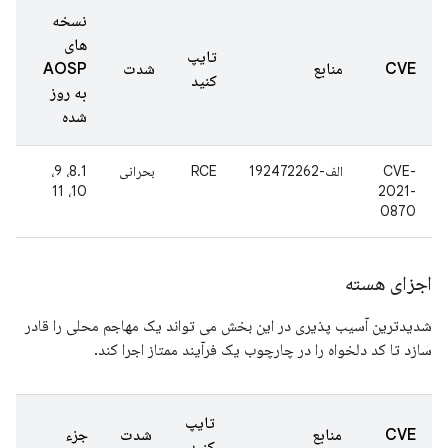
نسخه
های
تایپ
CVE
منابع
شدت
AOSP
کنید
به روز
شده
CVE-
الف-192472262
RCE
بحرانی
8.1، 9،
10، 11
2021-
0870
اجزای هسته
شدیدترین آسیب پذیری در این بخش می تواند یک مهاجم محلی را قادر
سازد تا کد دلخواه را در چارچوب یک فرآیند ممتاز اجرا کند.
تایپ
CVE
منابع
شدت
جزء
کنید