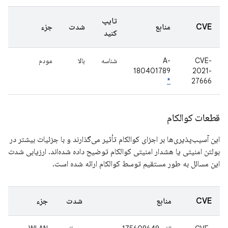
تایپ
CVE
منابع
شدت
جزء
کنید
CVE-
A-
شناسه
بالا
مودم
180401789
2021-
*
27666
قطعات کوالکام
این آسیب‌پذیری‌ها بر اجزای کوالکام تأثیر می‌گذارند و با جزئیات بیشتر در
بولتن امنیتی یا هشدار امنیتی کوالکام توضیح داده شده‌اند. ارزیابی شدت
این مسائل به طور مستقیم توسط کوالکام ارائه شده است.
CVE
منابع
شدت
جزء