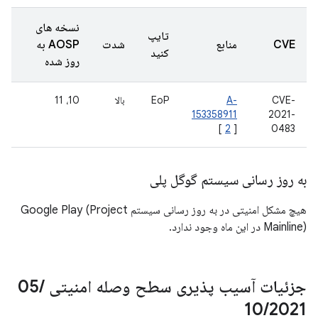
نسخه های
تایپ
CVE
منابع
شدت
AOSP به
کنید
روز شده
CVE-
A-
EoP
بالا
10، 11
153358911
2021-
[
2
]
0483
به روز رسانی سیستم گوگل پلی
هیچ مشکل امنیتی در به روز رسانی سیستم Google Play (Project
Mainline) در این ماه وجود ندارد.
جزئیات آسیب پذیری سطح وصله امنیتی 05
/
10
/
2021