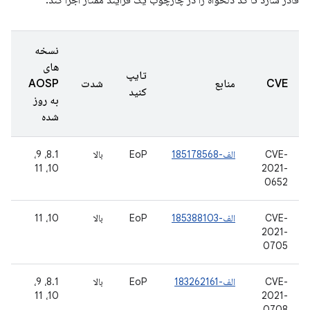
قادر سازد تا کد دلخواه را در چارچوب یک فرآیند ممتاز اجرا کند.
نسخه
های
تایپ
CVE
منابع
شدت
AOSP
کنید
به روز
شده
CVE-
الف-185178568
EoP
بالا
8.1، 9،
10، 11
2021-
0652
CVE-
الف-185388103
EoP
بالا
10، 11
2021-
0705
CVE-
الف-183262161
EoP
بالا
8.1، 9،
10، 11
2021-
0708