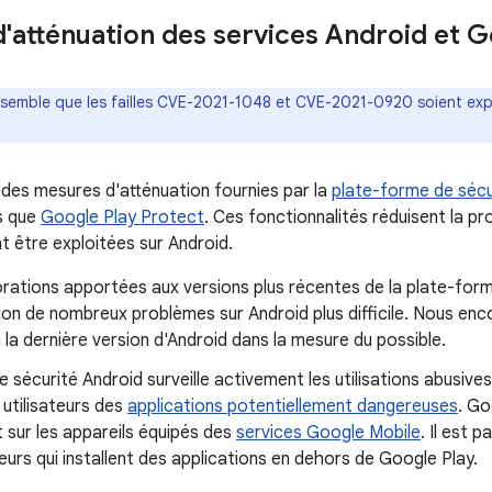
'atténuation des services Android et 
Il semble que les failles CVE-2021-1048 et CVE-2021-0920 soient expl
 des mesures d'atténuation fournies par la
plate-forme de sécu
es que
Google Play Protect
. Ces fonctionnalités réduisent la pro
t être exploitées sur Android.
orations apportées aux versions plus récentes de la plate-for
tion de nombreux problèmes sur Android plus difficile. Nous enc
 la dernière version d'Android dans la mesure du possible.
e sécurité Android surveille activement les utilisations abusive
s utilisateurs des
applications potentiellement dangereuses
. Go
 sur les appareils équipés des
services Google Mobile
. Il est 
ateurs qui installent des applications en dehors de Google Play.