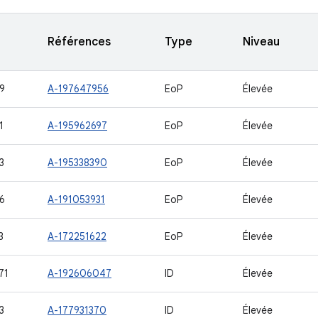
Références
Type
Niveau
9
A-197647956
EoP
Élevée
1
A-195962697
EoP
Élevée
3
A-195338390
EoP
Élevée
6
A-191053931
EoP
Élevée
3
A-172251622
EoP
Élevée
71
A-192606047
ID
Élevée
3
A-177931370
ID
Élevée