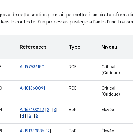
s grave de cette section pourrait permettre à un pirate informa
 dans le contexte d'un processus privilégié à l'aide d'une tran
Références
Type
Niveau
8
A-197536150
RCE
Critical
(Critique)
0
A-181660091
RCE
Critical
(Critique)
4
A-167403112
[
2
] [
3
]
EoP
Élevée
[
4
] [
5
] [
6
]
9
A-191382886
[
2
]
EoP
Élevée