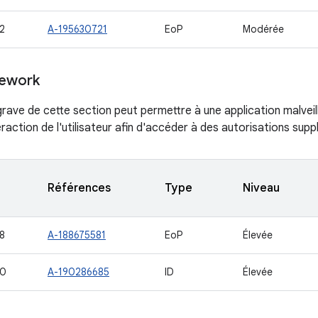
2
A-195630721
EoP
Modérée
ework
s grave de cette section peut permettre à une application malvei
raction de l'utilisateur afin d'accéder à des autorisations sup
Références
Type
Niveau
8
A-188675581
EoP
Élevée
50
A-190286685
ID
Élevée