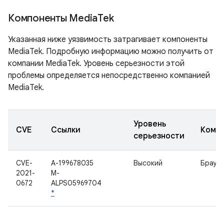
Компоненты Media
Tek
Указанная ниже уязвимость затрагивает компоненты
MediaTek. Подробную информацию можно получить от
компании MediaTek. Уровень серьезности этой
проблемы определяется непосредственно компанией
MediaTek.
Уровень
CVE
Ссылки
Комп
серьезности
CVE-
A-199678035
Высокий
Брауз
2021-
M-
0672
ALPS05969704
*