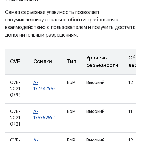
Самая серьезная уязвимость позволяет
злоумышленнику локально обойти требования к
взаимодействию с пользователем и получить доступ к
дополнительным разрешениям.
Уровень
Обно
CVE
Ссылки
Тип
серьезности
верс
CVE-
A-
EoP
Высокий
12
2021-
197647956
0799
CVE-
A-
EoP
Высокий
11
2021-
195962697
0921
CVE-
A-
EoP
Высокий
12