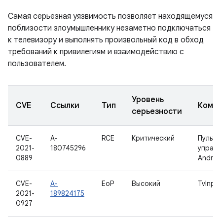
Самая серьезная уязвимость позволяет находящемуся
поблизости злоумышленнику незаметно подключаться
к телевизору и выполнять произвольный код в обход
требований к привилегиям и взаимодействию с
пользователем.
Уровень
CVE
Ссылки
Тип
Комп
серьезности
CVE-
A-
RCE
Критический
Пульт
2021-
180745296
управ
0889
Androi
CVE-
A-
EoP
Высокий
TvInpu
2021-
189824175
0927