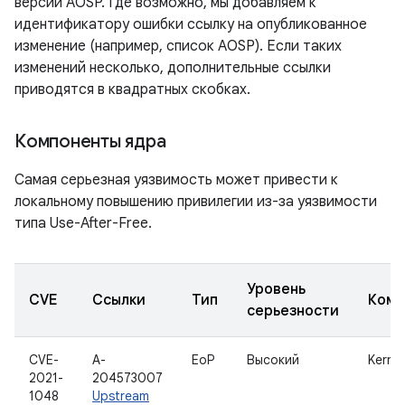
версии AOSP. Где возможно, мы добавляем к
идентификатору ошибки ссылку на опубликованное
изменение (например, список AOSP). Если таких
изменений несколько, дополнительные ссылки
приводятся в квадратных скобках.
Компоненты ядра
Самая серьезная уязвимость может привести к
локальному повышению привилегии из-за уязвимости
типа Use-After-Free.
Уровень
CVE
Ссылки
Тип
Комп
серьезности
CVE-
A-
EoP
Высокий
Kernel
2021-
204573007
1048
Upstream