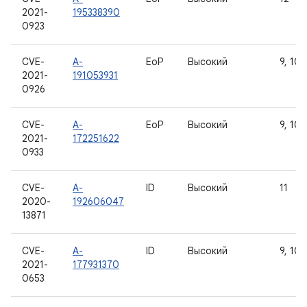
2021-
195338390
0923
CVE-
A-
EoP
Высокий
9, 10, 
2021-
191053931
0926
CVE-
A-
EoP
Высокий
9, 10, 
2021-
172251622
0933
CVE-
A-
ID
Высокий
11
2020-
192606047
13871
CVE-
A-
ID
Высокий
9, 10, 
2021-
177931370
0653