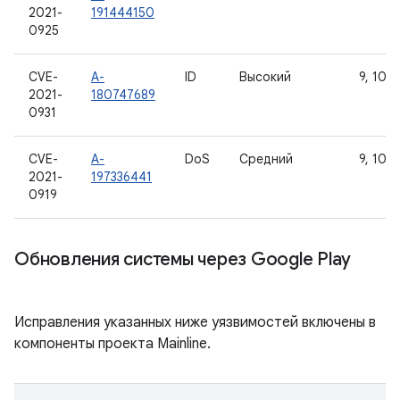
2021-
191444150
0925
CVE-
A-
ID
Высокий
9, 10, 1
2021-
180747689
0931
CVE-
A-
DoS
Средний
9, 10, 1
2021-
197336441
0919
Обновления системы через Google Play
Исправления указанных ниже уязвимостей включены в
компоненты проекта Mainline.