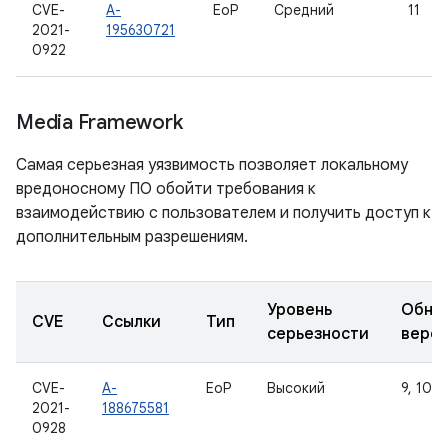
CVE-
A-
EoP
Средний
11
2021-
195630721
0922
Media Framework
Самая серьезная уязвимость позволяет локальному
вредоносному ПО обойти требования к
взаимодействию с пользователем и получить доступ к
дополнительным разрешениям.
Уровень
Обно
CVE
Ссылки
Тип
серьезности
верс
CVE-
A-
EoP
Высокий
9, 10, 1
2021-
188675581
0928