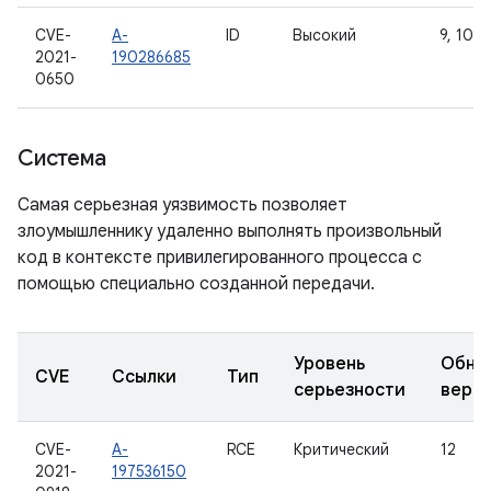
CVE-
A-
ID
Высокий
9, 10, 1
2021-
190286685
0650
Система
Самая серьезная уязвимость позволяет
злоумышленнику удаленно выполнять произвольный
код в контексте привилегированного процесса с
помощью специально созданной передачи.
Уровень
Обно
CVE
Ссылки
Тип
серьезности
верс
CVE-
A-
RCE
Критический
12
2021-
197536150