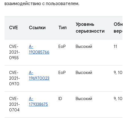
взаимодействию с пользователем.
Уровень
Обно
CVE
Ссылки
Тип
серьезности
верс
CVE-
A-
EoP
Высокий
11
2021-
192085766
0955
CVE-
A-
EoP
Высокий
9, 10, 1
2021-
196970023
0970
CVE-
A-
ID
Высокий
9, 10, 1
2021-
179338675
0704