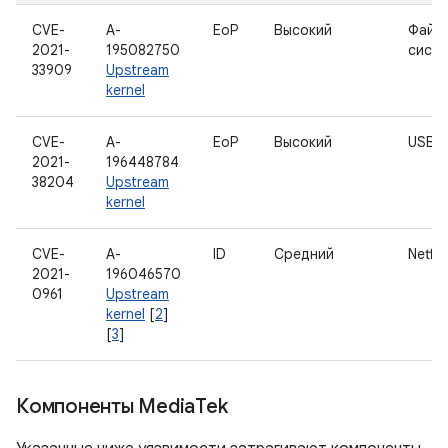
CVE-
A-
EoP
Высокий
Файл
2021-
195082750
сист
33909
Upstream
kernel
CVE-
A-
EoP
Высокий
USB
2021-
196448784
38204
Upstream
kernel
CVE-
A-
ID
Средний
Netfilt
2021-
196046570
0961
Upstream
kernel
[
2
]
[
3
]
Компоненты Media
Tek