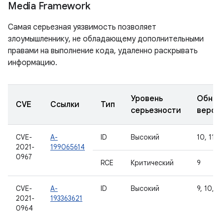
Media Framework
Самая серьезная уязвимость позволяет
злоумышленнику, не обладающему дополнительными
правами на выполнение кода, удаленно раскрывать
информацию.
Уровень
Обно
CVE
Ссылки
Тип
серьезности
верси
CVE-
A-
ID
Высокий
10, 11, 
2021-
199065614
0967
RCE
Критический
9
CVE-
A-
ID
Высокий
9, 10, 1
2021-
193363621
0964