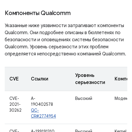
Компоненты Qualcomm
Указанные ниже уязвимости затрагивают компоненты
Qualcomm. Они подробнее описаны в бюллетенях по
безопасности и оповещениях системы безопасности
Qualcomm. Уровень серьезности этих проблем
определяется непосредственно компанией Qualcomm.
Уровень
CVE
Ссылки
Компон
серьезности
CVE-
A-
Высокий
Модем
2021-
190402578
30262
QC-
CR#2774954
CVE-
A-199191310
Высокий
Kernel