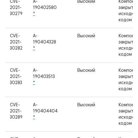
CVE-
A-
Высокий
Компоне
2021-
190402580
закрыты
30279
*
исходны
кодом
CVE-
A-
Высокий
Компоне
2021-
190404328
закрыты
30282
*
исходны
кодом
CVE-
A-
Высокий
Компоне
2021-
190403513
закрыты
30283
*
исходны
кодом
CVE-
A-
Высокий
Компоне
2021-
190404404
закрыты
30289
*
исходны
кодом