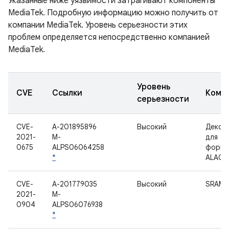
Указанные ниже уязвимости затрагивают компоненты
MediaTek. Подробную информацию можно получить от
компании MediaTek. Уровень серьезности этих
проблем определяется непосредственно компанией
MediaTek.
Уровень
CVE
Ссылки
Комп
серьезности
CVE-
A-201895896
Высокий
Декод
2021-
M-
для
0675
ALPS06064258
форма
*
ALAC
CVE-
A-201779035
Высокий
SRAM
2021-
M-
0904
ALPS06076938
*