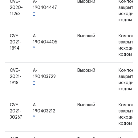
CVE-
A-
Высокий
Компоне
2020-
190404447
закрыты
11263
*
исходны
кодом
CVE-
A-
Высокий
Компоне
2021-
190404405
закрыты
1894
*
исходны
кодом
CVE-
A-
Высокий
Компоне
2021-
190403729
закрыты
1918
*
исходны
кодом
CVE-
A-
Высокий
Компоне
2021-
190403212
закрыты
30267
*
исходны
кодом