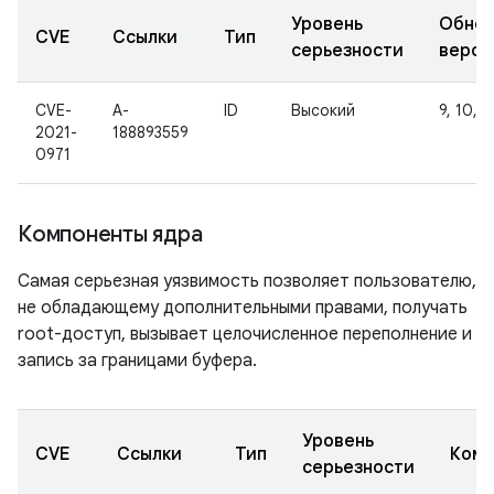
Уровень
Обнов
CVE
Ссылки
Тип
серьезности
верси
CVE-
A-
ID
Высокий
9, 10, 1
2021-
188893559
0971
Компоненты ядра
Самая серьезная уязвимость позволяет пользователю,
не обладающему дополнительными правами, получать
root-доступ, вызывает целочисленное переполнение и
запись за границами буфера.
Уровень
CVE
Ссылки
Тип
Комп
серьезности