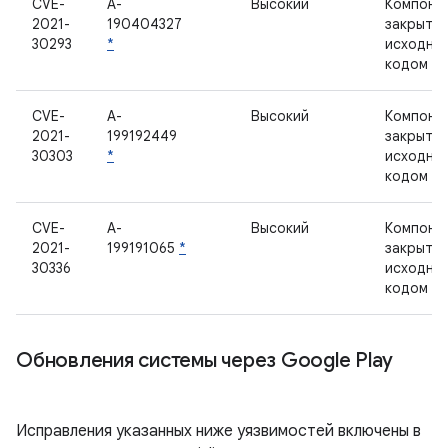
CVE-
A-
Высокий
Компоне
2021-
190404327
закрыты
30293
*
исходны
кодом
CVE-
A-
Высокий
Компоне
2021-
199192449
закрыты
30303
*
исходны
кодом
CVE-
A-
Высокий
Компоне
2021-
199191065
*
закрыты
30336
исходны
кодом
Обновления системы через Google Play
Исправления указанных ниже уязвимостей включены в