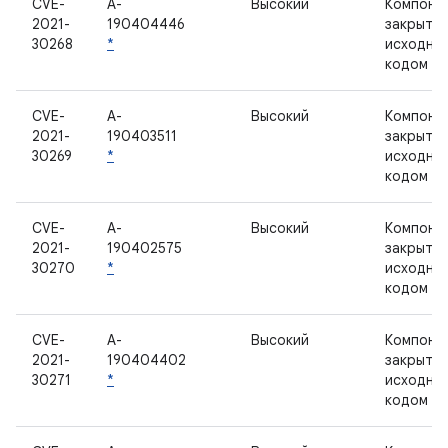
CVE-
A-
Высокий
Компоне
2021-
190404446
закрыты
30268
*
исходны
кодом
CVE-
A-
Высокий
Компоне
2021-
190403511
закрыты
30269
*
исходны
кодом
CVE-
A-
Высокий
Компоне
2021-
190402575
закрыты
30270
*
исходны
кодом
CVE-
A-
Высокий
Компоне
2021-
190404402
закрыты
30271
*
исходны
кодом