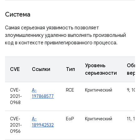
Система
Самая серьезная уязвимость позволяет
злоумышленнику удаленно выполнять произвольный
код в контексте привилегированного процесса.
Уровень
Обно
CVE
Ссылки
Тип
серьезности
верс
CVE-
A-
RCE
Критический
9, 10, 
2021-
197868577
0968
CVE-
A-
EoP
Критический
11, 12
2021-
189942532
0956