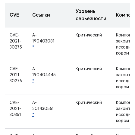
Уровень
CVE
Ссылки
Компон
серьезности
CVE-
A-
Критический
Компоне
2021-
190403081
закрыты
30275
*
исходны
кодом
CVE-
A-
Критический
Компоне
2021-
190404445
закрыты
30276
*
исходны
кодом
CVE-
A-
Критический
Компоне
2021-
201430561
закрыты
30351
*
исходны
кодом