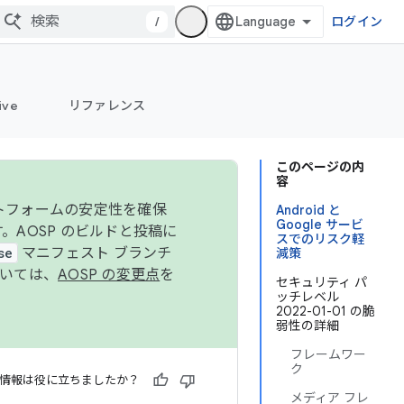
/
ログイン
ive
リファレンス
このページの内
容
ットフォームの安定性を確保
Android と
Google サービ
す。AOSP のビルドと投稿に
スでのリスク軽
se
マニフェスト ブランチ
減策
ついては、
AOSP の変更点
を
セキュリティ パ
ッチレベル
2022-01-01 の脆
弱性の詳細
フレームワー
ク
情報は役に立ちましたか？
メディア フレ