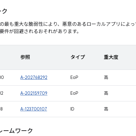
ーク
の最も重大な脆弱性により、悪意のあるローカルアプリによっ
要件が回避されるおそれがあります。
参照
タイプ
重大度
30
A-202768292
EoP
高
32
A-202159709
EoP
高
38
A-123700107
ID
高
レームワーク