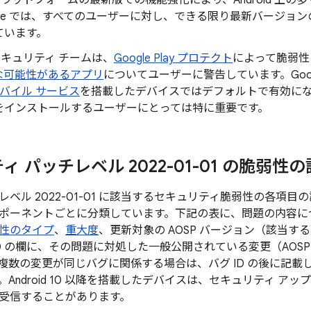
id プラットフォームの最新版での機能強化により、Android 
gle では、すべてのユーザーに対し、できる限り最新バージョンの 
ています。
d セキュリティ チームは、
Google Play プロテクト
によって脆弱性
な可能性があるアプリ
についてユーザーに警告しています。Googl
 モバイル サービス
を搭載したデバイスではデフォルトで有効になってお
をインストールするユーザーにとっては特に重要です。
 パッチレベル 2022-01-01 の脆弱性
ベル 2022-01-01 に該当するセキュリティ脆弱性の各項
ポーネントごとに分類しています。下記の表に、問題の内容につい
性のタイプ
、
重大度
、更新対象の AOSP バージョン（該当す
ID の欄に、その問題に対処した一般公開されている変更（AOS
複数の変更が同じバグに関係する場合は、バグ ID の後に記載
Android 10 以降を搭載したデバイスは、セキュリティ アッ
受信することがあります。