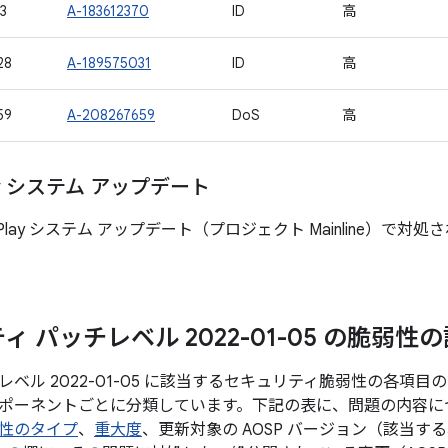
3
A-183612370
ID
高
28
A-189575031
ID
高
59
A-208267659
DoS
高
lay システム アップデート
e Play システム アップデート（プロジェクト Mainline）
 パッチレベル 2022-01-05 の脆弱性
ベル 2022-01-05 に該当するセキュリティ脆弱性の各項
ポーネントごとに分類しています。下記の表に、問題の内容につい
性のタイプ
、
重大度
、更新対象の AOSP バージョン（該当す