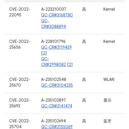
CVE-2022-
A-223210037
高
Kernel
22095
QC-CR#3168780
QC-
CR#3088894
CVE-2022-
A-228101796
高
Kernel
25656
QC-CR#3119439
[
2
]
QC-
CR#2998082
[
2
]
CVE-2022-
A-235102548
高
WLAN
25670
QC-CR#3104235
CVE-2022-
A-235102897
高
显示
25693
QC-CR#3141474
CVE-2022-
A-235102694
高
蓝牙
25704
QC-CR#3155069