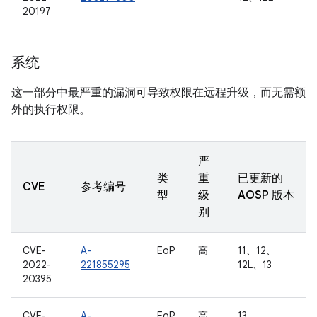
20197
系统
这一部分中最严重的漏洞可导致权限在远程升级，而无需额
外的执行权限。
严
类
重
已更新的
CVE
参考编号
型
级
AOSP 版本
别
CVE-
A-
EoP
高
11、12、
2022-
221855295
12L、13
20395
CVE-
A-
EoP
高
13