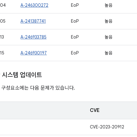
904
A-246300272
EoP
높음
905
A-241387741
EoP
높음
13
A-246933785
EoP
높음
15
A-246930197
EoP
높음
ay 시스템 업데이트
nline 구성요소에는 다음 문제가 있습니다.
CVE
CVE-2023-20912