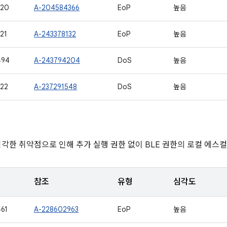
920
A-204584366
EoP
높음
21
A-243378132
EoP
높음
494
A-243794204
DoS
높음
22
A-237291548
DoS
높음
심각한 취약점으로 인해 추가 실행 권한 없이 BLE 권한의 로컬 에스
참조
유형
심각도
61
A-228602963
EoP
높음