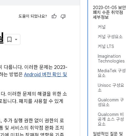
2023-01-05 보안
패치 수준 취약점
도움이 되었나요?
세부정보
커널
월
커널 구성요소
커널 LTS
Imagination
Technologies
히 다룹니다. 이러한 문제는 2023-
MediaTek 구성
인하는 방법은
Android 버전 확인 및
요소
Unisoc 구성요
소
니다. 이러한 문제의 해결을 위한 소
Qualcomm 구
배포됩니다. 패치를 사용할 수 있게
성요소
Qualcomm 비
공개 소스 구성
 추가 실행 권한 없이 권한의 로
요소
폼 및 서비스의 취약점 완화 조치
일반적인 질문 및
기기에 미치는 잠재적 영향을 기준