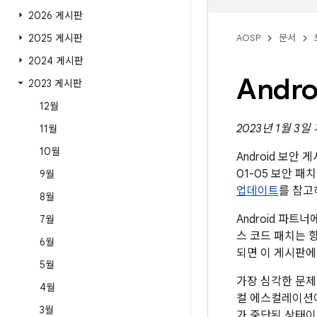
2026 게시판
2025 게시판
AOSP
문서
2024 게시판
Andr
2023 게시판
12월
2023년 1월 3일
11월
10월
Android 보안
01-05 보안 
9월
업데이트
를 참고
8월
Android 파
7월
스 코드 패치는 향
6월
되면 이 게시판에
5월
가장 심각한 문제
4월
컬 에스컬레이션이
3월
가 중단된 상태이