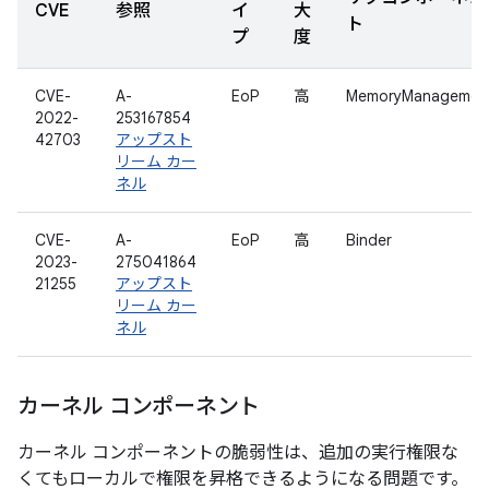
CVE
参照
イ
大
ト
プ
度
CVE-
A-
EoP
高
MemoryManagemen
2022-
253167854
42703
アップスト
リーム カー
ネル
CVE-
A-
EoP
高
Binder
2023-
275041864
21255
アップスト
リーム カー
ネル
カーネル コンポーネント
カーネル コンポーネントの脆弱性は、追加の実行権限な
くてもローカルで権限を昇格できるようになる問題です。