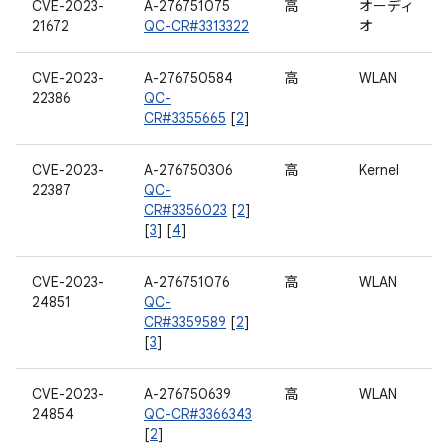
CVE-2023-
A-276751075
高
オーディ
21672
QC-CR#3313322
オ
CVE-2023-
A-276750584
高
WLAN
22386
QC-
CR#3355665
[
2
]
CVE-2023-
A-276750306
高
Kernel
22387
QC-
CR#3356023
[
2
]
[
3
] [
4
]
CVE-2023-
A-276751076
高
WLAN
24851
QC-
CR#3359589
[
2
]
[
3
]
CVE-2023-
A-276750639
高
WLAN
24854
QC-CR#3366343
[
2
]