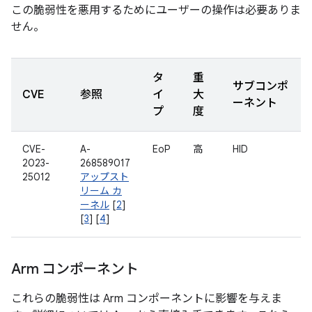
この脆弱性を悪用するためにユーザーの操作は必要ありま
せん。
タ
重
サブコンポ
CVE
参照
イ
大
ーネント
プ
度
CVE-
A-
EoP
高
HID
2023-
268589017
25012
アップスト
リーム カ
ーネル
[
2
]
[
3
] [
4
]
Arm コンポーネント
これらの脆弱性は Arm コンポーネントに影響を与えま