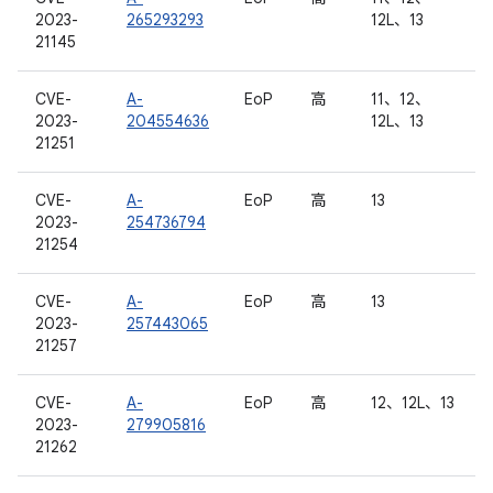
2023-
265293293
12L、13
21145
CVE-
A-
EoP
高
11、12、
2023-
204554636
12L、13
21251
CVE-
A-
EoP
高
13
2023-
254736794
21254
CVE-
A-
EoP
高
13
2023-
257443065
21257
CVE-
A-
EoP
高
12、12L、13
2023-
279905816
21262