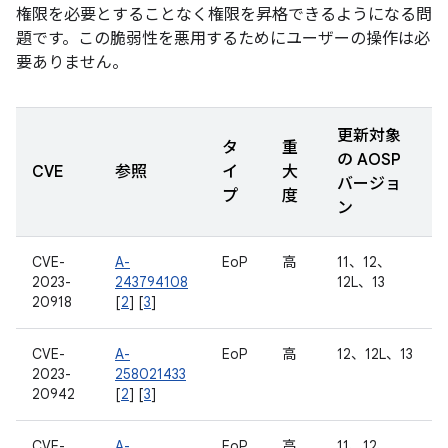
権限を必要とすることなく権限を昇格できるようになる問
題です。この脆弱性を悪用するためにユーザーの操作は必
要ありません。
更新対象
タ
重
の AOSP
CVE
参照
イ
大
バージョ
プ
度
ン
CVE-
A-
EoP
高
11、12、
2023-
243794108
12L、13
20918
[
2
] [
3
]
CVE-
A-
EoP
高
12、12L、13
2023-
258021433
20942
[
2
] [
3
]
CVE-
A-
EoP
高
11、12、