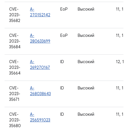
CVE-
A-
EoP
Высокий
11, 12,
2023-
270152142
35682
CVE-
A-
EoP
Высокий
11, 12,
2023-
280633699
35684
CVE-
A-
ID
Высокий
12, 12L
2023-
269270167
35664
CVE-
A-
ID
Высокий
11, 12,
2023-
268038643
35671
CVE-
A-
ID
Высокий
11, 12,
2023-
256591023
35680