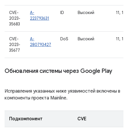
CVE-
A-
ID
Высокий
11, 12,
2023-
223793631
35683
CVE-
A-
DoS
Высокий
11, 12,
2023-
280793427
35677
Обновления системы через Google Play
Исправления указанных ниже уязвимостей включены в
компоненты проекта Mainline.
Подкомпонент
CVE