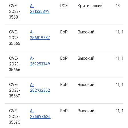
CVE-
A-
RCE
Критический
13
2023-
271335899
35681
CVE-
A-
EoP
Высокий
11, 12,
2023-
256819787
35665
CVE-
A-
EoP
Высокий
11, 12,
2023-
269253349
35666
CVE-
A-
EoP
Высокий
11, 12,
2023-
282932362
35667
CVE-
A-
EoP
Высокий
11, 12,
2023-
276898626
35670