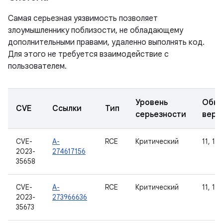
Самая серьезная уязвимость позволяет
злоумышленнику поблизости, не обладающему
дополнительными правами, удаленно выполнять код.
Для этого не требуется взаимодействие с
пользователем.
Уровень
Обно
CVE
Ссылки
Тип
серьезности
верс
CVE-
A-
RCE
Критический
11, 12,
2023-
274617156
35658
CVE-
A-
RCE
Критический
11, 12,
2023-
273966636
35673