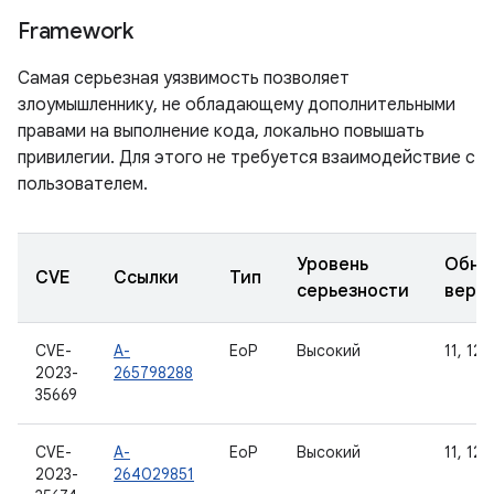
Framework
Самая серьезная уязвимость позволяет
злоумышленнику, не обладающему дополнительными
правами на выполнение кода, локально повышать
привилегии. Для этого не требуется взаимодействие с
пользователем.
Уровень
Обно
CVE
Ссылки
Тип
серьезности
верс
CVE-
A-
EoP
Высокий
11, 12, 
2023-
265798288
35669
CVE-
A-
EoP
Высокий
11, 12, 
2023-
264029851