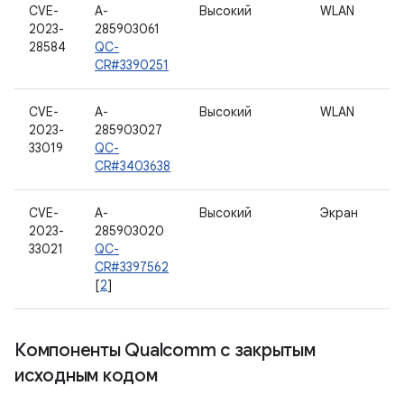
CVE-
A-
Высокий
WLAN
2023-
285903061
28584
QC-
CR#3390251
CVE-
A-
Высокий
WLAN
2023-
285903027
33019
QC-
CR#3403638
CVE-
A-
Высокий
Экран
2023-
285903020
33021
QC-
CR#3397562
[
2
]
Компоненты Qualcomm с закрытым
исходным кодом