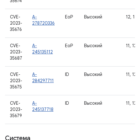
35674
CVE-
A-
EoP
Высокий
12, 12L
2023-
278720336
35676
CVE-
A-
EoP
Высокий
11, 12, 
2023-
245135112
35687
CVE-
A-
ID
Высокий
11, 12, 
2023-
284297711
35675
CVE-
A-
ID
Высокий
11, 12, 
2023-
245137718
35679
Система