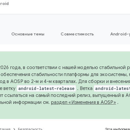
roid
Основные темы
Совместимость
Android-
2026 года, в соответствии с нашей моделью стабильной
я обеспечения стабильности платформы для экосистемы,
од в AOSP во 2-м и 4-м кварталах. Для сборки и внесени
е ветку
android-latest-release
. Ветка
android-lates
ет ссылаться на самый последний релиз, выпущенный в A
льной информации см.
раздел «Изменения в AOSP»
.
тация
Безопасность
Эта информац