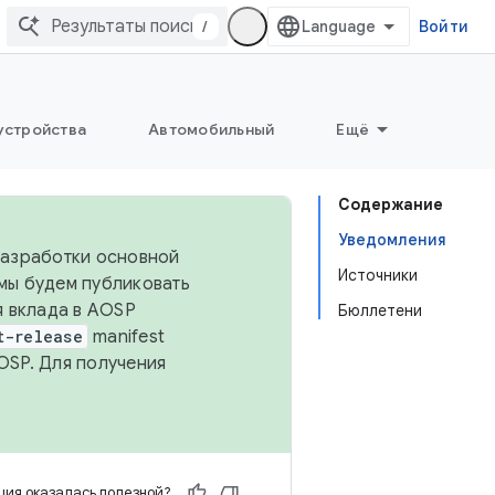
/
Войти
устройства
Автомобильный
Ещё
Содержание
Уведомления
 разработки основной
Источники
 мы будем публиковать
я вклада в AOSP
Бюллетени
t-release
manifest
OSP. Для получения
ия оказалась полезной?