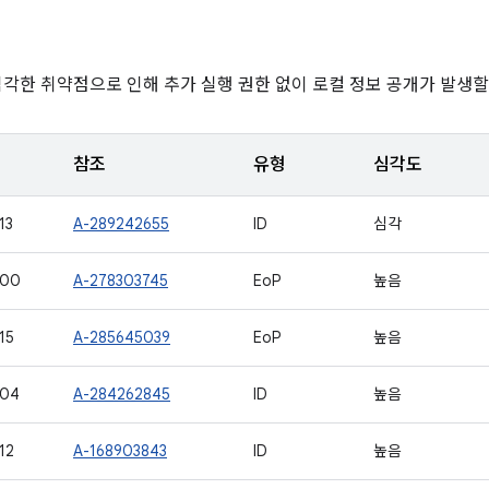
심각한 취약점으로 인해 추가 실행 권한 없이 로컬 정보 공개가 발생할
참조
유형
심각도
13
A-289242655
ID
심각
100
A-278303745
EoP
높음
15
A-285645039
EoP
높음
104
A-284262845
ID
높음
12
A-168903843
ID
높음