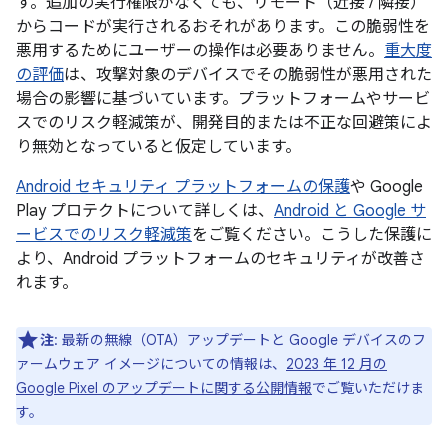
す。追加の実行権限がなくても、リモート（近接 / 隣接）
からコードが実行されるおそれがあります。この脆弱性を
悪用するためにユーザーの操作は必要ありません。
重大度
の評価
は、攻撃対象のデバイスでその脆弱性が悪用された
場合の影響に基づいています。プラットフォームやサービ
スでのリスク軽減策が、開発目的または不正な回避策によ
り無効となっていると仮定しています。
Android セキュリティ プラットフォームの保護
や Google
Play プロテクトについて詳しくは、
Android と Google サ
ービスでのリスク軽減策
をご覧ください。こうした保護に
より、Android プラットフォームのセキュリティが改善さ
れます。
注
: 最新の無線（OTA）アップデートと Google デバイスのフ
ァームウェア イメージについての情報は、
2023 年 12 月の
Google Pixel のアップデートに関する公開情報
でご覧いただけま
す。