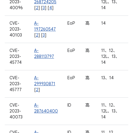
2023-
268724205
12L、13、
40096
[
2
] [
3
] [
4
]
14
CVE-
A-
EoP
高
14
2023-
197260547
40103
[
2
] [
3
]
CVE-
A-
EoP
高
11、12、
2023-
288113797
12L、13、
45774
14
CVE-
A-
EoP
高
13、14
2023-
299930871
45777
[
2
]
CVE-
A-
ID
高
11、12、
2023-
287640400
12L、13、
40073
14
CVE-
A-
ID
高
11、12、