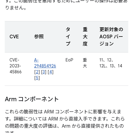
す。この脆弱性を悪用するためにユーザーの操作は必要あ
りません。
タ
重
更新対象の
CVE
参照
イ
大
AOSP バー
プ
度
ジョン
CVE-
A-
EoP
重
11、12、
2023-
294854926
大
12L、13、14
45866
[
2
] [
3
] [
4
]
[
5
]
Arm コンポーネント
これらの脆弱性は ARM コンポーネントに影響を与えま
す。詳細については ARM から直接入手できます。これら
の問題の重大度の評価は、Arm から直接提供されたもの