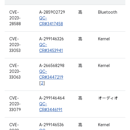
CVE-
A-285902729
高
Bluetooth
2023-
QC-
28588
CR#3417458
CVE-
A-299146326
高
Kernel
2023-
QC-
33053
CR#3453941
CVE-
A-266568298
高
Kernel
2023-
QC-
33063
CR#3447219
[
2
]
CVE-
A-299146464
高
オーディオ
2023-
QC-
33079
CR#3446191
CVE-
A-299146536
高
Kernel