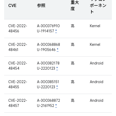
重大
CVE
参照
ポーネン
度
ト
CVE-2022-
A-300376910
高
Kernel
48456
U-1914157
*
CVE-2022-
A-300368868
高
Kernel
48461
U-1905646
*
CVE-2022-
A-300382178
高
Android
48454
U-2220123
*
CVE-2022-
A-300385151
高
Android
48455
U-2220123
*
CVE-2022-
A-300368872
高
Android
48457
U-2161952
*