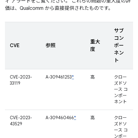
ィ アラートをご覧ください。 これらの問題の重大度の評
価は、Qualcomm から直接提供されたものです。
サブ
コン
重大
CVE
参照
ポー
度
ネン
ト
CVE-2023-
A-309461253
*
高
クロー
33119
ズドソ
ース コ
ンポー
ネント
CVE-2023-
A-309460466
*
高
クロー
43529
ズドソ
ース コ
ンポー