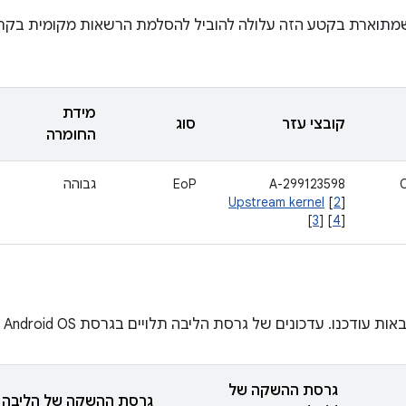
מתוארת בקטע הזה עלולה להוביל להסלמת הרשאות מקומית בקרנ
מידת
קובצי עזר
סוג
החומרה
A-299123598
EoP
גבוהה
Upstream kernel
[
2
]
[
3
] [
4
]
כנו. עדכונים של גרסת הליבה תלויים בגרסת Android OS בזמן השקת המכשיר.
גרסת ההשקה של
גרסת ההשקה של הליבה