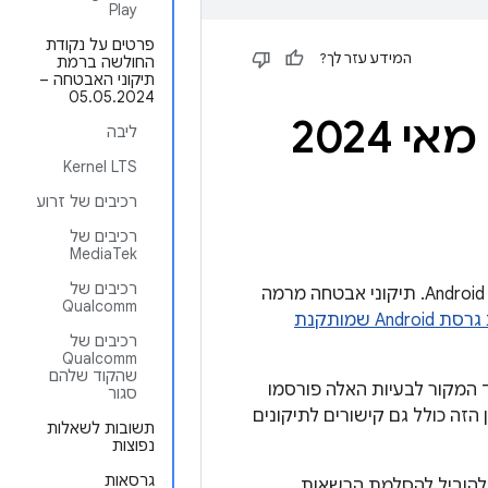
Play
פרטים על נקודת
המידע עזר לך?
החולשה ברמת
תיקוני האבטחה –
05.05.2024
ליבה
Kernel LTS
רכיבים של זרוע
רכיבים של
MediaTek
רכיבים של
בחדשות האבטחה של Android יש פרטים על נקודות חולשה שמשפיעות על מכשירי Android. תיקוני אבטחה מרמה
Qualcomm
איך בודקים ומעדכנים את גרסת Android שמותקנת
רכיבים של
Qualcomm
שהקוד שלהם
י קוד המקור לבעיות האלה פורסמו
סגור
שרים בפרסום הזה. העלון הזה כולל גם קישורים לתיקונים
תשובות לשאלות
נפוצות
גרסאות
 להוביל להסלמת הרשאות