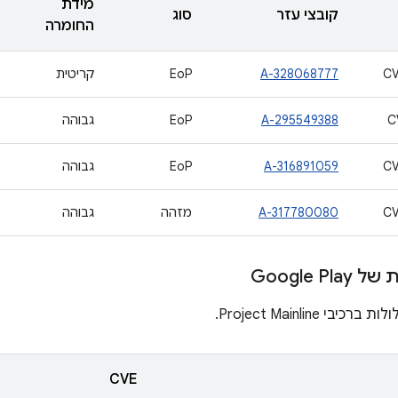
מידת
קובצי עזר
סוג
החומרה
CV
A-328068777
EoP
קריטית
C
A-295549388
EoP
גבוהה
CV
A-316891059
EoP
גבוהה
CV
A-317780080
מזהה
גבוהה
Google P
י Project Mainline.
CVE