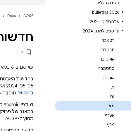
סקירה כללית
2026 bulletins
Docs
AOSP
עדכונים מ-2025
עדכונים לשנת 2024
חדשות האבטח
דצמבר
נובמבר
אוקטובר
פורסם ב-6 במאי 2024
ספטמבר
אוגוסט
2024-05-05 ואילך פותרים את כל הבעיות האלה. במאמר
יולי
במכשיר
מוסבר אי
יוני
שו
מאי
אפריל
מחוץ ל-AOSP.
מרץ
הבעיה החמורה ב