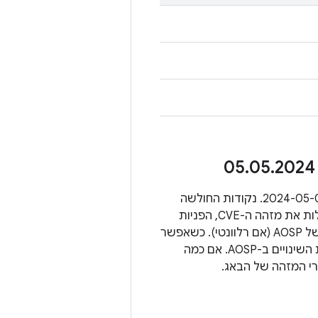
.
05
.
2024
בקטעים הבאים מפורטות כל נקודות החולשה באבטחה שרלוונטיות לרמת התיקון 2024-05-05. נקודות החולשה
מקובצות לפי הרכיב שהן משפיעות עליו. הבעיות מתוארות בטבלאות שבהמשך, וכוללות את מזהה ה-CVE, הפניות
ומספרי הגרסאות המעודכנות של AOSP (אם רלוונטי). כשאפשר
אנחנו מקשרים את התיקון שפורסם ופותר את הבעיה למזהה של הבאג, כמו ברשימת השינויים ב-AOSP. אם כמה
רי המזהה של הבאג.