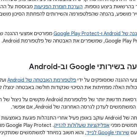
 בהרשאות ביצוע נוספות.
הערכת חומרת הפגיעות
מבוססת על ההש
ר מושפע, בהנחה שהפלטפורמה והשירותים להפחתת הסיכון מושבת
Google Play Protect
מפורטים אמצעי ההגנה ש
תי Google וב-Android
צעי ההגנה שמסופקים על ידי
פלטפורמת האבטחה של Android
ועל 
כולות האלה מפחיתות את הסיכוי שנקודות חולשה באבטחה ינוצלו לרעה ב-d
תמשים לעדכן לגרסה האחרונה של Android, אם אפשר.
אחרי התנהלות פוגעת באמצעות
תמשים מפני
אפליקציות שעלולות להזיק
. ‫ect
עם
שירותי Google לנייד
, והוא חשוב במיוחד למשתמשים שמתקיני