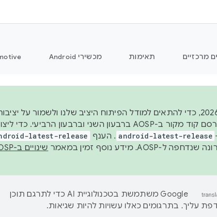
ם מרכזיים
תאימות
מכשירי Android
motive
החל משנת 2026, כדי להתאים למודל הפיתוח היציב שלנו ולשמור על
android-latest-release
. הענף
ndroid-latest-release
ל-AOSP. מידע נוסף זמין במאמר
שינויים ב-AOSP
‫Google משתמשת בטכנולוגיית AI כדי לתרגם תוכן
ת עליך. בתרגומים כאלו עשויות להיות שגיאות.