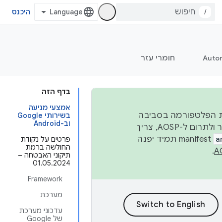
/
היכנס
Auto
חומרי עזר
בדף הזה
אמצעי מניעה
 יציבות הפלטפורמה בסביבה
בשירותי Google
וב-Android
העסקית, נפרסם קוד מקור ב-AOSP ברבעון השני וברבעון הרביעי. כדי ליצור ולתרום ל-AOSP, צריך
a
manifest תמיד יפנה
פרטים על נקודת
החולשה ברמת
.
תיקוני האבטחה –
01.05.2024
Framework
מערכת
עדכוני מערכת
של Google