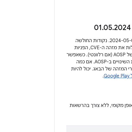
.
05
.
2024
בקטעים הבאים מפורטות כל נקודות החולשה באבטחה שרלוונטיות לרמת התיקון 2024-05-01. נקודות החולשה
מקובצות לפי הרכיב שהן משפיעות עליו. הבעיות מתוארות בטבלאות שבהמשך, וכוללות את מזהה ה-CVE, הפניות
ומספרי הגרסאות המעודכנות של AOSP (אם רלוונטי). כשאפשר
אנחנו מקשרים את התיקון שפורסם ופותר את הבעיה למזהה של הבאג, כמו ברשימת השינויים ב-AOSP. אם כמה
 המזהה של הבאג. יכול להיות
G
.
פן מקומי, ללא צורך בהרשאות