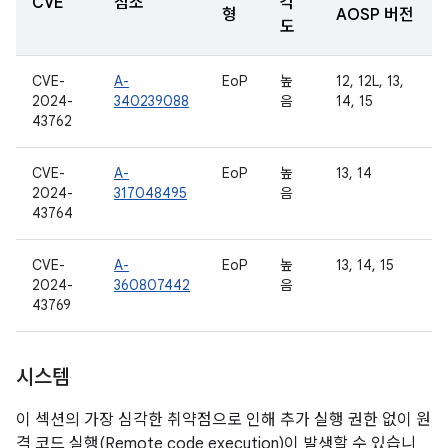
CVE
참조
각
형
AOSP 버전
도
CVE-
A-
EoP
높
12, 12L, 13,
2024-
340239088
음
14, 15
43762
CVE-
A-
EoP
높
13, 14
2024-
317048495
음
43764
CVE-
A-
EoP
높
13, 14, 15
2024-
360807442
음
43769
시스템
이 섹션의 가장 심각한 취약점으로 인해 추가 실행 권한 없이 원
격 코드 실행(Remote code execution)이 발생할 수 있습니