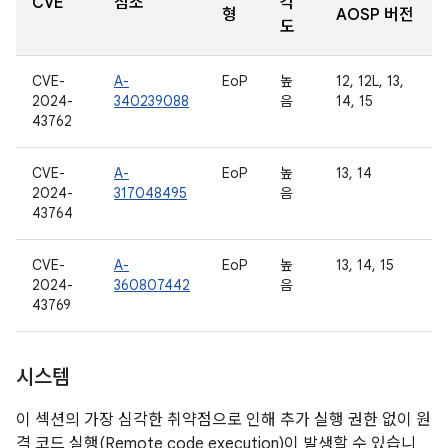
CVE
참조
각
형
AOSP 버전
도
CVE-
A-
EoP
높
12, 12L, 13,
2024-
340239088
음
14, 15
43762
CVE-
A-
EoP
높
13, 14
2024-
317048495
음
43764
CVE-
A-
EoP
높
13, 14, 15
2024-
360807442
음
43769
시스템
이 섹션의 가장 심각한 취약점으로 인해 추가 실행 권한 없이 원
격 코드 실행(Remote code execution)이 발생할 수 있습니