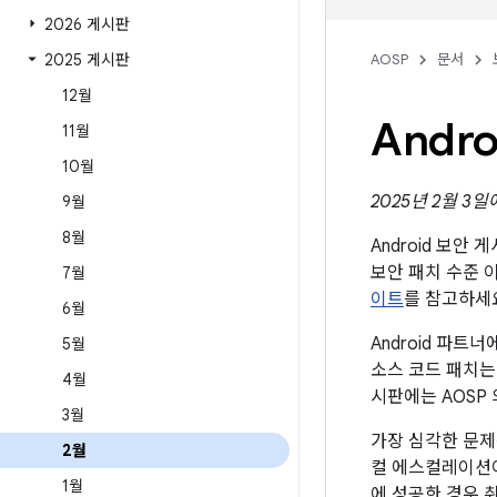
2026 게시판
2025 게시판
AOSP
문서
12월
Andr
11월
10월
2025년 2월 3
9월
8월
Android 보안
보안 패치 수준 
7월
이트
를 참고하세
6월
Android 파
5월
소스 코드 패치는
4월
시판에는 AOSP
3월
가장 심각한 문제
2월
컬 에스컬레이션이
1월
에 성공한 경우 