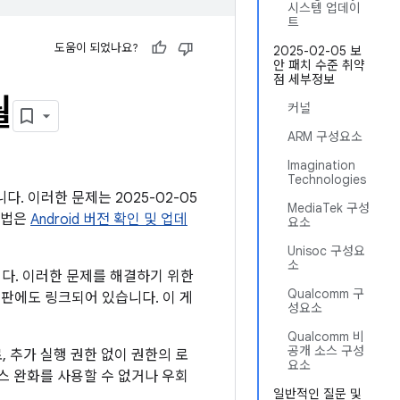
시스템 업데이
트
도움이 되었나요?
2025-02-05 보
안 패치 수준 취약
점 세부정보
월
커널
ARM 구성요소
Imagination
Technologies
다. 이러한 문제는 2025-02-05
MediaTek 구성
방법은
Android 버전 확인 및 업데
요소
Unisoc 구성요
소
니다. 이러한 문제를 해결하기 위한
Qualcomm 구
시판에도 링크되어 있습니다. 이 게
성요소
Qualcomm 비
공개 소스 구성
 추가 실행 권한 없이 권한의 로
요소
스 완화를 사용할 수 없거나 우회
일반적인 질문 및