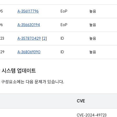
95
A-356117796
EoP
높음
96
A-356630194
EoP
높음
23
A-357870429
[
2
]
ID
높음
729
A-368069390
ID
높음
ay 시스템 업데이트
nline 구성요소에는 다음 문제가 있습니다.
CVE
CVE-2024-49723