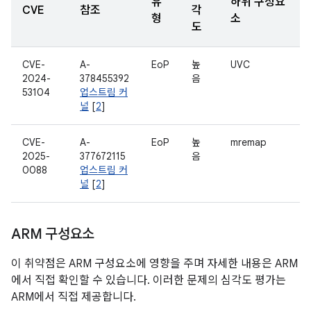
유
하위 구성요
CVE
참조
각
형
소
도
CVE-
A-
EoP
높
UVC
2024-
378455392
음
53104
업스트림 커
널
[
2
]
CVE-
A-
EoP
높
mremap
2025-
377672115
음
0088
업스트림 커
널
[
2
]
ARM 구성요소
이 취약점은 ARM 구성요소에 영향을 주며 자세한 내용은 ARM
에서 직접 확인할 수 있습니다. 이러한 문제의 심각도 평가는
ARM에서 직접 제공합니다.