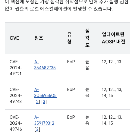
이 섹션에 포함된 가장 심각한 취약점으로 인해 추가 실행 권한
없이 권한의 로컬 에스컬레이션이 발생할 수 있습니다.
심
유
업데이트된
CVE
참조
각
형
AOSP 버전
도
CVE-
A-
EoP
높
12, 12L, 13
2024-
354682735
음
49721
CVE-
A-
EoP
높
12, 12L, 13,
2024-
305695605
음
14, 15
49743
[
2
] [
3
]
CVE-
A-
EoP
높
12, 12L, 13,
2024-
359179312
음
14, 15
49746
[
2
]