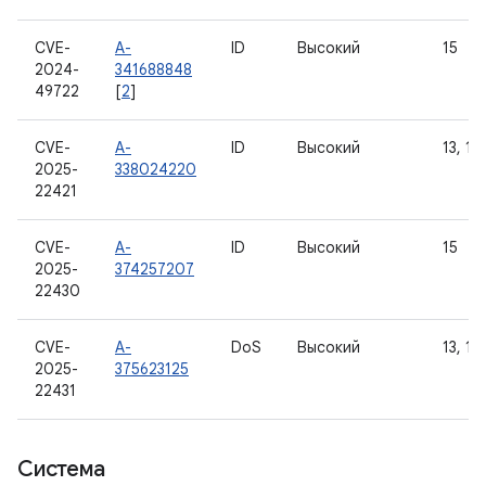
CVE-
A-
ID
Высокий
15
2024-
341688848
49722
[
2
]
CVE-
A-
ID
Высокий
13, 14
2025-
338024220
22421
CVE-
A-
ID
Высокий
15
2025-
374257207
22430
CVE-
A-
DoS
Высокий
13, 14
2025-
375623125
22431
Система