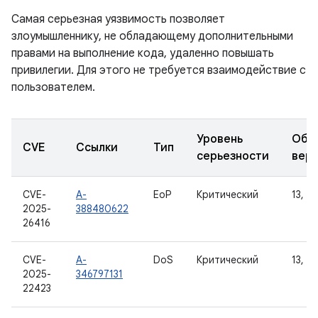
Самая серьезная уязвимость позволяет
злоумышленнику, не обладающему дополнительными
правами на выполнение кода, удаленно повышать
привилегии. Для этого не требуется взаимодействие с
пользователем.
Уровень
Обн
CVE
Ссылки
Тип
серьезности
вер
CVE-
A-
EoP
Критический
13, 14
2025-
388480622
26416
CVE-
A-
DoS
Критический
13, 14
2025-
346797131
22423