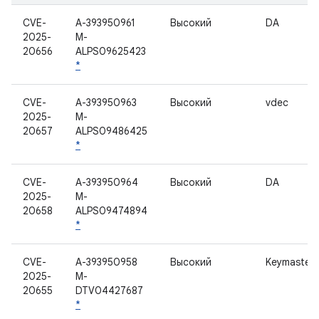
CVE-
A-393950961
Высокий
DA
2025-
M-
20656
ALPS09625423
*
CVE-
A-393950963
Высокий
vdec
2025-
M-
20657
ALPS09486425
*
CVE-
A-393950964
Высокий
DA
2025-
M-
20658
ALPS09474894
*
CVE-
A-393950958
Высокий
Keymaster
2025-
M-
20655
DTV04427687
*