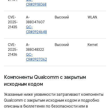
CR#3918068
CVE-
A-
Высокий
WLAN
2025-
388047607
21435
QC-
CR#3924648
CVE-
A-
Высокий
Kernel
2025-
388048322
21436
QC-
CR#3927062
Компоненты Qualcomm с закрытым
исходным кодом
Указанные ниже уязвимости затрагивают компоненты
Qualcomm с закрытым исходным кодом и подробно
описаны в бюллетенях по безопасности или в