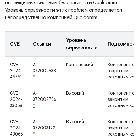
оповещениях системы безопасности Qualcomm.
Уровень серьезности этих проблем определяется
непосредственно компанией Qualcomm.
Уровень
CVE
Ссылки
Подкомпоне
серьезности
CVE-
A-
Критический
Компонент с
2024-
372002538
закрытым
45551
*
исходным код
CVE-
A-
Высокий
Компонент с
2024-
372002796
закрытым
33058
*
исходным код
CVE-
A-
Высокий
Компонент с
2024-
372003122
закрытым
43065
*
исходным код