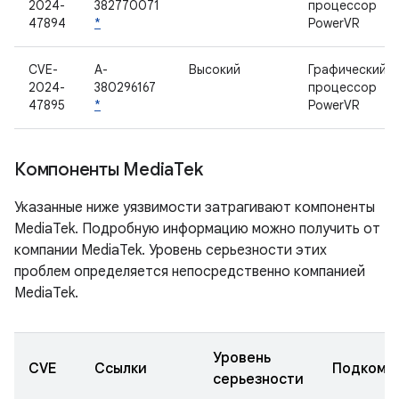
2024-
382770071
процессор
47894
*
PowerVR
CVE-
A-
Высокий
Графический
2024-
380296167
процессор
47895
*
PowerVR
Компоненты Media
Tek
Указанные ниже уязвимости затрагивают компоненты
MediaTek. Подробную информацию можно получить от
компании MediaTek. Уровень серьезности этих
проблем определяется непосредственно компанией
MediaTek.
Уровень
CVE
Ссылки
Подкомп
серьезности