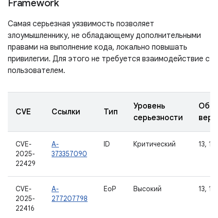
Framework
Самая серьезная уязвимость позволяет
злоумышленнику, не обладающему дополнительными
правами на выполнение кода, локально повышать
привилегии. Для этого не требуется взаимодействие с
пользователем.
Уровень
Обно
CVE
Ссылки
Тип
серьезности
верс
CVE-
A-
ID
Критический
13, 14
2025-
373357090
22429
CVE-
A-
EoP
Высокий
13, 14
2025-
277207798
22416