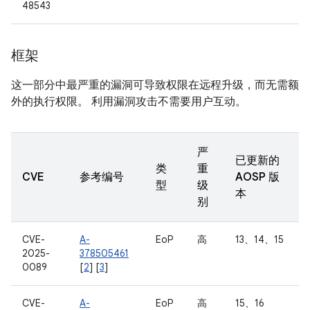
48543
框架
这一部分中最严重的漏洞可导致权限在远程升级，而无需额
外的执行权限。 利用漏洞攻击不需要用户互动。
严
已更新的
类
重
CVE
参考编号
AOSP 版
型
级
本
别
CVE-
A-
EoP
高
13、14、15
2025-
378505461
0089
[
2
] [
3
]
CVE-
A-
EoP
高
15、16