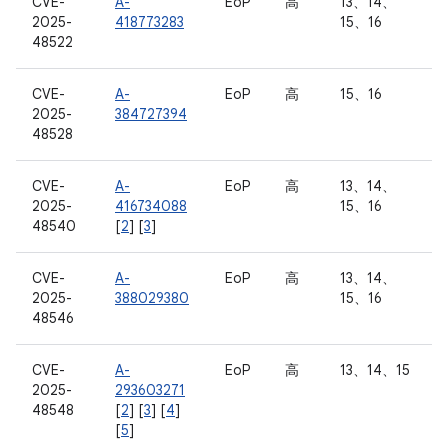
CVE-
A-
EoP
高
13、14、
2025-
418773283
15、16
48522
CVE-
A-
EoP
高
15、16
2025-
384727394
48528
CVE-
A-
EoP
高
13、14、
2025-
416734088
15、16
48540
[
2
] [
3
]
CVE-
A-
EoP
高
13、14、
2025-
388029380
15、16
48546
CVE-
A-
EoP
高
13、14、15
2025-
293603271
48548
[
2
] [
3
] [
4
]
[
5
]